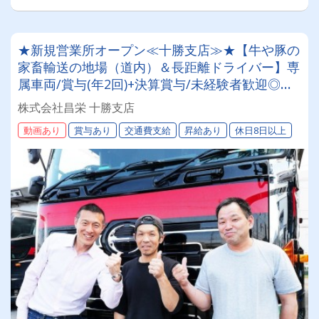
★新規営業所オープン≪十勝支店≫★【牛や豚の
家畜輸送の地場（道内）＆長距離ドライバー】専
属車両/賞与(年2回)+決算賞与/未経験者歓迎◎お
取引先は全農グループなど大手企業様。安定・安
株式会社昌栄 十勝支店
心の待遇です☆当社独自の待遇☆燃費ランキング
動画あり
賞与あり
交通費支給
昇給あり
休日8日以上
上位14位には毎月最大4万円～4000円支給♪