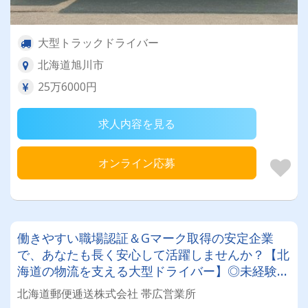
大型トラックドライバー
北海道旭川市
25万6000円
求人内容を見る
オンライン応募
働きやすい職場認証＆Gマーク取得の安定企業
で、あなたも長く安心して活躍しませんか？【北
海道の物流を支える大型ドライバー】◎未経験歓
迎◎残業月平均8～9時間◎賞与年3回（昨年度実
北海道郵便逓送株式会社 帯広営業所
績：計4.05ヶ月分）◎カゴ台車メイン