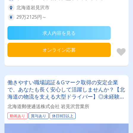
北海道岩見沢市
29万2125円～
求人内容を見る
オンライン応募
働きやすい職場認証＆Gマーク取得の安定企業
で、あなたも長く安心して活躍しませんか？【北
海道の物流を支える大型ドライバー】◎未経験歓
迎◎残業月平均8～9時間◎賞与年3回（昨年度実
北海道郵便逓送株式会社 岩見沢営業所
績：計4.05ヶ月分）◎カゴ台車メイン
動画あり
賞与あり
休日8日以上