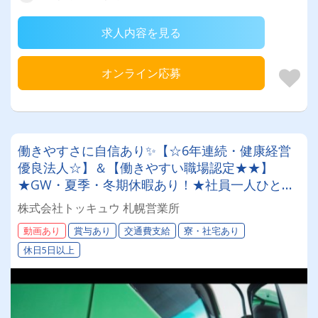
求人内容を見る
オンライン応募
働きやすさに自信あり✨【☆6年連続・健康経営
優良法人☆】＆【働きやすい職場認定★★】
★GW・夏季・冬期休暇あり！★社員一人ひとり
を大切にする昭和34年設立の安定企業！＜未経験
株式会社トッキュウ 札幌営業所
者も大歓迎！10tドライバー＞
動画あり
賞与あり
交通費支給
寮・社宅あり
休日5日以上