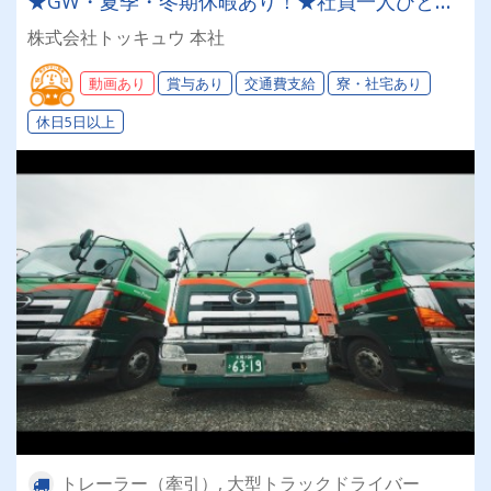
★GW・夏季・冬期休暇あり！★社員一人ひとり
を大切にする昭和34年設立の安定企業！＜経験者
株式会社トッキュウ 本社
大歓迎！大型トレーラードライバー＞
動画あり
賞与あり
交通費支給
寮・社宅あり
休日5日以上
トレーラー（牽引）, 大型トラックドライバー