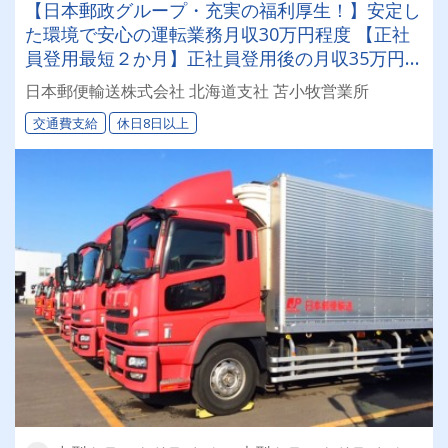
【日本郵政グループ・充実の福利厚生！】安定し
た環境で安心の運転業務月収30万円程度 【正社
員登用最短２か月】正社員登用後の月収35万円程
度！
日本郵便輸送株式会社 北海道支社 苫小牧営業所
交通費支給
休日8日以上