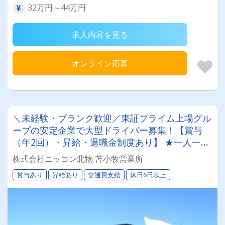
32万円～44万円
求人内容を見る
オンライン応募
＼未経験・ブランク歓迎／東証プライム上場グル
ープの安定企業で大型ドライバー募集！【賞与
（年2回）・昇給・退職金制度あり】 ★一人一台
の専属車両★無事故等で月給2万円UPのチャンス
株式会社ニッコン北物 苫小牧営業所
◎★資格取得支援制度★希望休＆育休実績あり！
賞与あり
昇給あり
交通費支給
休日6日以上
女性ドライバーも活躍中の働きやすい職場です♪