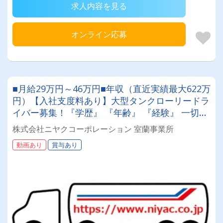
求人内容を見る
オンライン応募
■月給29万円～46万円■年収（直近実績最大622万
円）【入社支度料あり】大型タンクローリードラ
イバー募集！『学歴』 『年齢』 『経験』 一切不
問◎男女問わず活躍できる環境です。
株式会社ニヤクコーポレーション 室蘭事業所
動画あり
賞与あり