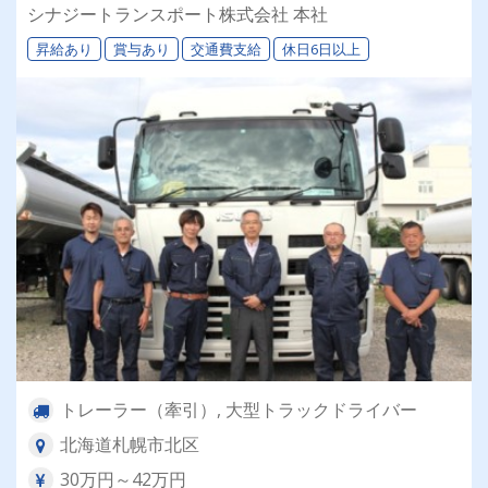
退職金＆再雇用あり◎専属車両＆同乗研修あり！
シナジートランスポート株式会社 本社
昇給あり
賞与あり
交通費支給
休日6日以上
トレーラー（牽引）, 大型トラックドライバー
北海道札幌市北区
30万円～42万円