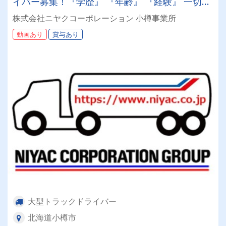
イバー募集！『学歴』 『年齢』 『経験』 一切不
問◎男女問わず活躍できる環境です。
株式会社ニヤクコーポレーション 小樽事業所
動画あり
賞与あり
大型トラックドライバー
北海道小樽市