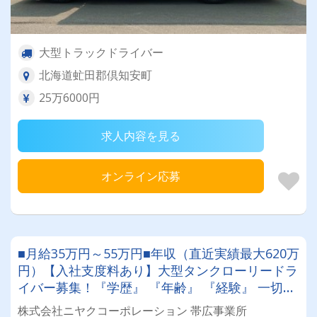
大型トラックドライバー
北海道虻田郡倶知安町
25万6000円
求人内容を見る
オンライン応募
■月給35万円～55万円■年収（直近実績最大620万
円）【入社支度料あり】大型タンクローリードラ
イバー募集！『学歴』 『年齢』 『経験』 一切不
問◎男女問わず活躍できる環境です。
株式会社ニヤクコーポレーション 帯広事業所