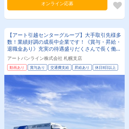
オンライン応募
【アート引越センターグループ】大手取引先様多
数！業績好調の成長中企業です！《賞与・昇給・
退職金あり》充実の待遇盛りだくさんで長く働け
ます！《大型ドライバー》★未経験ＯＫ★仕事と
アートバンライン株式会社 札幌支店
プライベートの両立が叶う環境です♪【紹介者制
動画あり
賞与あり
交通費支給
昇給あり
休日8日以上
度あり！】