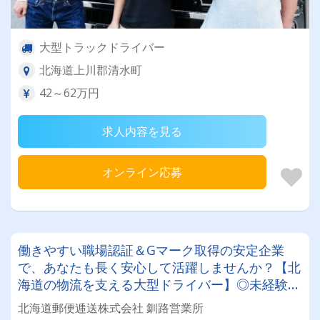
大型トラックドライバー
北海道上川郡清水町
42～62万円
求人内容を見る
オンライン応募
働きやすい職場認証＆Gマーク取得の安定企業
で、あなたも長く安心して活躍しませんか？【北
海道の物流を支える大型ドライバー】◎未経験歓
迎◎残業月平均8～9時間◎賞与年3回（昨年度実
北海道郵便逓送株式会社 釧路営業所
績：計4.05ヶ月分）◎カゴ台車メイン