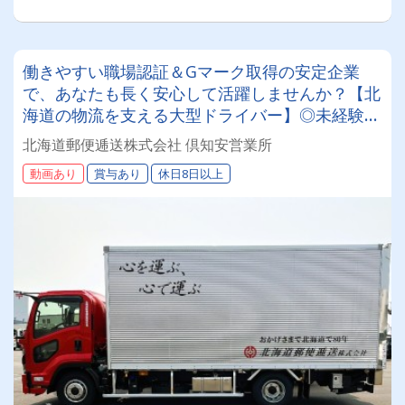
働きやすい職場認証＆Gマーク取得の安定企業
で、あなたも長く安心して活躍しませんか？【北
海道の物流を支える大型ドライバー】◎未経験歓
迎◎残業月平均8～9時間◎賞与年3回（昨年度実
北海道郵便逓送株式会社 倶知安営業所
績：計4.05ヶ月分）◎カゴ台車メイン
動画あり
賞与あり
休日8日以上