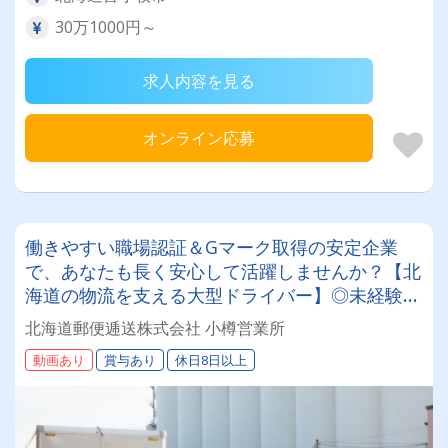
30万1000円～
求人内容を見る
オンライン応募
働きやすい職場認証＆Gマーク取得の安定企業
で、あなたも長く安心して活躍しませんか？【北
海道の物流を支える大型ドライバー】◎未経験歓
迎◎残業月平均8～9時間◎賞与年3回（昨年度実
北海道郵便逓送株式会社 小樽営業所
績：計4.05ヶ月分）◎カゴ台車メイン
動画あり
賞与あり
休日8日以上