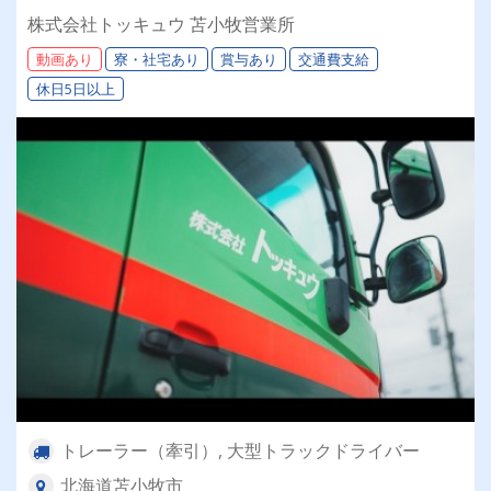
を大切にする昭和34年設立の安定企業！＜未経験
株式会社トッキュウ 苫小牧営業所
者も大歓迎！トレーラードライバー＞
動画あり
寮・社宅あり
賞与あり
交通費支給
休日5日以上
トレーラー（牽引）, 大型トラックドライバー
北海道苫小牧市