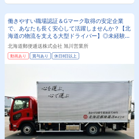
働きやすい職場認証＆Gマーク取得の安定企業
で、あなたも長く安心して活躍しませんか？【北
海道の物流を支える大型ドライバー】◎未経験歓
迎◎残業月平均8～9時間◎賞与年3回（昨年度実
北海道郵便逓送株式会社 旭川営業所
績：計4.05ヶ月分）◎カゴ台車メイン
動画あり
賞与あり
休日8日以上