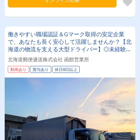
働きやすい職場認証＆Gマーク取得の安定企業
で、あなたも長く安心して活躍しませんか？【北
海道の物流を支える大型ドライバー】◎未経験歓
迎◎残業月平均8～9時間◎賞与年3回（昨年度実
北海道郵便逓送株式会社 函館営業所
績：計4.05ヶ月分）◎カゴ台車メイン
動画あり
賞与あり
休日8日以上