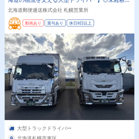
迎◎残業月平均8～9時間◎賞与年3回（昨年度実
北海道郵便逓送株式会社 札幌営業所
績：計4.05ヶ月分）◎カゴ台車メイン
動画あり
賞与あり
休日8日以上
大型トラックドライバー
北海道札幌市東区