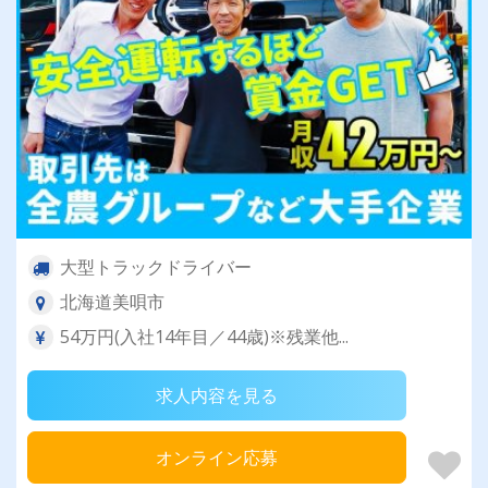
大型トラックドライバー
北海道美唄市
54万円(入社14年目／44歳)※残業他...
求人内容を見る
オンライン応募