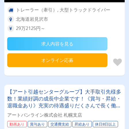
トレーラー（牽引）, 大型トラックドライバー
北海道岩見沢市
29万2125円～
求人内容を見る
オンライン応募
【アート引越センターグループ】大手取引先様多
数！業績好調の成長中企業です！《賞与・昇給・
退職金あり》充実の待遇盛りだくさんで長く働け
ます！《大型ドライバー》★未経験ＯＫ★仕事と
アートバンライン株式会社 札幌支店
プライベートの両立が叶う環境です♪【紹介者制
動画あり
賞与あり
交通費支給
昇給あり
休日8日以上
度あり！】