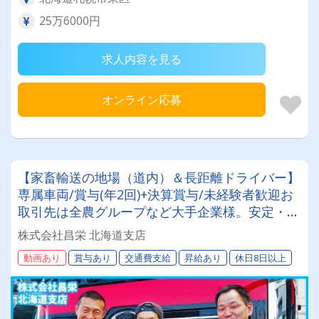
25万6000円
求人内容を見る
オンライン応募
【家畜輸送の地場（道内）＆長距離ドライバー】
専属車両/賞与(年2回)+決算賞与/未経験者歓迎お
取引先は全農グループなど大手企業様。安定・安
心の待遇です☆当社独自の待遇☆燃費ランキング
株式会社昌栄 北海道支店
上位14位には毎月最大4万円～4000円支給♪
動画あり
賞与あり
交通費支給
昇給あり
休日8日以上