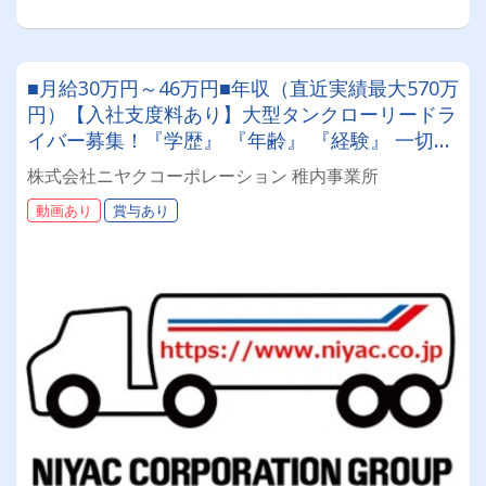
■月給30万円～46万円■年収（直近実績最大570万
円）【入社支度料あり】大型タンクローリードラ
イバー募集！『学歴』 『年齢』 『経験』 一切不
問◎男女問わず活躍できる環境です。
株式会社ニヤクコーポレーション 稚内事業所
動画あり
賞与あり