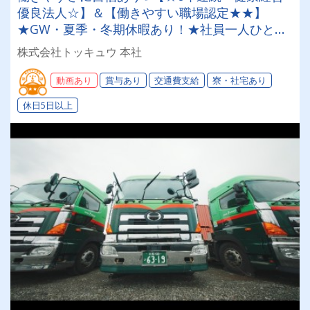
優良法人☆】＆【働きやすい職場認定★★】
★GW・夏季・冬期休暇あり！★社員一人ひとり
を大切にする昭和34年設立の安定企業！＜経験者
株式会社トッキュウ 本社
大歓迎！大型トレーラードライバー＞
動画あり
賞与あり
交通費支給
寮・社宅あり
休日5日以上