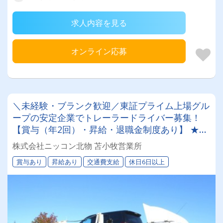
求人内容を見る
オンライン応募
＼未経験・ブランク歓迎／東証プライム上場グル
ープの安定企業でトレーラードライバー募集！
【賞与（年2回）・昇給・退職金制度あり】 ★一
人一台の専属車両★無事故等で月給24,000円UP
株式会社ニッコン北物 苫小牧営業所
のチャンス◎★資格取得支援制度★希望休＆育休
賞与あり
昇給あり
交通費支給
休日6日以上
実績あり！女性ドライバーも活躍中の働きやすい
職場です♪