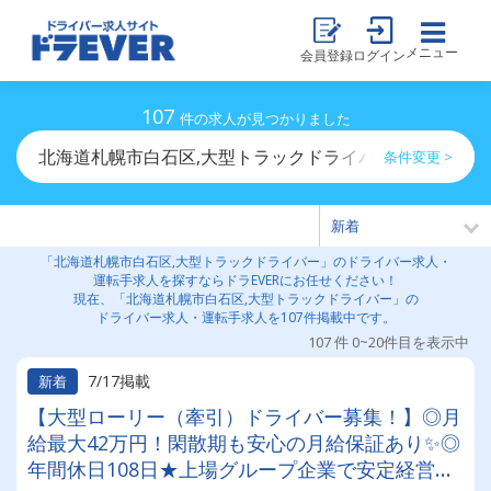
メニュー
会員登録
ログイン
107
件の求人が見つかりました
北海道札幌市白石区,大型トラックドライバーのドライバ
条件変更 >
「北海道札幌市白石区,大型トラックドライバー」のドライバー求人・
運転手求人を探すならドラEVERにお任せください！
現在、「北海道札幌市白石区,大型トラックドライバー」の
ドライバー求人・運転手求人を107件掲載中です。
107 件 0~20件目を表示中
7/17掲載
新着
【大型ローリー（牽引）ドライバー募集！】◎月
給最大42万円！閑散期も安心の月給保証あり✨◎
年間休日108日★上場グループ企業で安定経営◎