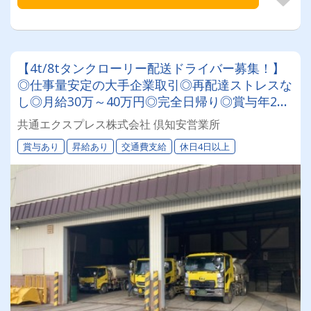
【4t/8tタンクローリー配送ドライバー募集！】
◎仕事量安定の大手企業取引◎再配達ストレスな
し◎月給30万～40万円◎完全日帰り◎賞与年2回
◎60歳以降も長く活躍できる環境です！★研修充
共通エクスプレス株式会社 倶知安営業所
実で未経験の方も安心★
賞与あり
昇給あり
交通費支給
休日4日以上