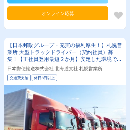
オンライン応募
【日本郵政グループ・充実の福利厚生！】札幌営
業所 大型トラックドライバー（契約社員）募
集！【正社員登用最短２か月】安定した環境で腰
を据えて働きたい、そんなあなたにピッタリ！
日本郵便輸送株式会社 北海道支社 札幌営業所
交通費支給
休日8日以上