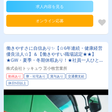
求人内容を見る
オンライン応募
働きやすさに自信あり✨【☆6年連続・健康経営
優良法人☆】＆【働きやすい職場認定★★】
★GW・夏季・冬期休暇あり！★社員一人ひとり
を大切にする昭和34年設立の安定企業！＜未経験
株式会社トッキュウ 苫小牧営業所
者も大歓迎！トレーラードライバー＞
動画あり
寮・社宅あり
賞与あり
交通費支給
休日5日以上