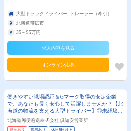
大型トラックドライバー, トレーラー（牽引）
北海道帯広市
35～55万円
求人内容を見る
オンライン応募
働きやすい職場認証＆Gマーク取得の安定企業
で、あなたも長く安心して活躍しませんか？【北
海道の物流を支える大型ドライバー】◎未経験歓
迎◎残業月平均8～9時間◎賞与年3回（昨年度実
北海道郵便逓送株式会社 倶知安営業所
績：計4.05ヶ月分）◎カゴ台車メイン
動画あり
賞与あり
休日8日以上