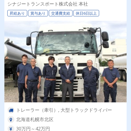
退職金＆再雇用あり◎専属車両＆同乗研修あり！
シナジートランスポート株式会社 本社
昇給あり
賞与あり
交通費支給
休日6日以上
トレーラー（牽引）, 大型トラックドライバー
北海道札幌市北区
30万円～42万円