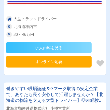
大型トラックドライバー
北海道稚内市
30～46万円
求人内容を見る
オンライン応募
働きやすい職場認証＆Gマーク取得の安定企業
で、あなたも長く安心して活躍しませんか？【北
海道の物流を支える大型ドライバー】◎未経験歓
迎◎残業月平均8～9時間◎賞与年3回（昨年度実
北海道郵便逓送株式会社 小樽営業所