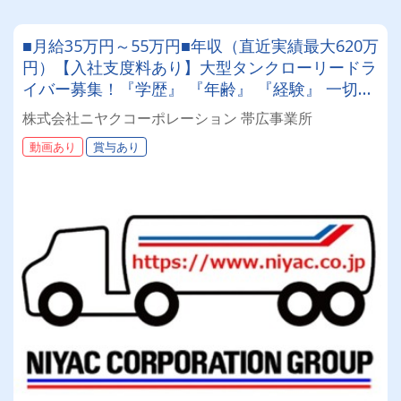
■月給35万円～55万円■年収（直近実績最大620万
円）【入社支度料あり】大型タンクローリードラ
イバー募集！『学歴』 『年齢』 『経験』 一切不
問◎男女問わず活躍できる環境です。
株式会社ニヤクコーポレーション 帯広事業所
動画あり
賞与あり