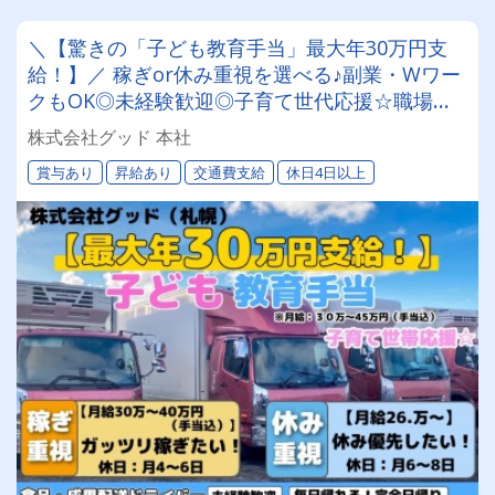
＼【驚きの「子ども教育手当」最大年30万円支
給！】／ 稼ぎor休み重視を選べる♪副業・Wワー
クもOK◎未経験歓迎◎子育て世代応援☆職場見
学ありで安心◎食品・青果の配送ドライバー募集
株式会社グッド 本社
★
賞与あり
昇給あり
交通費支給
休日4日以上