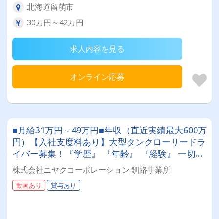
北海道留萌市
30万円～42万円
求人内容を見る
オンライン応募
■月給31万円～49万円■年収（直近実績最大600万
円）【入社支度料あり】大型タンクローリードラ
イバー募集！『学歴』 『年齢』 『経験』 一切不
問◎男女問わず活躍できる環境です。
株式会社ニヤクコーポレーション 釧路事業所
動画あり
賞与あり