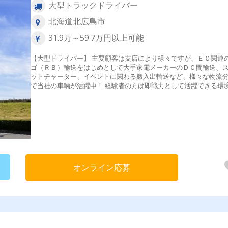
大型トラックドライバー
北海道北広島市
31.9万～59.7万円以上可能
【大型ドライバー】 主要顧客は支店により様々ですが、ＥＣ関連
ゴ（ＲＢ）輸送をはじめとして大手家電メーカーのＤＣ間輸送、
ットチャーター、イベントに関わる搬入出輸送など、様々な物流
で当社の車輛が活躍中！ 経験者の方は即戦力として活躍できる環
提供しますし、 未経験の方も運転スキルを見ながら丁寧に指導教
行って参ります。 ＼ポイント／ ★ゆとりのある配車スケジュールを組
んでいます。 ★カゴ/パレットを用いた輸送スタイルへの移行を進
ています。 ★豊富な案件がございますので、希望、スキル、経験
じてお任せできます。 ★配送先が初めての場所でも先輩・内勤者
ポートするので安心してください。
オンライン応募