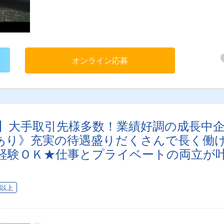
オンライン応募
】大手取引先様多数！業績好調の成長中
あり》充実の待遇盛りだくさんで長く働
経験ＯＫ★仕事とプライベートの両立が
！】
日以上