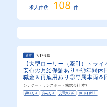
108
求人件数
件
7/17掲載
新着
【大型ローリー（牽引）ドライ
安心の月給保証あり✨◎年間休日
職金＆再雇用あり◎専属車両＆
シナジートランスポート株式会社 本社
昇給あり
賞与あり
交通費支給
休日6日以上