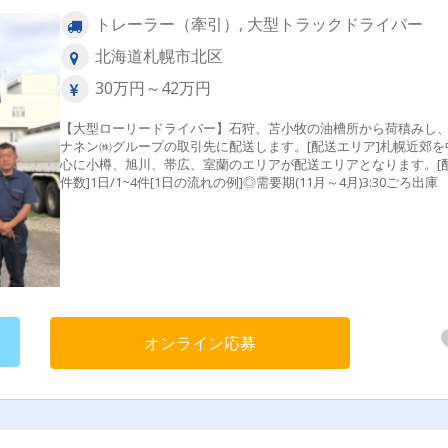
トレーラー（牽引）, 大型トラックドライバー
北海道札幌市北区
30万円～42万円
【大型ローリードライバー】石狩、苫小牧の油槽所から荷積みし
ナネン㈱グループの取引先に配送します。[配送エリア]札幌近郊を
心に小樽、旭川、帯広、室蘭のエリアが配送エリアとなります。[
件数]1日/1~4件[1日の流れの例]◎需要期(11月～4月)3:30ごろ
↓4:00ごろ油槽所にて荷積み ↓各需要家への配送（2～4か
↓14:00ころ帰社
オンライン応募