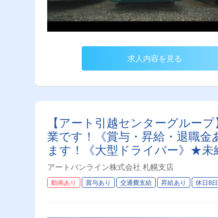
求人内容を見る
【アート引越センターグループ
業です！《賞与・昇給・退職金
ます！《大型ドライバー》★未
う環境です♪【紹介者制度あり
アートバンライン株式会社 札幌支店
動画あり
賞与あり
交通費支給
昇給あり
休日8