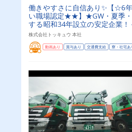
働きやすさに自信あり✨【☆6
い職場認定★★】★GW・夏季
する昭和34年設立の安定企業
ー＞
株式会社トッキュウ 本社
動画あり
賞与あり
交通費支給
寮・社宅あ