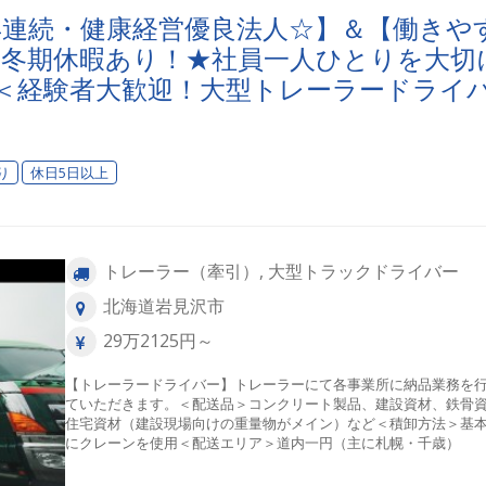
年連続・健康経営優良法人☆】＆【働きや
・冬期休暇あり！★社員一人ひとりを大切
！＜経験者大歓迎！大型トレーラードライ
り
休日5日以上
トレーラー（牽引）, 大型トラックドライバー
北海道岩見沢市
29万2125円～
【トレーラードライバー】トレーラーにて各事業所に納品業務を
ていただきます。＜配送品＞コンクリート製品、建設資材、鉄骨
住宅資材（建設現場向けの重量物がメイン）など＜積卸方法＞基
にクレーンを使用＜配送エリア＞道内一円（主に札幌・千歳）