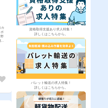
のカ
資格取得支援あり求人特集！
スポ
詳しくはこちらから。
分野
境を
育を
め
に応
がサ
パレット輸送の求人特集！
詳しくはこちらから。