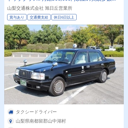
タクシードライバー挑戦してみませんか？
山梨交通株式会社 旭日丘営業所
賞与あり
交通費支給
休日6日以上
タクシードライバー
山梨県南都留郡山中湖村