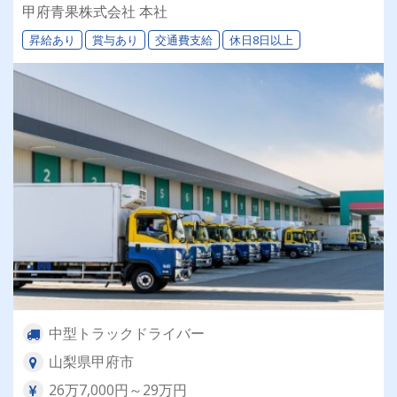
機時間なし⭐月9日休み⭐◎普通免許（AT限定
甲府青果株式会社 本社
可）＆未経験でもOK!!!
昇給あり
賞与あり
交通費支給
休日8日以上
中型トラックドライバー
山梨県甲府市
26万7,000円～29万円