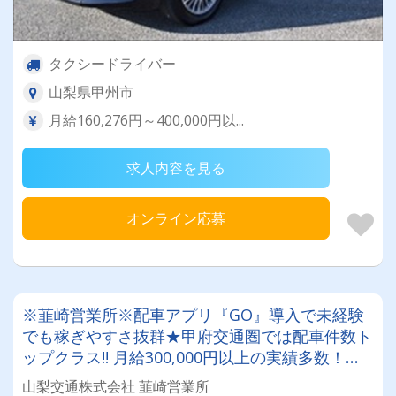
タクシードライバー
山梨県甲州市
月給160,276円～400,000円以...
求人内容を見る
オンライン応募
※韮崎営業所※配車アプリ『GO』導入で未経験
でも稼ぎやすさ抜群★甲府交通圏では配車件数ト
ップクラス!! 月給300,000円以上の実績多数！タ
クシードライバー挑戦してみませんか？
山梨交通株式会社 韮崎営業所