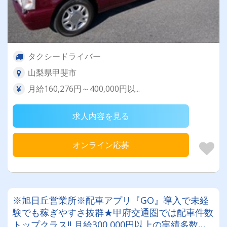
タクシードライバー
山梨県甲斐市
月給160,276円～400,000円以...
求人内容を見る
オンライン応募
※旭日丘営業所※配車アプリ『GO』導入で未経
験でも稼ぎやすさ抜群★甲府交通圏では配車件数
トップクラス!! 月給300,000円以上の実績多数！