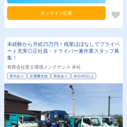
オンライン応募
未経験から月給25万円！残業ほぼなしでプライベ
ート充実◎正社員・ドライバー兼作業スタッフ募
集！
有限会社富士環境メンテナンス 本社
賞与あり
交通費支給
昇給あり
休日4日以上