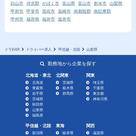
白山市
河北郡
かほく市
富山県
富山市
射水市
山梨県
甲府市
甲斐市
笛吹市
韮崎市
南都留郡
南巨摩郡
甲州市
福井県
福井市
坂井市
ドラEVER
ドライバー求人
甲信越・北陸
山梨県
勤務地から企業を探す
北海道・東北
北関東
関東
北海道
茨城県
埼玉県
青森県
栃木県
千葉県
岩手県
群馬県
東京都
宮城県
神奈川県
秋田県
山形県
福島県
甲信越・北陸
東海
関西
新潟県
岐阜県
滋賀県