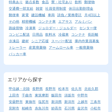
特典あり
拠点多数
食品
寮・社宅あり
飲料
郵便物
交通費一部支給
雑貨
社員登用制度
休日出勤割増金
郵便車
家電
建設機械
車両
請負／業務委託
月4日以上
その他
精密機械
コンテナ車
エアサス
アルミバン
路線貨物
冷凍車
ジョロダー・ジョルダー
センター便
コンビニ配送
日用品
飲料水
冷蔵車
コンテナ
長距離
冷凍品
建材
シニア応援
スーパー配送
庫内作業員募集
トレーラー
産業廃棄物
アームロール車
一般廃棄物
パッカー車
エリアから探す
甲信越・北陸
長野県
長野市
松本市
佐久市
北佐久郡
上田市
千曲市
東筑摩郡
飯田市
須坂市
中野市
安曇野市
東御市
塩尻市
新潟県
新潟市
上越市
三条市
見附市
柏崎市
糸魚川市
妙高市
石川県
金沢市
小松市