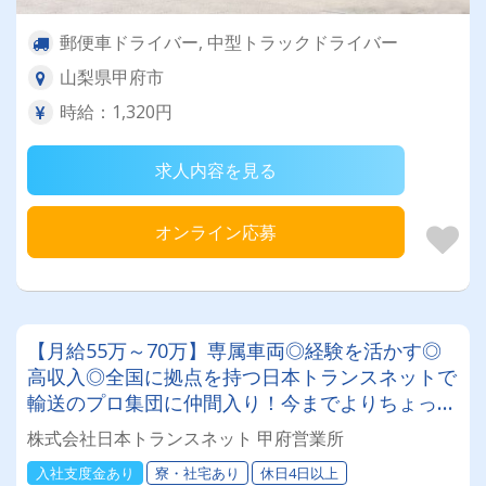
郵便車ドライバー, 中型トラックドライバー
山梨県甲府市
時給：1,320円
求人内容を見る
オンライン応募
【月給55万～70万】専属車両◎経験を活かす◎
高収入◎全国に拠点を持つ日本トランスネットで
輸送のプロ集団に仲間入り！今までよりちょっと
リッチな生活を手に入れませんか？
株式会社日本トランスネット 甲府営業所
入社支度金あり
寮・社宅あり
休日4日以上