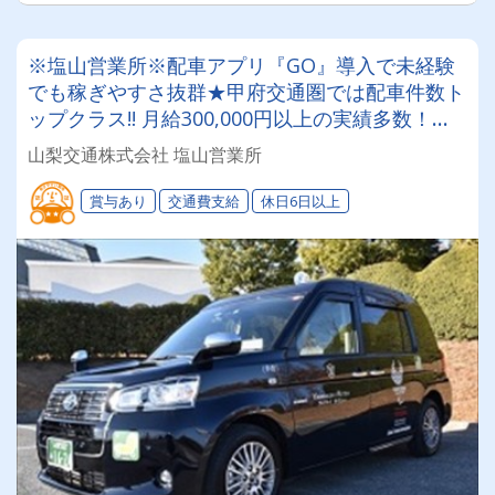
※塩山営業所※配車アプリ『GO』導入で未経験
でも稼ぎやすさ抜群★甲府交通圏では配車件数ト
ップクラス!! 月給300,000円以上の実績多数！タ
クシードライバー挑戦してみませんか？
山梨交通株式会社 塩山営業所
賞与あり
交通費支給
休日6日以上