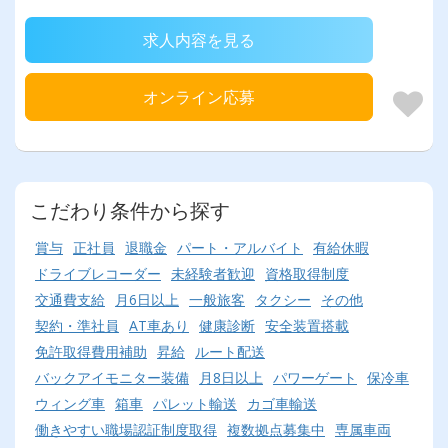
求人内容を見る
オンライン応募
こだわり条件から探す
賞与
正社員
退職金
パート・アルバイト
有給休暇
ドライブレコーダー
未経験者歓迎
資格取得制度
交通費支給
月6日以上
一般旅客
タクシー
その他
契約・準社員
AT車あり
健康診断
安全装置搭載
免許取得費用補助
昇給
ルート配送
バックアイモニター装備
月8日以上
パワーゲート
保冷車
ウィング車
箱車
パレット輸送
カゴ車輸送
働きやすい職場認証制度取得
複数拠点募集中
専属車両