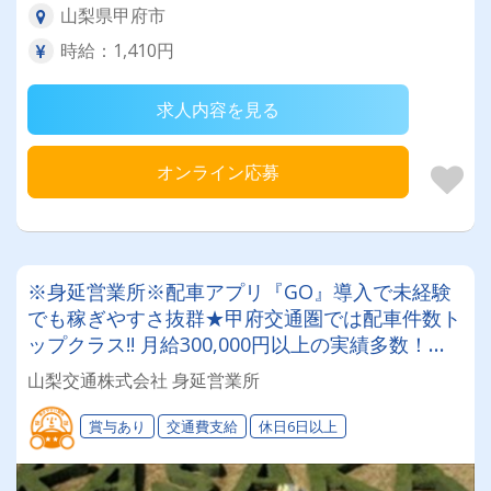
山梨県甲府市
時給：1,410円
求人内容を見る
オンライン応募
※身延営業所※配車アプリ『GO』導入で未経験
でも稼ぎやすさ抜群★甲府交通圏では配車件数ト
ップクラス!! 月給300,000円以上の実績多数！タ
クシードライバー挑戦してみませんか？
山梨交通株式会社 身延営業所
賞与あり
交通費支給
休日6日以上