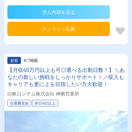
求人内容を見る
オンライン応募
8/7掲載
新着
【月収60万円以上も可◎選べる出勤日数！】＼あ
なたの新しい挑戦をしっかりサポート！／収入も
キャリアも更に上を目指したい方大歓迎！
白帆ロジテム株式会社 神栖営業所
交通費支給
休日4日以上