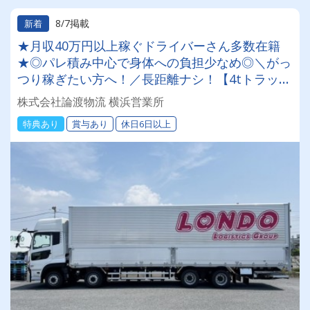
8/7掲載
新着
★月収40万円以上稼ぐドライバーさん多数在籍
★◎パレ積み中心で身体への負担少なめ◎＼がっ
つり稼ぎたい方へ！／長距離ナシ！【4tトラック
ドライバー】無料の保養所あり #賞与年2回 ＼入
株式会社論渡物流 横浜営業所
社祝い金10万円支給／女性ドライバーも活躍中！
特典あり
賞与あり
休日6日以上