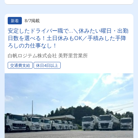
8/7掲載
新着
安定したドライバー職で…＼休みたい曜日・出勤
日数を選べる！土日休みもOK／手積みした手降
ろしの力仕事なし！
白帆ロジテム株式会社 美野里営業所
交通費支給
休日4日以上