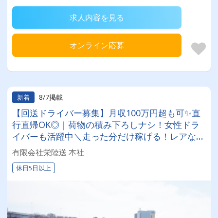
求人内容を見る
オンライン応募
8/7掲載
新着
【回送ドライバー募集】月収100万円超も可✨直
行直帰OK◎｜荷物の積み下ろしナシ！女性ドラ
イバーも活躍中＼走った分だけ稼げる！レアな車
両に乗れるチャンスも☆彡／
有限会社栄陸送 本社
休日5日以上