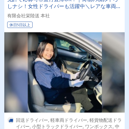
しナシ！女性ドライバーも活躍中＼レアな車両に
乗れるチャンスも☆彡／
有限会社栄陸送 本社
休日5日以上
回送ドライバー, 軽車両ドライバー, 軽貨物配送ドラ
イバー, 小型トラックドライバー, ワンボックス, 中