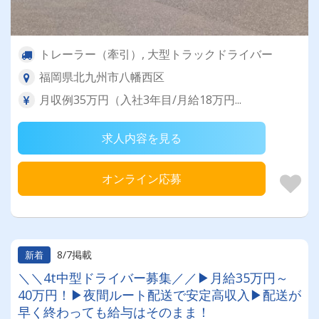
トレーラー（牽引）, 大型トラックドライバー
福岡県北九州市八幡西区
月収例35万円（入社3年目/月給18万円...
求人内容を見る
オンライン応募
8/7掲載
新着
＼＼4t中型ドライバー募集／／▶月給35万円～
40万円！▶夜間ルート配送で安定高収入▶配送が
早く終わっても給与はそのまま！