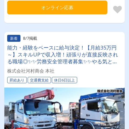
オンライン応募
8/7掲載
新着
能力・経験をベースに給与決定！【月給35万円
～】スキルUPで収入増！頑張りが直接反映され
る職場◎✨✨労務安全管理者募集✨✨やる気と頑
張りで上り詰める！昇給・キャリアアップも全て
株式会社河村商会 本社
は拳の中に＿＿＿！！！
昇給あり
交通費支給
休日6日以上