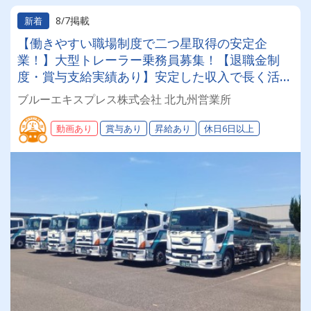
8/7掲載
新着
【働きやすい職場制度で二つ星取得の安定企
業！】大型トレーラー乗務員募集！【退職金制
度・賞与支給実績あり】安定した収入で長く活躍
できる環境です◎運行管理も徹底！無理な運行は
ブルーエキスプレス株式会社 北九州営業所
無く、週休二日制でしっかり休める♪
動画あり
賞与あり
昇給あり
休日6日以上