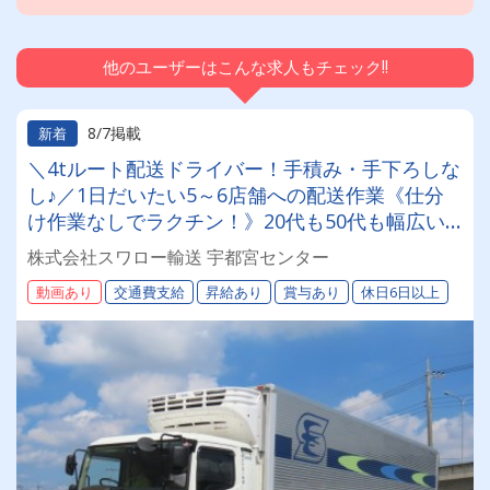
他のユーザーはこんな求人もチェック!!
8/7掲載
新着
＼4tルート配送ドライバー！手積み・手下ろしな
し♪／1日だいたい5～6店舗への配送作業《仕分
け作業なしでラクチン！》20代も50代も幅広い
年齢層が活躍中♪学歴不問！
株式会社スワロー輸送 宇都宮センター
動画あり
交通費支給
昇給あり
賞与あり
休日6日以上