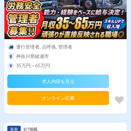
運行管理者, 点呼係, 管理者
神奈川県綾瀬市
35万円～65万円
求人内容を見る
オンライン応募
8/7掲載
新着