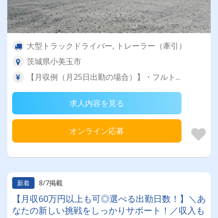
大型トラックドライバー, トレーラー（牽引）
茨城県小美玉市
【月収例（月25日出勤の場合）】・フルト...
求人内容を見る
オンライン応募
8/7掲載
新着
【月収60万円以上も可◎選べる出勤日数！】＼あ
なたの新しい挑戦をしっかりサポート！／収入も