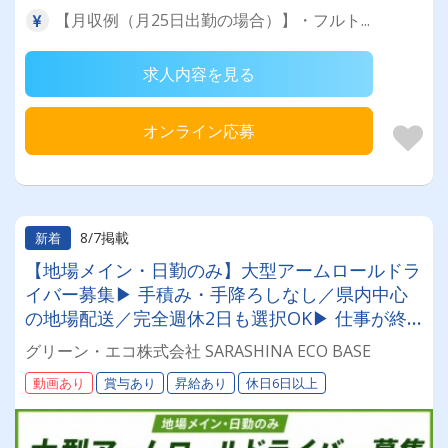
【月収例（月25日出勤の場合）】・フルト...
求人内容を見る
オンライン応募
8/7掲載
新着
【地場メイン・日勤のみ】大型アームロールドラ
イバー募集▶ 手積み・手降ろしなし／県内中心
の地場配送／完全週休2日も選択OK▶ 仕事が終
われば早上がりOK／賞与年2回＋決算賞与6期連
グリーン・エコ株式会社 SARASHINA ECO BASE
続支給
動画あり
賞与あり
昇給あり
休日6日以上