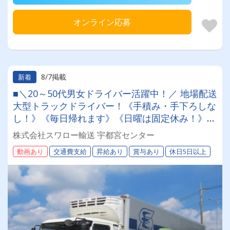
オンライン応募
8/7掲載
新着
■＼20～50代男女ドライバー活躍中！／ 地場配送
大型トラックドライバー！《手積み・手下ろしな
し！》《毎日帰れます》《日曜は固定休み！》超
絶らくらく運転♪
株式会社スワロー輸送 宇都宮センター
動画あり
交通費支給
昇給あり
賞与あり
休日5日以上