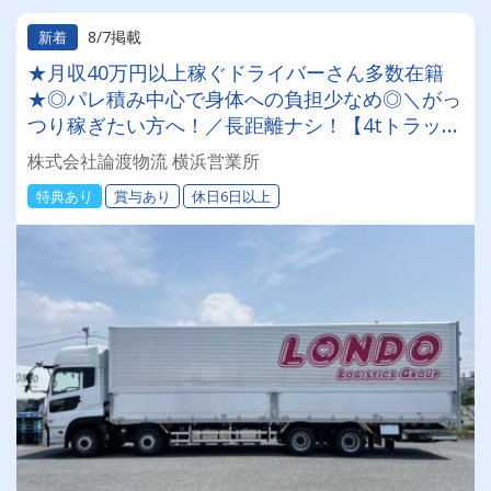
8/7掲載
新着
★月収40万円以上稼ぐドライバーさん多数在籍
★◎パレ積み中心で身体への負担少なめ◎＼がっ
つり稼ぎたい方へ！／長距離ナシ！【4tトラック
ドライバー】無料の保養所あり #賞与年2回 ＼入
株式会社論渡物流 横浜営業所
社祝い金10万円支給／女性ドライバーも活躍中！
特典あり
賞与あり
休日6日以上