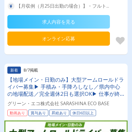
【月収例（月25日出勤の場合）】・フルト...
求人内容を見る
オンライン応募
8/7掲載
新着
【地場メイン・日勤のみ】大型アームロールドラ
イバー募集▶ 手積み・手降ろしなし／県内中心
の地場配送／完全週休2日も選択OK▶ 仕事が終
われば早上がりOK／賞与年2回＋決算賞与6期連
グリーン・エコ株式会社 SARASHINA ECO BASE
続支給
動画あり
賞与あり
昇給あり
休日6日以上