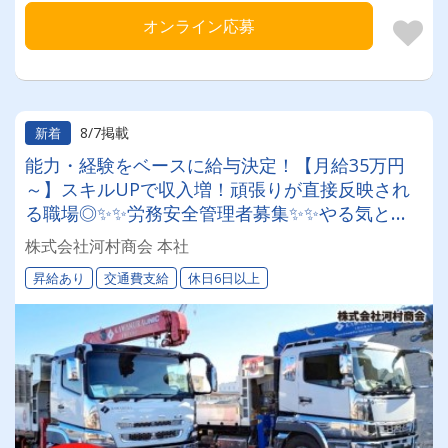
オンライン応募
8/7掲載
新着
能力・経験をベースに給与決定！【月給35万円
～】スキルUPで収入増！頑張りが直接反映され
る職場◎✨✨労務安全管理者募集✨✨やる気と頑
張りで上り詰める！昇給・キャリアアップも全て
株式会社河村商会 本社
は拳の中に＿＿＿！！！
昇給あり
交通費支給
休日6日以上