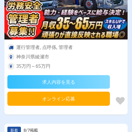
運行管理者, 点呼係, 管理者
神奈川県綾瀬市
35万円～65万円
求人内容を見る
オンライン応募
8/7掲載
新着