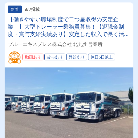
8/7掲載
新着
【働きやすい職場制度で二つ星取得の安定企
業！】大型トレーラー乗務員募集！【退職金制
度・賞与支給実績あり】安定した収入で長く活躍
できる環境です◎運行管理も徹底！無理な運行は
ブルーエキスプレス株式会社 北九州営業所
無く、週休二日制でしっかり休める♪
動画あり
賞与あり
昇給あり
休日6日以上