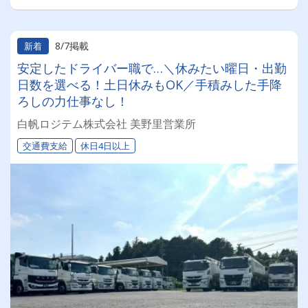
8/7掲載
新着
安定したドライバー職で…＼休みたい曜日・出勤
日数を選べる！土日休みもOK／手積みした手降
ろしの力仕事なし！
白帆ロジテム株式会社 美野里営業所
交通費支給
休日4日以上