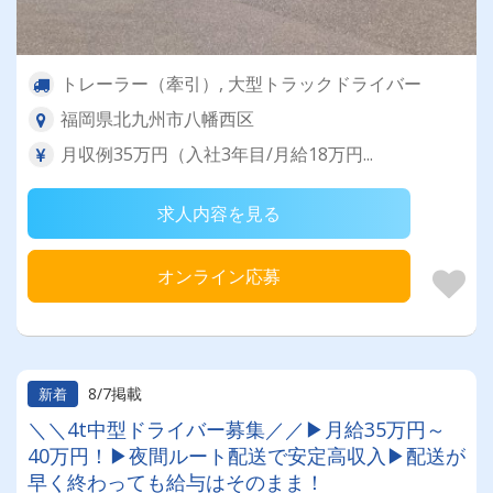
トレーラー（牽引）, 大型トラックドライバー
福岡県北九州市八幡西区
月収例35万円（入社3年目/月給18万円...
求人内容を見る
オンライン応募
8/7掲載
新着
＼＼4t中型ドライバー募集／／▶月給35万円～
40万円！▶夜間ルート配送で安定高収入▶配送が
早く終わっても給与はそのまま！