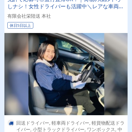
しナシ！女性ドライバーも活躍中＼レアな車両に
乗れるチャンスも☆彡／
有限会社栄陸送 本社
休日5日以上
回送ドライバー, 軽車両ドライバー, 軽貨物配送ドラ
イバー, 小型トラックドライバー, ワンボックス, 中