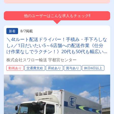
他のユーザーはこんな求人もチェック!!
8/7掲載
新着
＼4tルート配送ドライバー！手積み・手下ろしな
し♪／1日だいたい5～6店舗への配送作業《仕分
け作業なしでラクチン！》20代も50代も幅広い
年齢層が活躍中♪学歴不問！
株式会社スワロー輸送 宇都宮センター
動画あり
交通費支給
昇給あり
賞与あり
休日6日以上