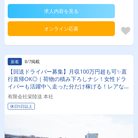
求人内容を見る
オンライン応募
8/7掲載
新着
【回送ドライバー募集】月収100万円超も可✨直
行直帰OK◎｜荷物の積み下ろしナシ！女性ドラ
イバーも活躍中＼走った分だけ稼げる！レアな車
両に乗れるチャンスも☆彡／
有限会社栄陸送 本社
休日5日以上