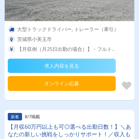
大型トラックドライバー, トレーラー（牽引）
茨城県小美玉市
【月収例（月25日出勤の場合）】・フルト...
求人内容を見る
オンライン応募
8/7掲載
新着
【月収60万円以上も可◎選べる出勤日数！】＼あ
なたの新しい挑戦をしっかりサポート！／収入も