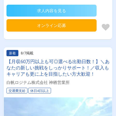
求人内容を見る
オンライン応募
8/7掲載
新着
【月収60万円以上も可◎選べる出勤日数！】＼あ
なたの新しい挑戦をしっかりサポート！／収入も
キャリアも更に上を目指したい方大歓迎！
白帆ロジテム株式会社 神栖営業所
交通費支給
休日4日以上