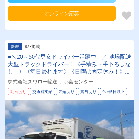
オンライン応募
8/7掲載
新着
■＼20～50代男女ドライバー活躍中！／ 地場配送
大型トラックドライバー！《手積み・手下ろしな
し！》《毎日帰れます》《日曜は固定休み！》超
絶らくらく運転♪
株式会社スワロー輸送 宇都宮センター
動画あり
交通費支給
昇給あり
賞与あり
休日5日以上