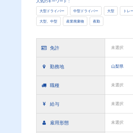
人気のキーワード：
大型ドライバー
中型ドライバー
大型
トレ
大型、中型
産業廃棄物
夜勤
免許
未選択
勤務地
山梨県
職種
未選択
給与
未選択
雇用形態
未選択