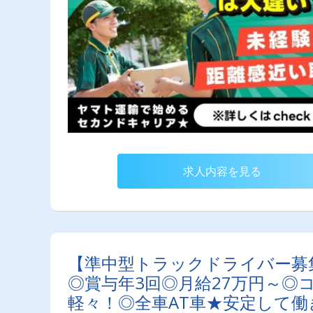
求人内容を見る
【準中型トラックドライバー募
◎賞与年3回◎月給27万円～◎
軽々！◎全車AT車★安定して