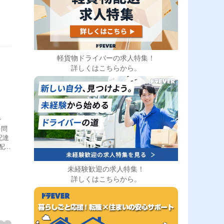
す。
人そ
いま
運輸
る若
を持
軽貨物ドライバーの求人特集！
ル
詳しくはこちらから。
確認
・ミ
時
50
で
を問
配達
配
は専
安定
未経験歓迎の求人特集！
基本
詳しくはこちらから。
日の
 出
 再
後の
タブ