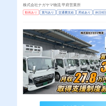
す！
株式会社ナガヤマ物流 甲府営業所
動画あり
賞与あり
交通費支給
昇給あり
休日8