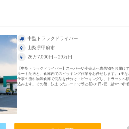
中型トラックドライバー
山梨県甲府市
26万7,000円～29万円
【中型トラックドライバー】スーパーや小売店へ青果物をお届け
ルート配送と、倉庫内でのピッキング作業をお任せします。●主な
仕事の流れ物流倉庫で商品を仕分け・ピッキングし、トラックへ
込みます。その後、決まったルートで朝と昼の1日2便（計6〜8件
度）の店舗へ配送を行います。●作業のポイント＊体への負担少 
み下ろしはカゴ車やフォークリフトが中心で、手積み・手降ろし
ぼありません。＊運転しやすい 配送エリアは山梨県内が8割。 
離運転や再配達はなく、1日の走行距離は50〜100km程度です。毎
決まったスケジュールで動く固定ルート配送のため、未経験の方
すぐに慣れていただけるシンプルなお仕事です。