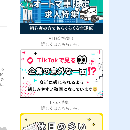
AT限定特集！
詳しくはこちらから。
する
お
積み
程
積
はほ
長距
tiktok特集！
日
詳しくはこちらから。
でも