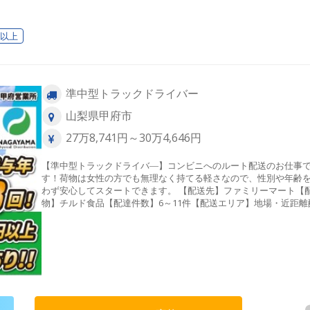
安全講習者による最終道場： 運転マナーや安全確認を身につけま
慣れれば、無意識でも自然にお仕事が進みますよ！慣れるまでは
れぞれですので、あなたが大丈夫だと思えるまでしっかり寄り添
日以上
す。・・・・・・・・・・・・・・・・・・・・・・・・ヤマト
のイメージはどうでしたか？現在、今後を担っていっていただけ
手～中堅のドライバーさんを積極採用しています。少しでも興味
っていただければ、ぜひ、ご応募いただければと思います✨※セー
準中型トラックドライバー
スドライバーの1日（※一例）8時 出勤朝礼・点呼で体調や業務を
後、荷物を積込み▼8時半 配達▼12時 お昼休み▼13時半 中間点呼
山梨県甲府市
ーティング業務進捗と安全面の確認▼14時 配送・集荷・商談▼18
荷卸し営業所に戻り、荷物を下ろして大型トラックへ引継ぎ▼18時
27万8,741円～30万4,646円
分 点呼・業務終了▼19時 退勤
【準中型トラックドライバ―】コンビニへのルート配送のお仕事
す！荷物は女性の方でも無理なく持てる軽さなので、性別や年齢
わず安心してスタートできます。 【配送先】ファミリーマート【
物】チルド食品【配達件数】6～11件【配送エリア】地場・近距離
送【働きやすさ】力仕事少なめで女性も活躍中店舗への荷降ろし
用ハンディターミナルで楽々道を覚えてしまえば、仕事の流れは
「運転の仕事は初めて」という方も多数活躍しています※荷物は
手で持てる重さですが、連続作業になるため慣れは必要です＼★1
流れ（例）★／6：00 → 出勤/点呼/点検6：15 → 積み込み6：45 →
発、店舗へ納品11：15→ センター帰庫（休憩1時間）12：45→
度積み込み・配送18：00 → 帰庫/点呼「お疲れ様でした」＼入社
研修の流れ／◎ 入社１日目 座学・運転講習まずはマニュアルや