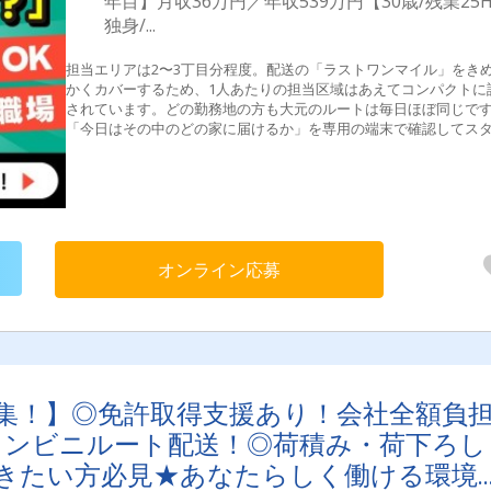
年目】月収36万円／年収539万円【30歳/残業25H
独身/...
担当エリアは2〜3丁目分程度。配送の「ラストワンマイル」をき
かくカバーするため、1人あたりの担当区域はあえてコンパクトに
されています。どの勤務地の方も大元のルートは毎日ほぼ同じで
「今日はその中のどの家に届けるか」を専用の端末で確認してス
トします。✅最新AIによるルートナビ伝票をスキャンすると、時間
定や配送効率を計算した最適なルートがナビに表示されます。道
うストレスや、地図を丸暗記する負担はありません。また、事務
は専用端末で完結。終業時間には営業所に戻り、スムーズに退社
ことができます。ヤマト運輸のドライバーが働く環境は「気遣い
仕組み化されていると思っています。ヤマト運輸の配送は専用端
でお互いの配送状況がリアルタイムで共有される仕組みになって
オンライン応募
す。そのため、「あそこが今少し混み合っているな」「配送時間
そうだな」と分かれば、近くの余裕のあるメンバーが「その分、
うよ」とサポートに入ります。全員がスムーズに配送を終えられ
うにカバーし合っている環境です。ルール化されたものではない
が、各営業所の社員に聞くと、「みんなで助け合う環境」と多く
れますし、皆さんそれが当たり前と感じています。先輩から後輩
集！】◎免許取得支援あり！会社全額負
えられてきた流れと、仕事がスムーズに進めるにあたって、気づ
が前提として組み込まれているため、一人で抱え込むことはあり
コンビニルート配送！◎荷積み・荷下ろし
んよ。もちろん、自然と学ぶOJTだけでなくきちんとした教育体制
ります。⭐先輩の同乗研修： 実際のコースを走りながら手順を覚
働きたい方必見★あなたらしく働ける環境
す。⭐所長によるチェック： 不安な点を一つずつ潰していきます。