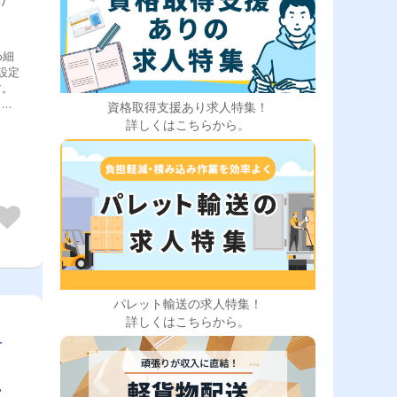
/
め細
設定
す。
ター
資格取得支援あり求人特集！
指
詳しくはこちらから。
に迷
作業
する
」が
末上
いま
遅れ
もら
るよ
です
言わ
パレット輸送の求人特集！
へ教
詳しくはこちらから。
担
かい
ませ
もあ
えま
で
⭐