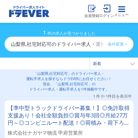
メニュー
会員登録
ログイン
1
件の求人が見つかりました
山梨県,社宅対応可のドライバー求人・運転手求人一覧
条件変更 >
「山梨県,社宅対応可」のドライバー求人・
運転手求人を探すならドラEVERにお任せください！
現在、「山梨県,社宅対応可」の
ドライバー求人・運転手求人を1件掲載中です。
1 件 0~1件目を表示中
【準中型トラックドライバー募集！】◎免許取得
支援あり！会社全額負担◎賞与年3回◎月給27万
円～◎コンビニルート配送！◎荷積み・荷下ろし
軽々！◎全車AT車★安定して働きたい方必見★
株式会社ナガヤマ物流 甲府営業所
あなたらしく働ける環境です！