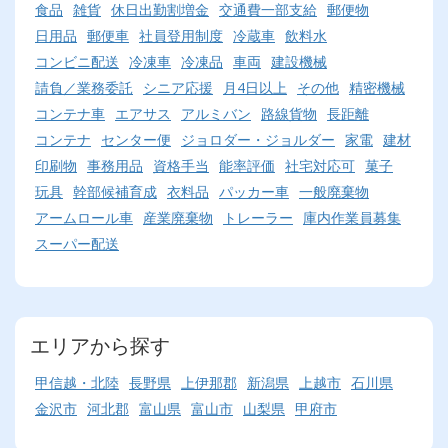
食品
雑貨
休日出勤割増金
交通費一部支給
郵便物
日用品
郵便車
社員登用制度
冷蔵車
飲料水
コンビニ配送
冷凍車
冷凍品
車両
建設機械
請負／業務委託
シニア応援
月4日以上
その他
精密機械
コンテナ車
エアサス
アルミバン
路線貨物
長距離
コンテナ
センター便
ジョロダー・ジョルダー
家電
建材
印刷物
事務用品
資格手当
能率評価
社宅対応可
菓子
玩具
幹部候補育成
衣料品
パッカー車
一般廃棄物
アームロール車
産業廃棄物
トレーラー
庫内作業員募集
スーパー配送
エリアから探す
甲信越・北陸
長野県
上伊那郡
新潟県
上越市
石川県
金沢市
河北郡
富山県
富山市
山梨県
甲府市