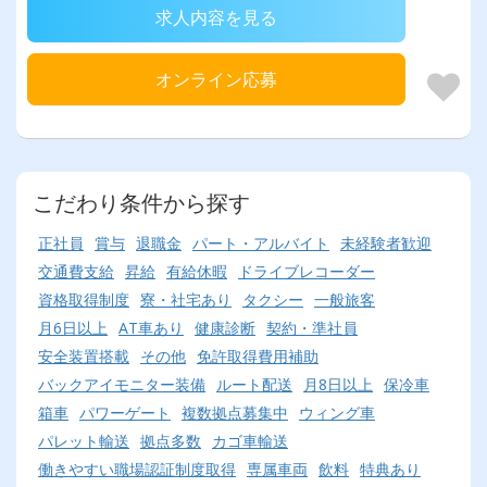
求人内容を見る
オンライン応募
こだわり条件から探す
正社員
賞与
退職金
パート・アルバイト
未経験者歓迎
交通費支給
昇給
有給休暇
ドライブレコーダー
資格取得制度
寮・社宅あり
タクシー
一般旅客
月6日以上
AT車あり
健康診断
契約・準社員
安全装置搭載
その他
免許取得費用補助
バックアイモニター装備
ルート配送
月8日以上
保冷車
箱車
パワーゲート
複数拠点募集中
ウィング車
パレット輸送
拠点多数
カゴ車輸送
働きやすい職場認証制度取得
専属車両
飲料
特典あり