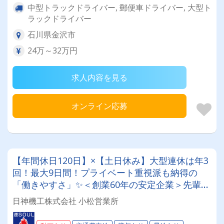
中型トラックドライバー, 郵便車ドライバー, 大型ト
ラックドライバー
石川県金沢市
24万～32万円
求人内容を見る
オンライン応募
【年間休日120日】×【土日休み】大型連休は年3
回！最大9日間！プライベート重視派も納得の
「働きやすさ」✨＜創業60年の安定企業＞先輩の
丁寧なフォローで、未経験スタートも活躍中！
日神機工株式会社 小松営業所
【倉庫内管理職業務】