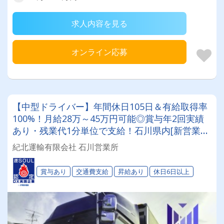
求人内容を見る
オンライン応募
【中型ドライバー】年間休日105日＆有給取得率
100%！月給28万～45万円可能◎賞与年2回実績
あり・残業代1分単位で支給！石川県内[新営業
所]の募集です★地場or中距離の食品、日用品配
紀北運輸有限会社 石川営業所
送ドライバー
賞与あり
交通費支給
昇給あり
休日6日以上