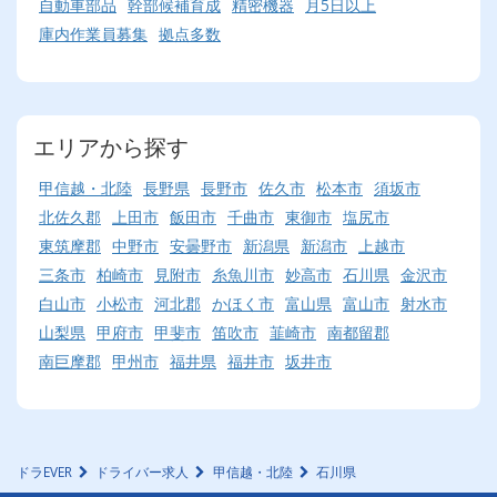
自動車部品
幹部候補育成
精密機器
月5日以上
庫内作業員募集
拠点多数
エリアから探す
甲信越・北陸
長野県
長野市
佐久市
松本市
須坂市
北佐久郡
上田市
飯田市
千曲市
東御市
塩尻市
東筑摩郡
中野市
安曇野市
新潟県
新潟市
上越市
三条市
柏崎市
見附市
糸魚川市
妙高市
石川県
金沢市
白山市
小松市
河北郡
かほく市
富山県
富山市
射水市
山梨県
甲府市
甲斐市
笛吹市
韮崎市
南都留郡
南巨摩郡
甲州市
福井県
福井市
坂井市
ドラEVER
ドライバー求人
甲信越・北陸
石川県