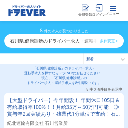
メニュー
会員登録
ログイン
8
件の求人が見つかりました
石川県,健康診断のドライバー求人・運転手求人一覧
条件変更 >
「石川県,健康診断」のドライバー求人・
運転手求人を探すならドラEVERにお任せください！
現在、「石川県,健康診断」の
ドライバー求人・運転手求人を8件掲載中です。
8 件 0~8件目を表示中
【大型ドライバー】今年開設！ 年間休日105日＆
有給取得率100%！！月給35万～50万円可能 ◎
賞与年2回実績あり・残業代1分単位で支給！石川
県内新営業所の募集です★地場or中距離の食品・
紀北運輸有限会社 石川営業所
日用品配送ドライバー