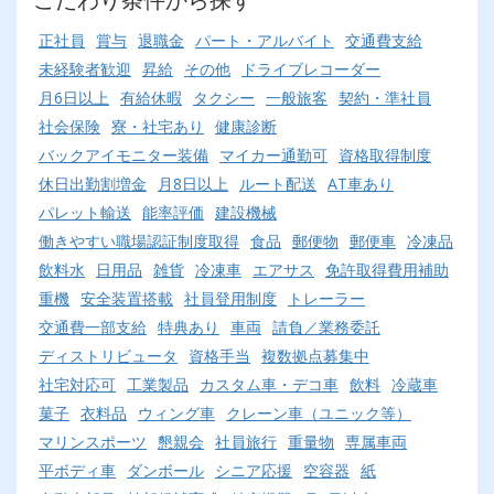
正社員
賞与
退職金
パート・アルバイト
交通費支給
未経験者歓迎
昇給
その他
ドライブレコーダー
月6日以上
有給休暇
タクシー
一般旅客
契約・準社員
社会保険
寮・社宅あり
健康診断
バックアイモニター装備
マイカー通勤可
資格取得制度
休日出勤割増金
月8日以上
ルート配送
AT車あり
パレット輸送
能率評価
建設機械
働きやすい職場認証制度取得
食品
郵便物
郵便車
冷凍品
飲料水
日用品
雑貨
冷凍車
エアサス
免許取得費用補助
重機
安全装置搭載
社員登用制度
トレーラー
交通費一部支給
特典あり
車両
請負／業務委託
ディストリビュータ
資格手当
複数拠点募集中
社宅対応可
工業製品
カスタム車・デコ車
飲料
冷蔵車
菓子
衣料品
ウィング車
クレーン車（ユニック等）
マリンスポーツ
懇親会
社員旅行
重量物
専属車両
平ボディ車
ダンボール
シニア応援
空容器
紙