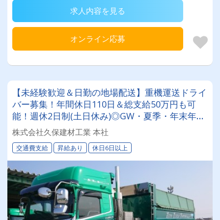
求人内容を見る
オンライン応募
【未経験歓迎＆日勤の地場配送】重機運送ドライ
バー募集！年間休日110日＆総支給50万円も可
能！週休2日制(土日休み)◎GW・夏季・年末年始
の大型連休あり◎家族手当や退職金など福利厚生
株式会社久保建材工業 本社
も充実◎石川県かほく市の安定企業！
交通費支給
昇給あり
休日6日以上