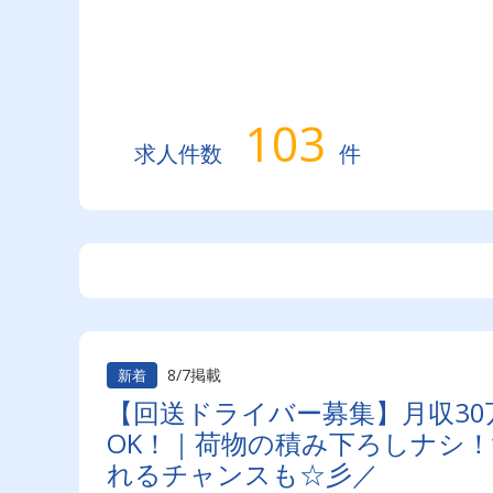
103
求人件数
件
8/7掲載
新着
【回送ドライバー募集】月収30
OK！｜荷物の積み下ろしナシ
れるチャンスも☆彡／