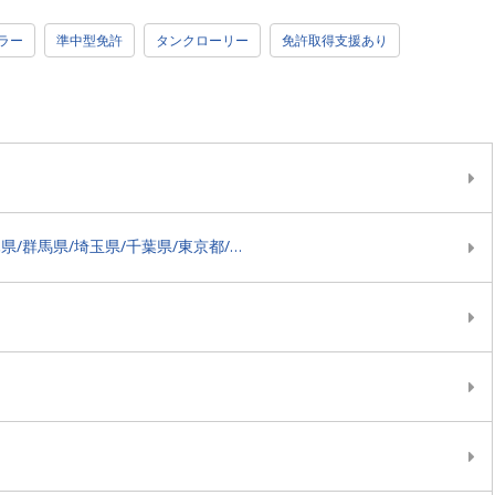
ラー
準中型免許
タンクローリー
免許取得支援あり
茨城県/栃木県/群馬県/埼玉県/千葉県/東京都/神奈川県