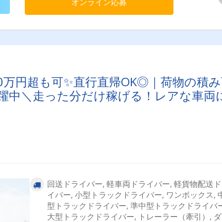
オンライン応募
市、さいたま市、川口市、春日部市、川越市、戸田市、三郷市、
市、深谷市、鴻巣市、日高市、所沢市、狭山市、入間市＜神奈川
横浜市、相模原市、厚木市、平塚市、横須賀市、藤沢市＜千葉県
葉市、野田市、柏市、白井市、船橋市、市川市、印西市、佐倉市
街道市、袖ヶ浦市、木更津市、流山市＜茨城県＞古河市、つくば
土浦市、水戸市、ひたちなか市、日立市、鹿嶋市、神栖市＜群馬
高崎市、前橋市、太田市、藤岡市、伊勢崎市＜栃木県＞小山市、
市、宇都宮市、鹿沼市、佐野市、栃木市＜その他＞大阪府、愛知
宮城県等※上記以外のエリアもあり
0万円超も可✨直行直帰OK◎｜荷物の積み
躍中＼走った分だけ稼げる！レアな車両
回送ドライバー, 軽車両ドライバー, 軽貨物配送
イバー, 小型トラックドライバー, ワンボックス, 
型トラックドライバー, 準中型トラックドライバー
大型トラックドライバー, トレーラー（牽引）, 