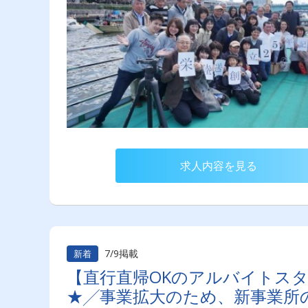
求人内容を見る
7/9掲載
新着
【直行直帰OKのアルバイトス
★╱事業拡大のため、新事業所