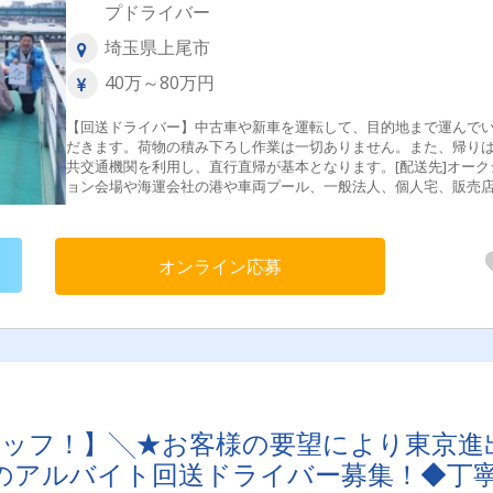
プドライバー
埼玉県上尾市
40万～80万円
【回送ドライバー】中古車や新車を運転して、目的地まで運んで
だきます。荷物の積み下ろし作業は一切ありません。また、帰り
共交通機関を利用し、直行直帰が基本となります。[配送先]オーク
ョン会場や海運会社の港や車両プール、一般法人、個人宅、販売
ど[仕事の流れ]公共交通機関を使い引取先へお伺い→車輛点検→安
輸送→ご納車先へ[配送エリア]関東近郊メイン・長距離回送（希望
のみ）＜東京都＞23区内、八王子市、町田市、羽村市＜埼玉県＞
オンライン応募
市、さいたま市、川口市、春日部市、川越市、戸田市、三郷市、
市、深谷市、鴻巣市、日高市、所沢市、狭山市、入間市＜神奈川
横浜市、相模原市、厚木市、平塚市、横須賀市、藤沢市＜千葉県
葉市、野田市、柏市、白井市、船橋市、市川市、印西市、佐倉市
街道市、袖ヶ浦市、木更津市、流山市＜茨城県＞古河市、つくば
土浦市、水戸市、ひたちなか市、日立市、鹿嶋市、神栖市＜群馬
高崎市、前橋市、太田市、藤岡市、伊勢崎市＜栃木県＞小山市、
市、宇都宮市、鹿沼市、佐野市、栃木市＜その他＞大阪府、愛知
宮城県等※上記以外のエリアもあり
タッフ！】╲★お客様の要望により東京進
のアルバイト回送ドライバー募集！◆丁