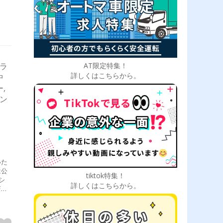
AT限定特集！
ドラ
詳しくはこちらから。
中
,
ダン
いた
は公
tiktok特集！
シ
詳しくはこちらから。
店な
全
者
上尾