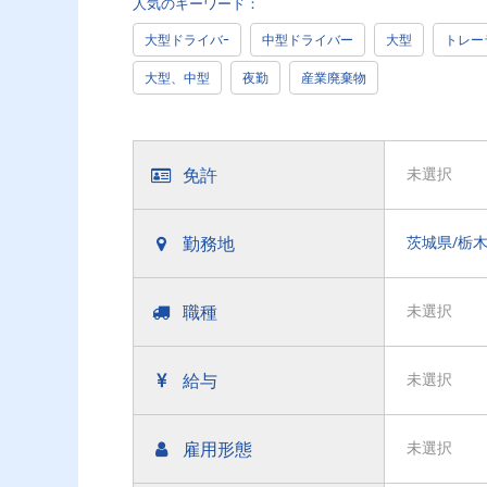
人気のキーワード：
大型ドライバｰ
中型ドライバー
大型
トレー
大型、中型
夜勤
産業廃棄物
免許
未選択
勤務地
職種
未選択
給与
未選択
雇用形態
未選択