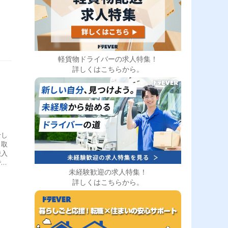
き
軽貨物ドライバーの求人特集！
詳しくはこちらから。
せし
引取
搬入
で
未経験歓迎の求人特集！
3件
を出
詳しくはこちらから。
搬入
帰