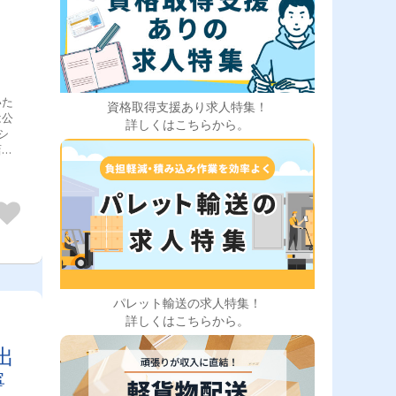
いた
資格取得支援あり求人特集！
は公
詳しくはこちらから。
シ
店な
全
者
上尾
熊谷
県＞
＞千
、四
市、
県＞
パレット輸送の求人特集！
真岡
詳しくはこちらから。
県、
出
寧