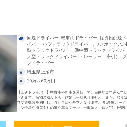
回送ドライバー, 軽車両ドライバー, 軽貨物配送
イバー, 小型トラックドライバー, ワンボックス, 
型トラックドライバー, 準中型トラックドライバー
大型トラックドライバー, トレーラー（牽引）, 
プドライバー
埼玉県上尾市
30万～60万円
【回送ドライバー】中古車や新車を運転して、目的地まで運んで
だきます。荷物の積み下ろし作業は一切ありません。また、帰り
共交通機関を利用し、直行直帰が基本となります。[配送先]オーク
ョン会場や海運会社の港や車両プール、一般法人、個人宅、販売
ど[仕事の流れ]公共交通機関を使い引取先へお伺い→車輛点検→安
輸送→ご納車先へ[配送エリア]関東近郊メイン・長距離回送（希望
のみ）＜東京都＞23区内、八王子市、町田市、羽村市＜埼玉県＞