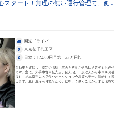
心スタート！無理の無い運行管理で、働
回送ドライバー
東京都千代田区
日給：12,000円月給：35万円以上
自動車を運転し、指定の場所へ車両を移動させる回送業務をお任
ます。主に、大手中古車販売店、個人宅、一般法人から車両をお
りし、納車指定先の店舗やオークション会場等へ安全に運転して
します。直行直帰も可能なため、効率よく働くことが出来る環境
す。【配送エリア】東京都を中心とした関東一円【件数】1日に約
程【1日のスケジュール例】※前日のお昼頃明日の予定が着信自宅
発↓公共交通機関を利用して１件目の引取り先へ↓引取→指定先へ
(※以降繰り返し)↓最後の車両を搬入して当日の仕事は完了↓自宅へ
宅