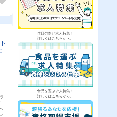
熊谷
県＞
＞千
、四
市、
県＞
真岡
休日の多い求人特集！
県、
詳しくはこちらから。
下
に
食品を運ぶ求人特集！
詳しくはこちらから。
ドラ
中
,
ダン