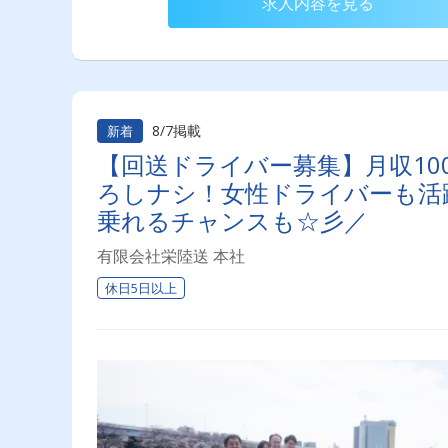
求人内容を見る
8/7掲載
新着
【回送ドライバー募集】月収10
ろしナシ！女性ドライバーも活
乗れるチャンスも☆彡／
有限会社栄陸送 本社
休日5日以上