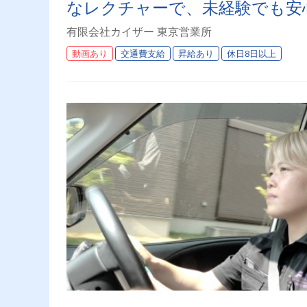
なレクチャーで、未経験でも安
やすさ抜群！
有限会社カイザー 東京営業所
動画あり
交通費支給
昇給あり
休日8日以上