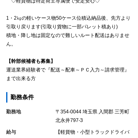
♡軽貨物は特定荷主専属便で安定安心♡
1・2㎏の軽いケース物50ケース位積込納品後、先方より
引取り戻ります(引取り貨物に一部パレット積あり)
積地・降し地は固定なので難しいルート配送はありませ
ん。
【幹部候補者も募集】
運送業界経験者で『配送～配車～ＰＣ入力～請求管理』
まで出来る方
勤務条件
勤務地
〒354-0044
埼玉県
入間郡
三芳町
北永井797-3
給与
【軽貨物・小型トラックドライバ