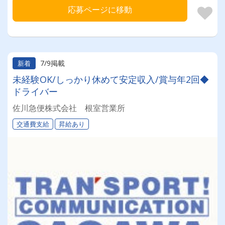
応募ページに移動
7/9掲載
新着
未経験OK/しっかり休めて安定収入/賞与年2回◆
ドライバー
佐川急便株式会社 根室営業所
交通費支給
昇給あり