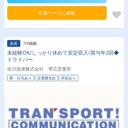
応募ページに移動
7/9掲載
新着
未経験OK/しっかり休めて安定収入/賞与年2回◆
ドライバー
佐川急便株式会社 帯広営業所
寮・社宅あり
交通費支給
昇給あり