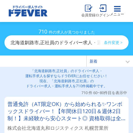
メニュー
会員登録
ログイン
710
件の求人が見つかりました
北海道釧路市,正社員のドライバー求人・運転手求人一覧
条件変更 >
「北海道釧路市,正社員」のドライバー求人・
運転手求人を探すならドラEVERにお任せください！
現在、「北海道釧路市,正社員」の
ドライバー求人・運転手求人を710件掲載中です。
710 件 60~80件目を表示中
普通免許（AT限定OK）から始められる✨ワンボ
ックスドライバー！【年間休日120日＆週休2日
制！】未経験から安心スタート◎ 資格取得は全
額会社負担！安定基盤で働くドライバー募集！
株式会社北海道丸和ロジスティクス 札幌営業所
年齢・性別問わず活躍できるお仕事です✨