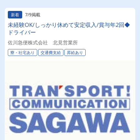
7/9掲載
新着
未経験OK/しっかり休めて安定収入/賞与年2回◆
ドライバー
佐川急便株式会社 北見営業所
寮・社宅あり
交通費支給
昇給あり