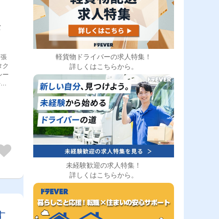
な
軽貨物ドライバーの求人特集！
詳しくはこちらから。
シー
を主
イン
業界
が可
限定
でき
高
未経験歓迎の求人特集！
◆マ
詳しくはこちらから。
も充
◆キ
代も
す