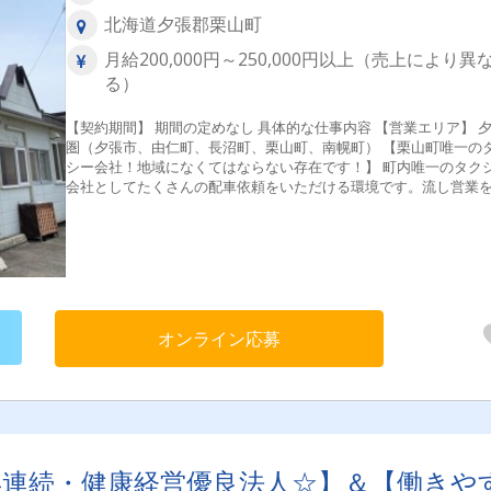
北海道夕張郡栗山町
月給200,000円～250,000円以上（売上により異
る）
【契約期間】 期間の定めなし 具体的な仕事内容 【営業エリア】 夕張
圏（夕張市、由仁町、長沼町、栗山町、南幌町） 【栗山町唯一のタク
シー会社！地域になくてはならない存在です！】 町内唯一のタク
会社としてたくさんの配車依頼をいただける環境です。流し営業
とするタクシー会社とは違い、無線配車や待機場でのご乗車がメ
であり、自らお客様を探しに行く必要がありません。だからこそ
未経験の方でも安定した仕事量と安定したお給料を実現すること
能な環境となっています。 【全車両がAT車両！】 全社AT車を用意し
ているので、体の負担が少なく長く活躍できる環境です。またAT
の運転免許証をお持ちの方でも応募可能です。 【主婦（夫）・中高
年・シニアも活躍中！】 子育て世代や、業界未経験からでも活躍
オンライン応募
るのがタクシードライバーのお仕事です！実際に主婦（夫）・中
年・シニア層の仲間がたくさん在籍してご活躍していますよ！ 【ここ
がポイント！】 ◆2種免許取得費用会社負担！ ◆社会保険完備！ 
イカー通勤OK！ ◆制服貸与！ ◆有給休暇取得可能！ ◆教育制度
実！運転スキルも、交通ルールも、入社後に全てお教えします！ 
ャッシュレス決済手数料無料＆事故の際の自己負担金無し！ ◆60
歓迎！ 【受動喫煙対策】 車内禁煙
年連続・健康経営優良法人☆】＆【働きや