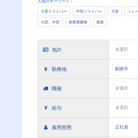
人気のキーワード：
大型ドライバー
中型ドライバー
大型
トレ
大型、中型
産業廃棄物
夜勤
免許
未選択
勤務地
釧路市
職種
未選択
給与
未選択
雇用形態
正社員