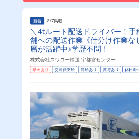
8/7掲載
新着
＼4tルート配送ドライバー！手
舗への配送作業《仕分け作業なし
層が活躍中♪学歴不問！
株式会社スワロー輸送 宇都宮センター
動画あり
交通費支給
昇給あり
賞与あり
休日6