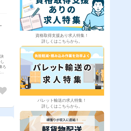
ー
資格取得支援あり求人特集！
詳しくはこちらから。
！決
心し
降ろ
はフ
運転
程
を丁
安心
パレット輸送の求人特集！
詳しくはこちらから。