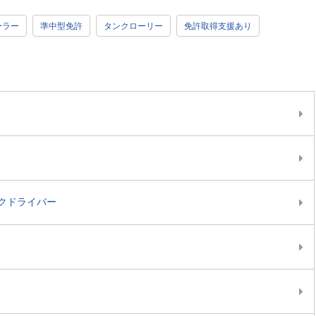
ーラー
準中型免許
タンクローリー
免許取得支援あり
クドライバー