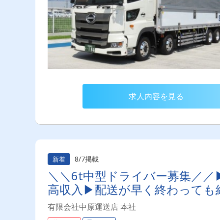
求人内容を見る
8/7掲載
新着
＼＼6t中型ドライバー募集／／
高収入▶配送が早く終わっても
有限会社中原運送店 本社