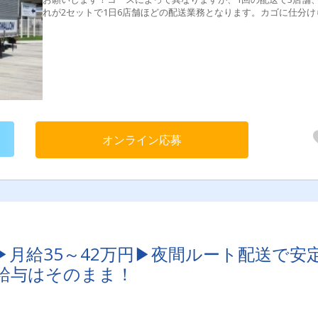
れが2セットで1日6店舗ほどの配送業務となります。カゴに仕分け
れている商品を積み込むので、簡単サクサク(^^♪身体への負担も
いお仕事で～す手積み・手下ろし一切なし！まじイージー(^ｗ^♪
への負担も少ないお仕事で～すちょ～イージー！☆旧普通免許・
免許・経験があればＯＫ！3t・4tは運転していたけど、数ヶ月の運
でもＯＫ！直近で27歳男性の採用実績もあり！若い方からシニア
ご応募お待ちしています。もちろんしっかり先輩が教えますよ♪
オンライン応募
▶月給35～42万円▶夜間ルート配送で安
給与はそのまま！