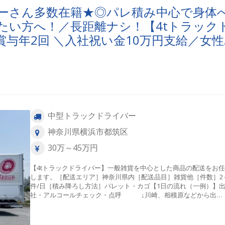
バーさん多数在籍★◎パレ積み中心で身体
たい方へ！／長距離ナシ！【4tトラック
賞与年2回 ＼入社祝い金10万円支給／女性
中型トラックドライバー
神奈川県横浜市都筑区
30万～45万円
【4tトラックドライバー】一般雑貨を中心とした商品の配送をお
します。［配送エリア］神奈川県内［配送品目］雑貨他［件数］2
件/日［積み降ろし方法］パレット・カゴ【1日の流れ（一例）】
社・アルコールチェック・点呼 ↓川崎、相模原などから出
発 ↓各お客様先で積み込み作業 ↓ 配送 ↓横
の事務所へ帰社し、日報記入・退社