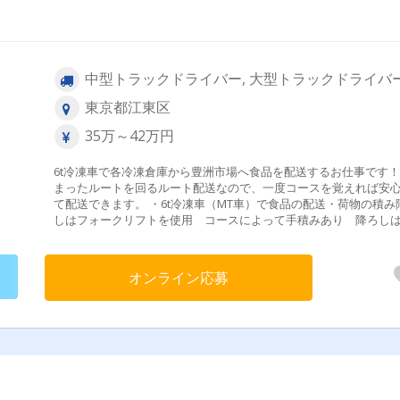
中型トラックドライバー, 大型トラックドライバ
東京都江東区
35万～42万円
6t冷凍車で各冷凍倉庫から豊洲市場へ食品を配送するお仕事です
まったルートを回るルート配送なので、一度コースを覚えれば安
て配送できます。 ・6t冷凍車（MT車）で食品の配送・荷物の積み
しはフォークリフトを使用 コースによって手積みあり 降ろし
ォークリフトです。・夜間配送のため渋滞が少なく、スムーズに
できます【配送先】各冷凍倉庫から豊洲市場【配送件数】1日10件
度／入社後は先輩スタッフが同乗研修で仕事の流れや配送ルート
オンライン応募
寧にお教えします。ドライバー未経験の方やブランクがある方も
してスタートできます。＼