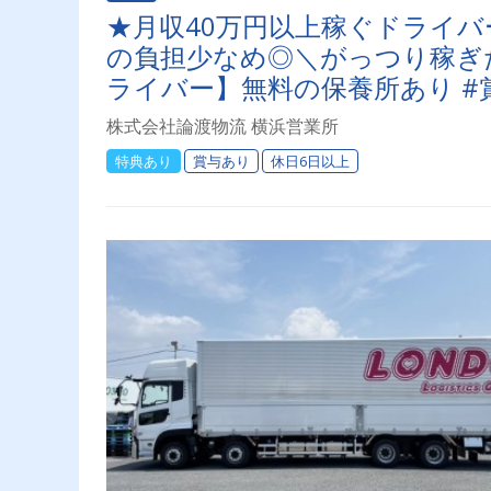
★月収40万円以上稼ぐドライ
の負担少なめ◎＼がっつり稼ぎ
ライバー】無料の保養所あり #
ドライバーも活躍中！
株式会社論渡物流 横浜営業所
特典あり
賞与あり
休日6日以上