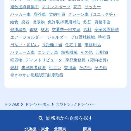
複数拠点募集中
マリンスポーツ
花卉
サッカー
パッカー車
塵芥車
契約社員
クレーン車（ユニック等）
給食
楽器
出版物
免許取得費用補助
鉄筋
資格手当
健康診断
鋼材
材木
交通費一部支給
飲料
安全装置搭載
エアージョルダー・ジョルダー
プロ野球観戦
準社員
日払い・前払い
長距離手当
住宅手当
事務用品
バキューム車
コンテナ車
精密機械
その他
印刷物
軽四輪
ディストリビュータ
季節乗務員（契約社員）
燃料
未経験者歓迎
生コン
乗用車
その他
その他
働きやすい職場認証制度取得
ドラEVER
ドライバー求人
大型トラックドライバー
勤務地から企業を探す
北海道・東北
北関東
関東