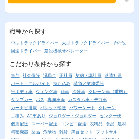
職種から探す
中型トラックドライバー
大型トラックドライバー
その他
回送ドライバー
建設機械オペレーター
こだわり条件から探す
賞与
社会保険
退職金
正社員
契約・準社員
派遣社員
パート・アルバイト
持ち込み
請負／業務委託
平ボディ車
ウィング車
箱車
冷凍車
クレーン車（重機）
ダンプカー
バス
専属車両
カスタム車・デコ車
カーナビ搭載
パレット輸送
パワーゲート
クレーン
手積み
AT車あり
ジョロダー・ジョルダー
センター便
個店配送
スーパー配送
コンビニ配送
衣料品
食品
建材
精密機器
薬品
危険物
雑貨
舞台セット
フットサル