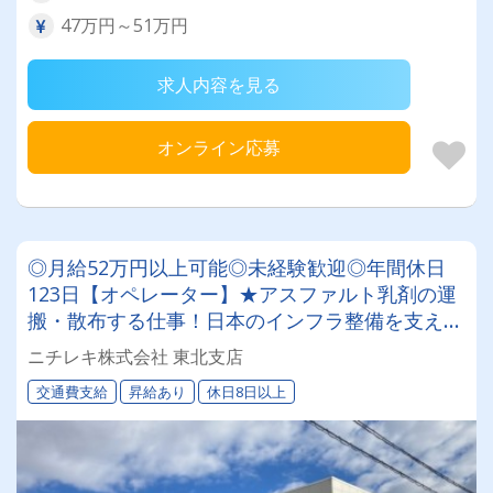
47万円～51万円
求人内容を見る
オンライン応募
◎月給52万円以上可能◎未経験歓迎◎年間休日
123日【オペレーター】★アスファルト乳剤の運
搬・散布する仕事！日本のインフラ整備を支える
やりがいアリ！！
ニチレキ株式会社 東北支店
交通費支給
昇給あり
休日8日以上