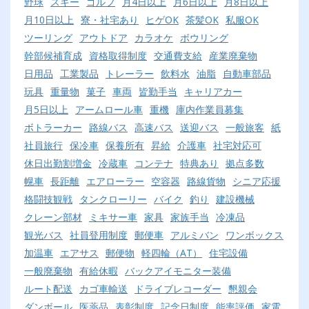
野球
スキー
ゴルフ
月4日以上
月6日以上
月8日以上
月10日以上
寮・社宅あり
ヒゲOK
茶髪OK
私服OK
ツーリング
アウトドア
カラオケ
ボウリング
幹部候補育成
資格取得制度
交通費支給
産業廃棄物
日用品
工業製品
トレーラー
飲料水
油脂
自動車部品
玩具
重量物
菓子
車両
皆勤手当
キャリアカー
月5日以上
アームロール車
重機
庫内作業員募集
ボトラーカー
路線バス
高速バス
送迎バス
一般旅客
紙
社員旅行
保冷車
保養所有
昇給
介護車
社宅対応可
休日出勤割増金
冷蔵車
コンテナ
特典あり
拠点多数
幌車
長距離
エアローラー
空容器
路線貨物
シニア応援
格闘技観戦
タンクローリー
バイク
釣り
建設機械
クレーン部材
ミキサー車
家具
家族手当
冷凍品
観光バス
社員登用制度
郵便車
アルミバン
ワンボックス
加温車
エアサス
郵便物
軽四輪（AT）
住宅設備
一般廃棄物
有給休暇
バックアイモニター装備
ルート配送
カゴ車輸送
ドライブレコーダー
懇親会
ダンボール
医薬品
表彰制度
記念日制度
能率評価
家電