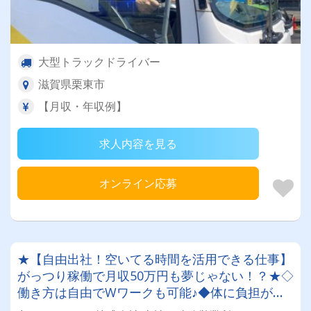
大型トラックドライバー
滋賀県栗東市
【月収・年収例】
求人内容を見る
オンライン応募
★【自由出社！空いてる時間を活用できる仕事】
がっつり稼働で月収50万円も夢じゃない！？★◇
働き方は自由でWワークも可能♪◆体に負担がな
いから定年後のセカンドライフにも最適！！【即