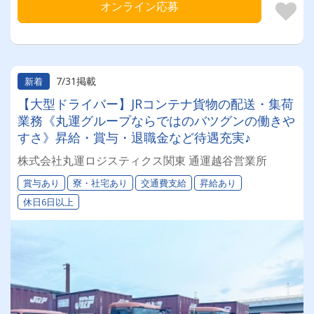
オンライン応募
7/31掲載
新着
【大型ドライバー】JRコンテナ貨物の配送・集荷
業務《丸運グループならではのバツグンの働きや
すさ》昇給・賞与・退職金など待遇充実♪
株式会社丸運ロジスティクス関東 通運越谷営業所
賞与あり
寮・社宅あり
交通費支給
昇給あり
休日6日以上