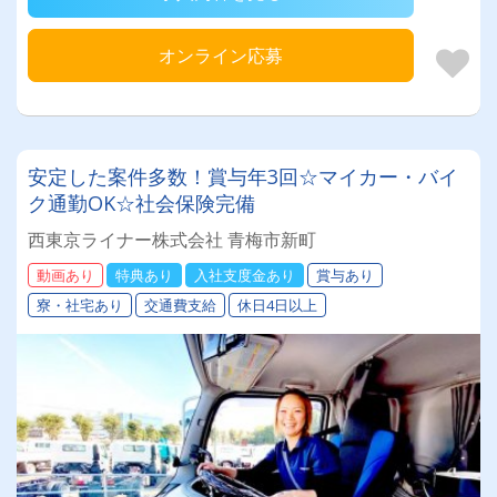
オンライン応募
安定した案件多数！賞与年3回☆マイカー・バイ
ク通勤OK☆社会保険完備
西東京ライナー株式会社 青梅市新町
動画あり
特典あり
入社支度金あり
賞与あり
寮・社宅あり
交通費支給
休日4日以上