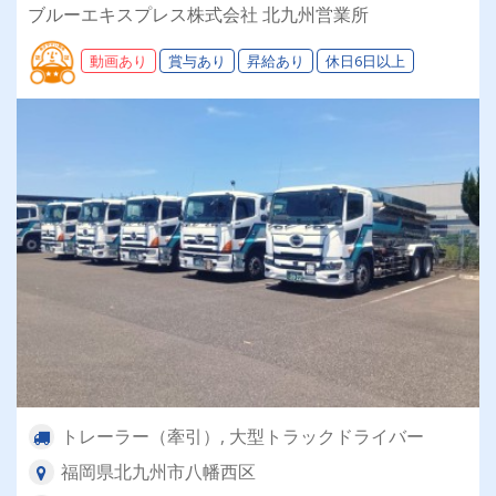
できる環境です◎運行管理も徹底！無理な運行は
ブルーエキスプレス株式会社 北九州営業所
無く、週休二日制でしっかり休める♪
動画あり
賞与あり
昇給あり
休日6日以上
トレーラー（牽引）, 大型トラックドライバー
福岡県北九州市八幡西区