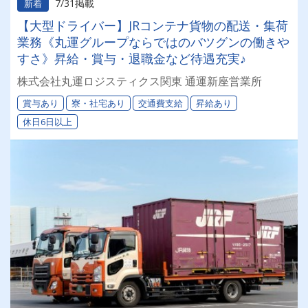
7/31掲載
新着
【大型ドライバー】JRコンテナ貨物の配送・集荷
業務《丸運グループならではのバツグンの働きや
すさ》昇給・賞与・退職金など待遇充実♪
株式会社丸運ロジスティクス関東 通運新座営業所
賞与あり
寮・社宅あり
交通費支給
昇給あり
休日6日以上