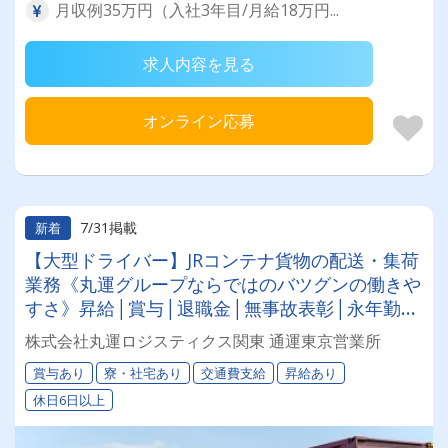
月収例35万円（入社3年目/月給18万円...
求人内容を見る
オンライン応募
7/31掲載
新着
【大型ドライバー】JRコンテナ貨物の配送・集荷
業務《丸運グループならではのバツグンの働きや
すさ》昇給│賞与│退職金│無事故表彰│永年勤続
表彰
株式会社丸運ロジスティクス関東 通運東京営業所
賞与あり
寮・社宅あり
交通費支給
昇給あり
休日6日以上