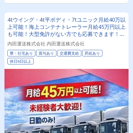
4tウイング・4t平ボディ・7tユニック月給40万以
上可能！海上コンテナトレーラー月給45万円以上
も可能！大型免許がない方でも応募できます！深
夜早朝勤務なし！専属車！遠方応募OK！面接交
内田運送株式会社 内田運送株式会社
通費支給！
寮・社宅あり
賞与あり
交通費支給
昇給あり
休日6日以上