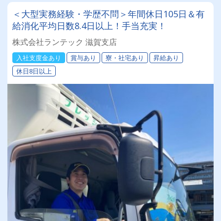
＜大型実務経験・学歴不問＞年間休日105日＆有
給消化平均日数8.4日以上！手当充実！
株式会社ランテック 滋賀支店
入社支度金あり
賞与あり
寮・社宅あり
昇給あり
休日8日以上