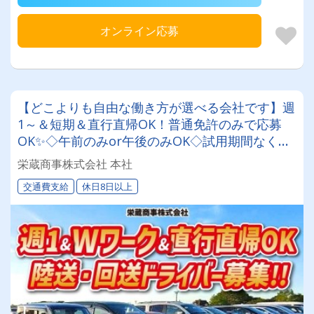
オンライン応募
【どこよりも自由な働き方が選べる会社です】週
1～＆短期＆直行直帰OK！普通免許のみで応募
OK✨◇午前のみor午後のみOK◇試用期間なくす
ぐに即戦力として活躍出来ます！交通費は全額会
栄蔵商事株式会社 本社
社負担◎夜間業務一切なしの陸送・回送ドライバ
交通費支給
休日8日以上
ー♪