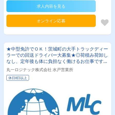
求人内容を見る
オンライン応募
★中型免許でＯＫ！茨城町の大手トラックディー
ラーでの回送ドライバー大募集★◎荷積み荷卸し
なし、定年後も体に負担なく働けるお仕事です◎
日勤業務のみで土日祝日休みの年間１２０日以
丸一ロジテック株式会社 水戸営業所
上！プライベート充実♪
休日8日以上