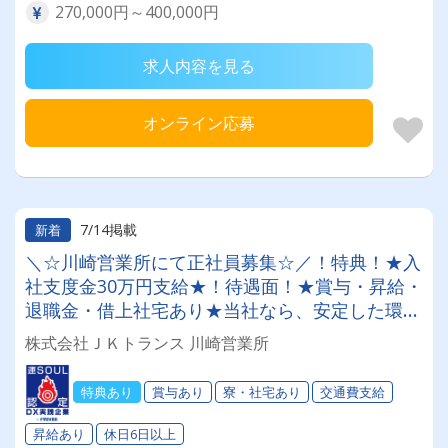
270,000円～400,000円
求人内容を見る
オンライン応募
7/14掲載
新着
＼☆川崎営業所にて正社員募集☆／！特典！★入
社支度金30万円支給★！待遇面！★賞与・昇給・
退職金・借上社宅あり★当社なら、安定した環境
で長く活躍出来ます‼
株式会社ＪＫトランス 川崎営業所
特典あり
賞与あり
寮・社宅あり
交通費支給
昇給あり
休日6日以上