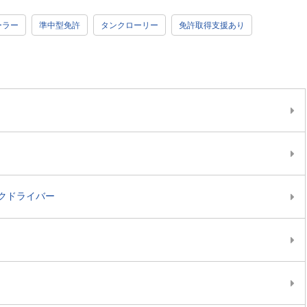
ーラー
準中型免許
タンクローリー
免許取得支援あり
クドライバー