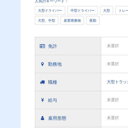
人気のキーワード：
大型ドライバー
中型ドライバー
大型
トレ
大型、中型
産業廃棄物
夜勤
免許
未選択
勤務地
未選択
職種
大型トラッ
給与
未選択
雇用形態
未選択