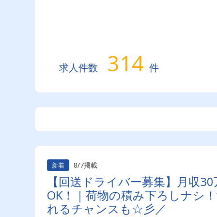
314
求人件数
件
8/7掲載
新着
【回送ドライバー募集】月収30
OK！｜荷物の積み下ろしナシ
れるチャンスも☆彡／