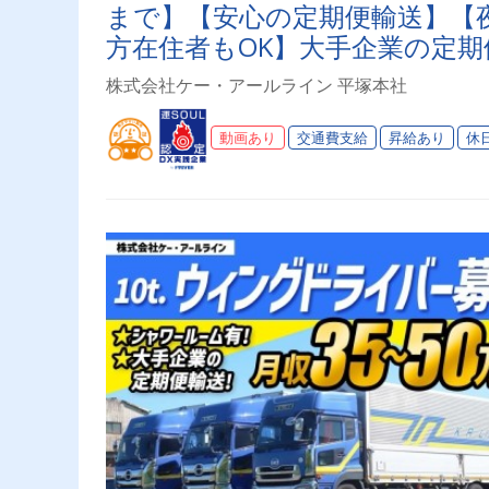
まで】【安心の定期便輸送】【
方在住者もOK】大手企業の定期
るため、安心して働けます。カ
株式会社ケー・アールライン 平塚本社
の負担は少ないです。
動画あり
交通費支給
昇給あり
休