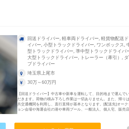
回送ドライバー, 軽車両ドライバー, 軽貨物配送
イバー, 小型トラックドライバー, ワンボックス, 
型トラックドライバー, 準中型トラックドライバー
大型トラックドライバー, トレーラー（牽引）, 
プドライバー
埼玉県上尾市
30万～60万円
【回送ドライバー】中古車や新車を運転して、目的地まで運んで
だきます。荷物の積み下ろし作業は一切ありません。また、帰り
共交通機関を利用し、直行直帰が基本となります。[配送先]オーク
ョン会場や海運会社の港や車両プール、一般法人、個人宅、販売
ど[仕事の流れ]公共交通機関を使い引取先へお伺い→車輛点検→安
輸送→ご納車先へ[配送エリア]関東近郊メイン・長距離回送（希望
のみ）＜東京都＞23区内、八王子市、町田市、羽村市＜埼玉県＞