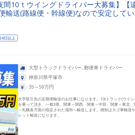
夜間10ｔウイングドライバー大募集】【
便輸送(路線便・幹線便)なので安定してい
ゴ車の積み込みやパレット積込ですので
日4日以上
大型トラックドライバー, 郵便車ドライバー
神奈川県平塚市
35～50万円
大手取引先の定期便輸送のお仕事になります。10tトラック(ウイン
を乗って頂き、一都3県、関東～関西、関東～中部、関東～東北、
～札幌各方面の指定された場所へ輸送します。積卸はカゴ車輸送
レット輸送になります。