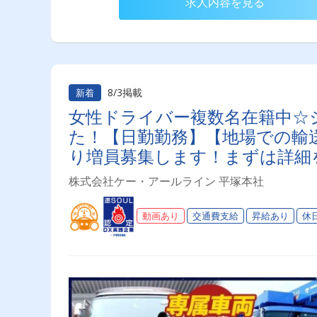
求人内容を見る
8/3掲載
新着
女性ドライバー複数名在籍中☆シ
た！【日勤勤務】【地場での輸
り増員募集します！まずは詳細
株式会社ケー・アールライン 平塚本社
動画あり
交通費支給
昇給あり
休