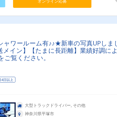
オンライン応募
市、さいたま市、川口市、春日部市、川越市、戸田市、三郷市、
市、深谷市、鴻巣市、日高市、所沢市、狭山市、入間市＜神奈川
横浜市、相模原市、厚木市、平塚市、横須賀市、藤沢市＜千葉県
葉市、野田市、柏市、白井市、船橋市、市川市、印西市、佐倉市
街道市、袖ヶ浦市、木更津市、流山市＜茨城県＞古河市、つくば
土浦市、水戸市、ひたちなか市、日立市、鹿嶋市、神栖市＜群馬
高崎市、前橋市、太田市、藤岡市、伊勢崎市＜栃木県＞小山市、
市、宇都宮市、鹿沼市、佐野市、栃木市＜その他＞大阪府、愛知
宮城県等※上記以外のエリアもあり
ャワールーム有♪♪★新車の写真UPしま
送メイン】【たまに長距離】業績好調に
をご覧ください。
日4日以上
大型トラックドライバー, その他
神奈川県平塚市