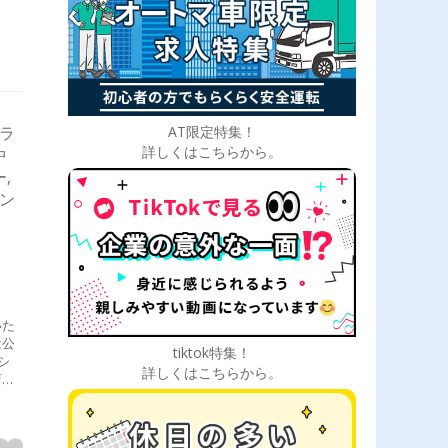
AT限定特集！
ドラ
詳しくはこちらから。
中
,
ダン
いた
は公
tiktok特集！
シ
詳しくはこちらから。
店な
全
者
上尾