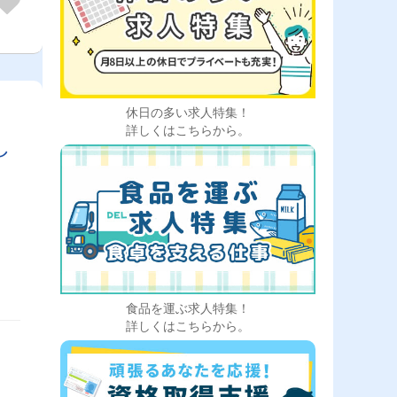
熊谷
県＞
＞千
、四
市、
県＞
真岡
休日の多い求人特集！
県、
詳しくはこちらから。
し
よ
食品を運ぶ求人特集！
詳しくはこちらから。