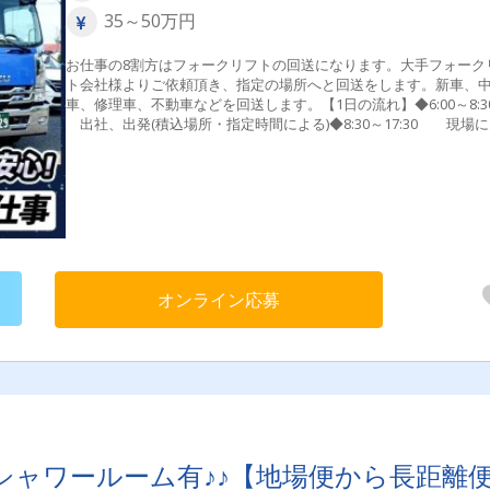
35～50万円
お仕事の8割方はフォークリフトの回送になります。大手フォーク
ト会社様よりご依頼頂き、指定の場所へと回送をします。新車、
車、修理車、不動車などを回送します。【1日の流れ】◆6:00～8:
出社、出発(積込場所・指定時間による)◆8:30～17:30 現場
作業開始、卸場所まで回送(1件～5件)◆17:30～19:00 帰社（道路
況・荷物量によって変わります）
オンライン応募
シャワールーム有♪♪【地場便から長距離