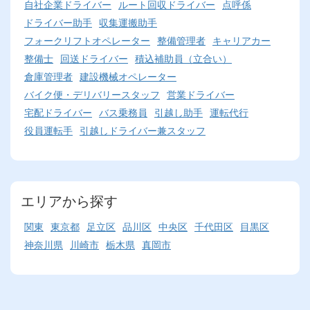
自社企業ドライバー
ルート回収ドライバー
点呼係
ドライバー助手
収集運搬助手
フォークリフトオペレーター
整備管理者
キャリアカー
整備士
回送ドライバー
積込補助員（立合い）
倉庫管理者
建設機械オペレーター
バイク便・デリバリースタッフ
営業ドライバー
宅配ドライバー
バス乗務員
引越し助手
運転代行
役員運転手
引越しドライバー兼スタッフ
エリアから探す
関東
東京都
足立区
品川区
中央区
千代田区
目黒区
神奈川県
川崎市
栃木県
真岡市