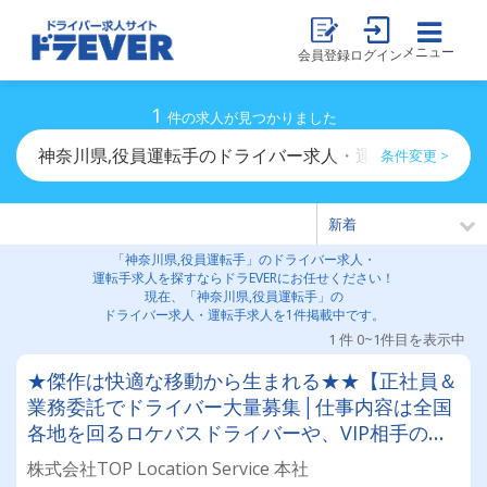
メニュー
会員登録
ログイン
1
件の求人が見つかりました
神奈川県,役員運転手のドライバー求人・運転手求人一覧
条件変更 >
「神奈川県,役員運転手」のドライバー求人・
運転手求人を探すならドラEVERにお任せください！
現在、「神奈川県,役員運転手」の
ドライバー求人・運転手求人を1件掲載中です。
1 件 0~1件目を表示中
★傑作は快適な移動から生まれる★★【正社員＆
業務委託でドライバー大量募集│仕事内容は全国
各地を回るロケバスドライバーや、VIP相手のハ
イヤードライバーなど！★★社員寮完備！引越祝
株式会社TOP Location Service 本社
金10万円支給（規定有）あります！★★