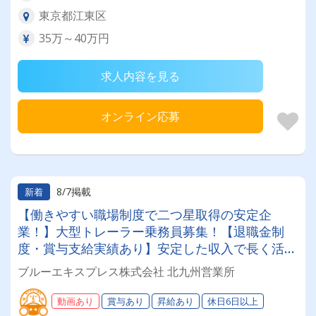
東京都江東区
35万～40万円
求人内容を見る
オンライン応募
8/7掲載
新着
【働きやすい職場制度で二つ星取得の安定企
業！】大型トレーラー乗務員募集！【退職金制
度・賞与支給実績あり】安定した収入で長く活躍
できる環境です◎運行管理も徹底！無理な運行は
ブルーエキスプレス株式会社 北九州営業所
無く、週休二日制でしっかり休める♪
動画あり
賞与あり
昇給あり
休日6日以上