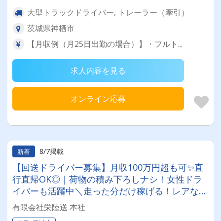
大型トラックドライバー, トレーラー（牽引）
茨城県神栖市
【月収例（月25日出勤の場合）】・フルト...
求人内容を見る
オンライン応募
8/7掲載
新着
【回送ドライバー募集】月収100万円超も可✨直
行直帰OK◎｜荷物の積み下ろしナシ！女性ドラ
イバーも活躍中＼走った分だけ稼げる！レアな車
両に乗れるチャンスも☆彡／
有限会社栄陸送 本社