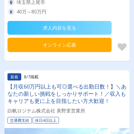
埼玉県上尾市
40万～80万円
求人内容を見る
オンライン応募
8/7掲載
新着
【月収60万円以上も可◎選べる出勤日数！】＼あ
なたの新しい挑戦をしっかりサポート！／収入も
キャリアも更に上を目指したい方大歓迎！
白帆ロジテム株式会社 美野里営業所
交通費支給
休日4日以上