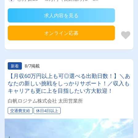
求人内容を見る
オンライン応募
8/7掲載
新着
【月収60万円以上も可◎選べる出勤日数！】＼あ
なたの新しい挑戦をしっかりサポート！／収入も
キャリアも更に上を目指したい方大歓迎！
白帆ロジテム株式会社 太田営業所
交通費支給
休日4日以上