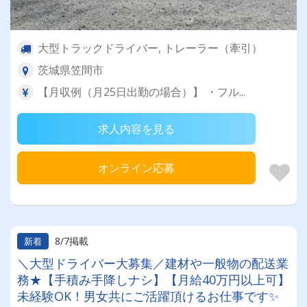
大型トラックドライバー, トレーラー（牽引）
茨城県笠間市
【月収例（月25日出勤の場合）】 ・フル...
求人内容を見る
オンライン応募
8/7掲載
新着
＼大型ドライバー大募集／建材や一般物の配送業
務★【手積み手降しナシ】【月給40万円以上可】
未経験OK！男女共にご活躍頂けるお仕事です✨