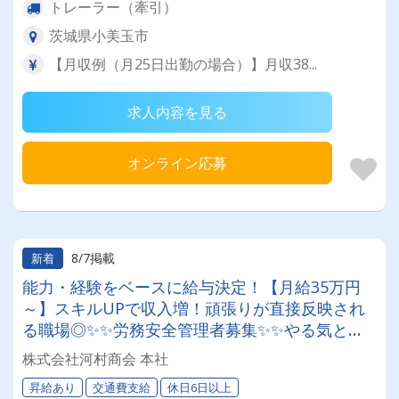
トレーラー（牽引）
茨城県小美玉市
【月収例（月25日出勤の場合）】月収38...
求人内容を見る
オンライン応募
8/7掲載
新着
能力・経験をベースに給与決定！【月給35万円
～】スキルUPで収入増！頑張りが直接反映され
る職場◎✨✨労務安全管理者募集✨✨やる気と頑
張りで上り詰める！昇給・キャリアアップも全て
株式会社河村商会 本社
は拳の中に＿＿＿！！！
昇給あり
交通費支給
休日6日以上