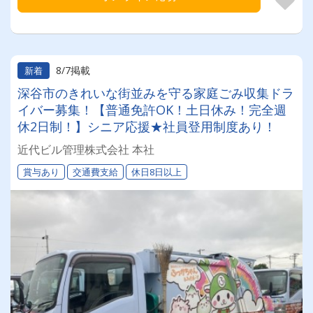
8/7掲載
新着
深谷市のきれいな街並みを守る家庭ごみ収集ドラ
イバー募集！【普通免許OK！土日休み！完全週
休2日制！】シニア応援★社員登用制度あり！
近代ビル管理株式会社 本社
賞与あり
交通費支給
休日8日以上