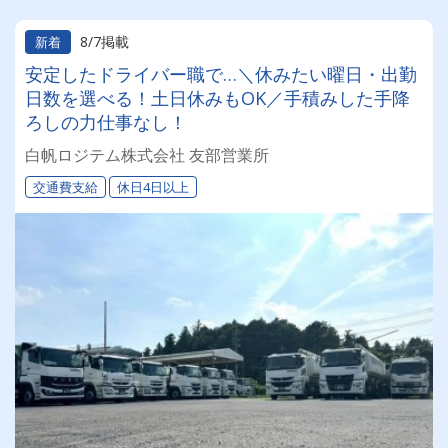
8/7掲載
新着
安定したドライバー職で…＼休みたい曜日・出勤
日数を選べる！土日休みもOK／手積みした手降
ろしの力仕事なし！
白帆ロジテム株式会社 友部営業所
交通費支給
休日4日以上