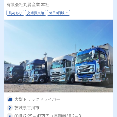
有限会社丸賢産業 本社
賞与あり
交通費支給
休日8日以上
大型トラックドライバー
茨城県古河市
①月収:25～43万円（長距離/月2～3...