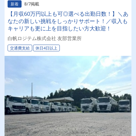
8/7掲載
新着
【月収60万円以上も可◎選べる出勤日数！】＼あ
なたの新しい挑戦をしっかりサポート！／収入も
キャリアも更に上を目指したい方大歓迎！
白帆ロジテム株式会社 友部営業所
交通費支給
休日4日以上