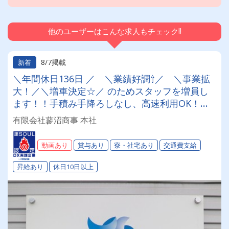
他のユーザーはこんな求人もチェック!!
8/7掲載
新着
＼年間休日136日 ／ ＼業績好調⇧／ ＼事業拡
大！／＼増車決定☆／ のためスタッフを増員し
ます！！手積み手降ろしなし、高速利用OK！充
実の福利厚生！賞与・昇給・退職金もありま
有限会社蓼沼商事 本社
す！！地方の方は社員寮も完備しています♪お気
軽にご応募ください！
動画あり
賞与あり
寮・社宅あり
交通費支給
昇給あり
休日10日以上