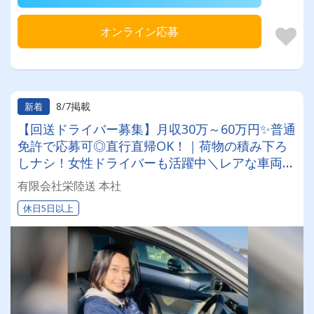
オンライン応募
8/7掲載
新着
【回送ドライバー募集】月収30万～60万円✨普通
免許で応募可◎直行直帰OK！｜荷物の積み下ろ
しナシ！女性ドライバーも活躍中＼レアな車両に
乗れるチャンスも☆彡／
有限会社栄陸送 本社
休日5日以上