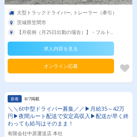
大型トラックドライバー, トレーラー（牽引）
茨城県笠間市
【月収例（月25日出勤の場合）】・フルト...
求人内容を見る
オンライン応募
8/7掲載
新着
＼＼6t中型ドライバー募集／／▶月給35～42万
円▶夜間ルート配送で安定高収入▶配送が早く終
わっても給与はそのまま！
有限会社中原運送店 本社