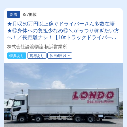
8/7掲載
新着
★月収50万円以上稼ぐドライバーさん多数在籍
★◎身体への負担少なめ◎＼がっつり稼ぎたい方
へ！／長距離ナシ！【10tトラックドライバー】
#無料の保養所あり #賞与年2回 ＼入社祝い金10
株式会社論渡物流 横浜営業所
万円支給／女性ドライバーも活躍中！
特典あり
賞与あり
休日6日以上