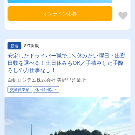
オンライン応募
8/7掲載
新着
安定したドライバー職で…＼休みたい曜日・出勤
日数を選べる！土日休みもOK／手積みした手降
ろしの力仕事なし！
白帆ロジテム株式会社 美野里営業所
交通費支給
休日4日以上