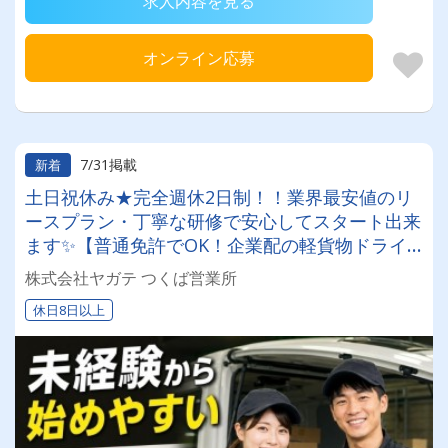
求人内容を見る
オンライン応募
7/31掲載
新着
土日祝休み★完全週休2日制！！業界最安値のリ
ースプラン・丁寧な研修で安心してスタート出来
ます✨【普通免許でOK！企業配の軽貨物ドライ
バー！！】日払い・週払いOK♪しっかり稼いで生
株式会社ヤガテ つくば営業所
活安定♪＼社員登用実績あり◎キャリアアップも
休日8日以上
狙えます！／