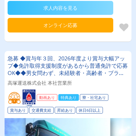
求人内容を見る
オンライン応募
急募 ◆賞与年３回、2026年度より賞与大幅アッ
プ◆免許取得支援制度があるから普通免許で応募
OK◆◆男女問わず、未経験者・高齢者・ブラン
クのある方も大歓迎！！創業６３年 地元密着の
高塚運送株式会社 本社営業所
安定企業 ♪ ２０２４年問題対応済企業
動画あり
特典あり
寮・社宅あり
賞与あり
交通費支給
昇給あり
休日6日以上