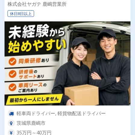
バー！！】日払い・週払いOK♪しっかり稼いで生
株式会社ヤガテ 鹿嶋営業所
活安定♪＼社員登用実績あり◎キャリアアップも
休日8日以上
狙えます！／
軽車両ドライバー, 軽貨物配送ドライバー
茨城県鹿嶋市
35万円～40万円