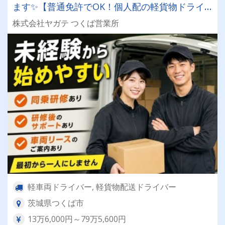
ます✨【普通免許でOK！個人配の軽貨物ドライ
バー！！】日払い・週払いOK♪しっかり稼いで生
株式会社ヤガテ つくば営業所
活安定♪＼社員登用実績あり◎キャリアアップも
狙えます！／
軽車両ドライバー, 軽貨物配送ドライバー
茨城県つくば市
13万6,000円～79万5,600円