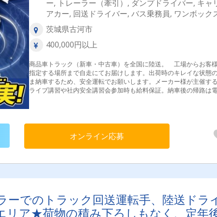
ー, トレーラー（牽引）, ダンプドライバー, キャ
アカー, 回送ドライバー, バス乗務員, ワンボック
茨城県古河市
400,000円以上
商品車トラック（新車・中古車）を全国に陸送。 工場からお客
指定する場所まで自走にてお届けします。出荷時のキレイな状態
ま納車するため、安全運転でお願いします。メーカー様が主催す
ライブ講習や社内安全講習会参加時も給料保証。納車後の帰路は電
バス/新幹線などを使用して旅行気分を味わえます。当社は2018年1
月にISO39001の活動範囲に古河営業所を追加登録しました。今後
通事故撲滅のため、常に改善を意識しつつ取り組んでまいります
後とも倍旧の御愛好を賜りますよう宜しくお願い申し上げます。
オンライン応募
ラーでのトラック回送運転手、陸送ドラ
エリア★荷物の積み下ろしもなく、定年