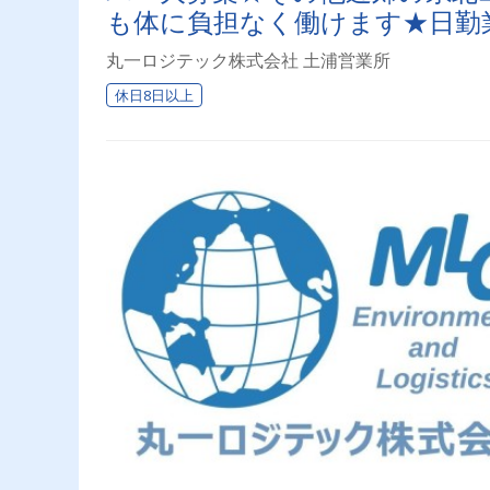
も体に負担なく働けます★日勤
上！プライベート充実♪
丸一ロジテック株式会社 土浦営業所
休日8日以上