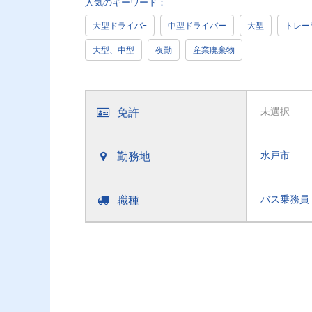
人気のキーワード：
大型ドライバｰ
中型ドライバー
大型
トレー
大型、中型
夜勤
産業廃棄物
免許
未選択
勤務地
水戸市
職種
バス乗務員