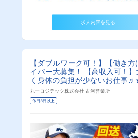
求人内容を見る
【ダブルワーク可！】【働き方
イバー大募集！ 【高収入可！】
く身体の負担が少ないお仕事♬
べます★
丸一ロジテック株式会社 古河営業所
休日8日以上