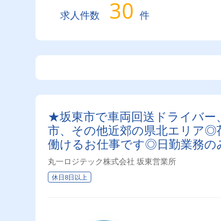
30
求人件数
件
★坂東市で車両回送ドライバー
市、その他近郊の県北エリア◎
働けるお仕事です◎日勤業務の
ライベート充実♪
丸一ロジテック株式会社 坂東営業所
休日8日以上