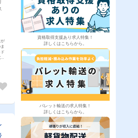
リ
ス
資格取得支援あり求人特集！
様が
詳しくはこちらから。
のま
るド
車/
1
も交
。今
パレット輸送の求人特集！
詳しくはこちらから。
イ
後