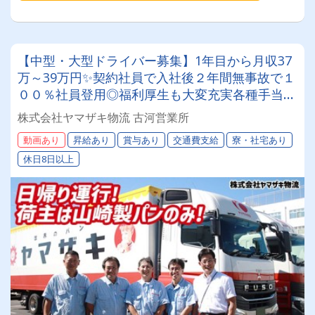
【中型・大型ドライバー募集】1年目から月収37
万～39万円✨契約社員で入社後２年間無事故で１
００％社員登用◎福利厚生も大変充実各種手当が
豊富★年間休日１１３日以上完全取得★＼山崎製
株式会社ヤマザキ物流 古河営業所
パングループで安定勤務しませんか？／
動画あり
昇給あり
賞与あり
交通費支給
寮・社宅あり
休日8日以上