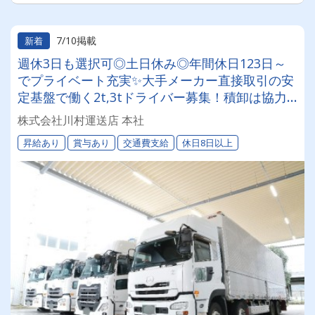
7/10掲載
新着
週休3日も選択可◎土日休み◎年間休日123日～
でプライベート充実✨大手メーカー直接取引の安
定基盤で働く2t,3tドライバー募集！積卸は協力
して行うので体力的な負担少なめ☆将来的にキャ
株式会社川村運送店 本社
リアアップも可能★
昇給あり
賞与あり
交通費支給
休日8日以上