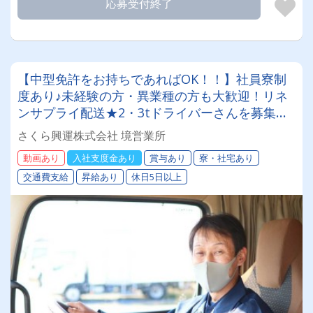
応募受付終了
【中型免許をお持ちであればOK！！】社員寮制
度あり♪未経験の方・異業種の方も大歓迎！リネ
ンサプライ配送★2・3tドライバーさんを募集し
ます！【20代から60代まで活躍中です♪】
さくら興運株式会社 境営業所
動画あり
入社支度金あり
賞与あり
寮・社宅あり
交通費支給
昇給あり
休日5日以上