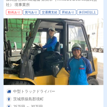
クのある方歓迎 ★月給25万円～30万円 ★3t平
社） 境事業所
車/建材・家具配送のお仕事
動画あり
賞与あり
交通費支給
昇給あり
休日8日以上
中型トラックドライバー
茨城県猿島郡境町
25万円 ～ 30万円