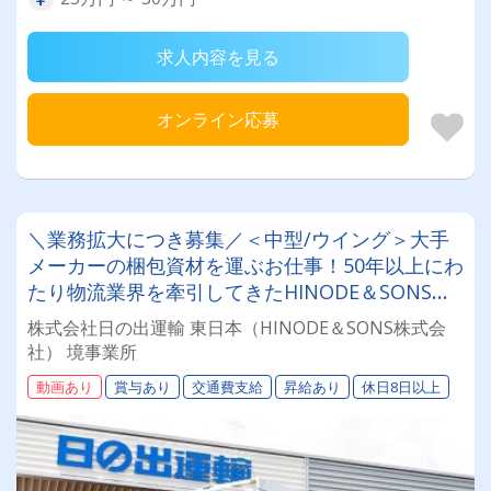
求人内容を見る
オンライン応募
＼業務拡大につき募集／＜中型/ウイング＞大手
メーカーの梱包資材を運ぶお仕事！50年以上にわ
たり物流業界を牽引してきたHINODE＆SONSグ
ループで安定安心を手に入れませんか？★未経験
株式会社日の出運輸 東日本（HINODE＆SONS株式会
歓迎 ★月給30万円～35万円 ★キャリアアップも
社） 境事業所
可
動画あり
賞与あり
交通費支給
昇給あり
休日8日以上