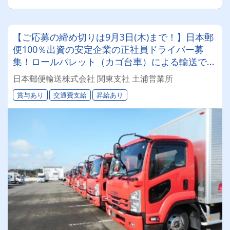
【ご応募の締め切りは9月3日(木)まで！】日本郵
便100％出資の安定企業の正社員ドライバー募
集！ロールパレット（カゴ台車）による輸送で身
体的な負担も少ないため、女性ドライバーも活躍
日本郵便輸送株式会社 関東支社 土浦営業所
中！
賞与あり
交通費支給
昇給あり