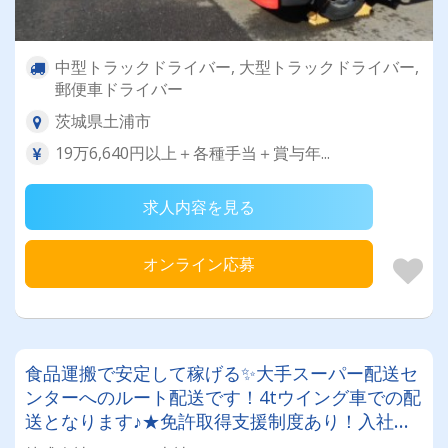
中型トラックドライバー, 大型トラックドライバー,
郵便車ドライバー
茨城県土浦市
19万6,640円以上＋各種手当＋賞与年...
求人内容を見る
オンライン応募
食品運搬で安定して稼げる✨大手スーパー配送セ
ンターへのルート配送です！4tウイング車での配
送となります♪★免許取得支援制度あり！入社１
年目で月給３３万円稼いでる方いました★