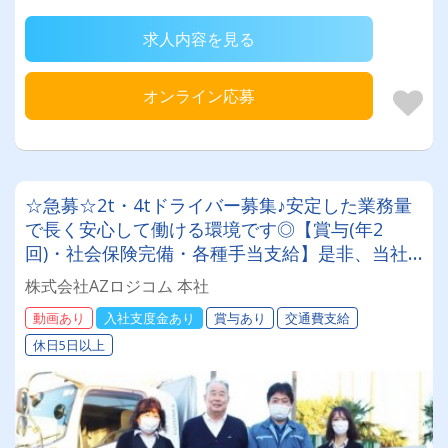
求人内容を見る
オンライン応募
☆急募☆2t・4tドライバー募集♪安定した業務量
で長く安心して働ける環境です◎【賞与(年2
回)・社会保険完備・各種手当支給】是非、当社
で新たなスタートを切りませんか⁉
株式会社AZロジコム 本社
動画あり
入社支度金あり
賞与あり
交通費支給
休日5日以上