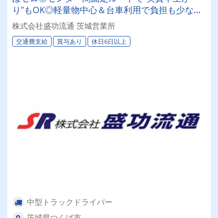
り”もOK◎軽量物中心＆台車利用で負担も少な
く、段取り良く働けます！「茨城営業所」
株式会社盛功流通 茨城営業所
交通費支給
賞与あり
休日6日以上
中型トラックドライバー
茨城県つくば市