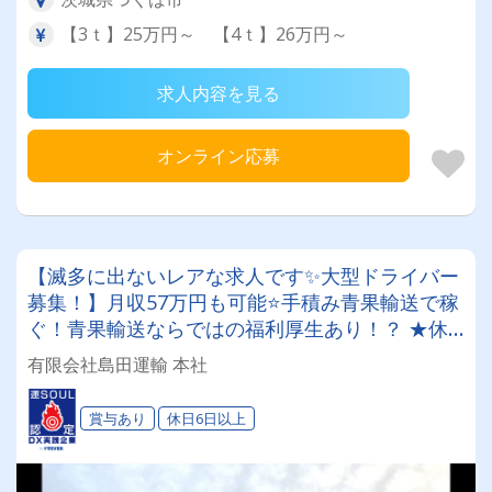
【3ｔ】25万円～ 【4ｔ】26万円～
求人内容を見る
オンライン応募
【滅多に出ないレアな求人です✨大型ドライバー
募集！】月収57万円も可能⭐手積み青果輸送で稼
ぐ！青果輸送ならではの福利厚生あり！？ ★休
日シフト相談可能！柔軟に対応します！★身体を
有限会社島田運輸 本社
動かすのが好きな方！未経験歓迎！
賞与あり
休日6日以上