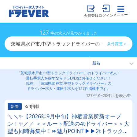
メニュー
会員登録
ログイン
127
件の求人が見つかりました
茨城県水戸市,中型トラックドライバーのドライバー求人
条件変更 >
「茨城県水戸市,中型トラックドライバー」のドライバー求人・
運転手求人を探すならドラEVERにお任せください！
現在、「茨城県水戸市,中型トラックドライバー」の
ドライバー求人・運転手求人を127件掲載中です。
127 件 0~20件目を表示中
8/4掲載
新着
＼＼✨【2026年9月中旬】神栖営業所新オープ
ン！✨／／ ＜＜ルート配送の4tドライバー＞＞大
型も同時募集中！⏩魅力POINT▶▶2tトラックや