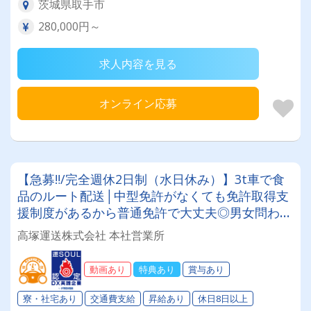
茨城県取手市
280,000円～
求人内容を見る
オンライン応募
【急募‼/完全週休2日制（水日休み）】3t車で食
品のルート配送│中型免許がなくても免許取得支
援制度があるから普通免許で大丈夫◎男女問わ
ず、未経験者・高齢者・ブランクのある方も大歓
高塚運送株式会社 本社営業所
迎！！
動画あり
特典あり
賞与あり
寮・社宅あり
交通費支給
昇給あり
休日8日以上