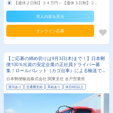
【週休２日制】３４万円～【週休３日制】２...
求人内容を見る
オンライン応募
【ご応募の締め切りは9月3日(木)まで！】日本郵
便100％出資の安定企業の正社員ドライバー募
集！ロールパレット（カゴ台車）による輸送で身
体的な負担も少ないため、女性ドライバーも活躍
日本郵便輸送株式会社 関東支社 水戸営業所
中！
賞与あり
交通費支給
昇給あり
休日8日以上