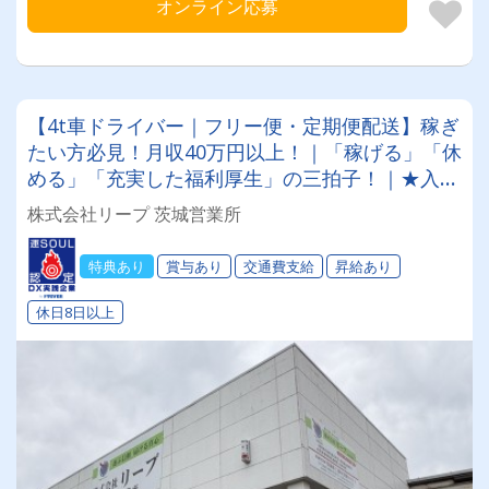
オンライン応募
【4t車ドライバー｜フリー便・定期便配送】稼ぎ
たい方必見！月収40万円以上！｜「稼げる」「休
める」「充実した福利厚生」の三拍子！｜★入店
祝金あり★保養所完備でしっかりリフレッシュ
株式会社リープ 茨城営業所
★資格取得支援制度は全額会社負担！｜キャリア
アップも目指せる！｜あなたのライフスタイルに
特典あり
賞与あり
交通費支給
昇給あり
合わせた働き方が可能です◎
休日8日以上