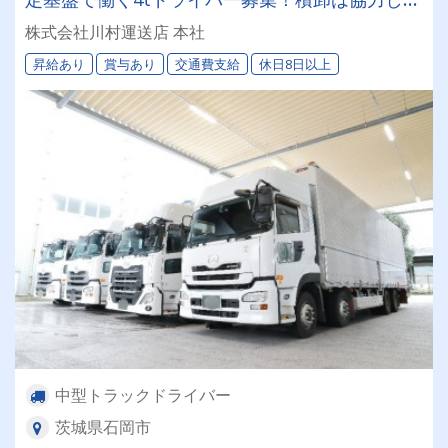
行うので体力的な負担少なめ☆将来的にキャリア
株式会社川村運送店 本社
アップも可能★
昇給あり
賞与あり
交通費支給
休日8日以上
中型トラックドライバー
茨城県石岡市