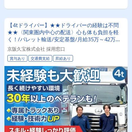
【4tドライバー】★★ドライバーの経験は不問
★★〈関東圏内中心の配送〉心も体も負担を軽
く！/パレット輸送/安定基盤/月給35万～42万円/
賞与年2回
京阪久宝株式会社 採用窓口
賞与あり
交通費支給
昇給あり