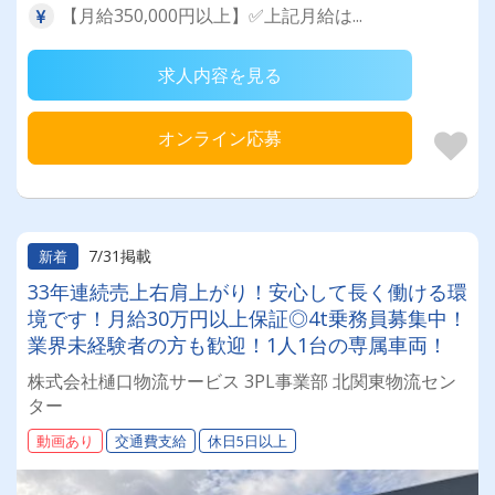
【月給350,000円以上】✅上記月給は...
求人内容を見る
オンライン応募
7/31掲載
新着
33年連続売上右肩上がり！安心して長く働ける環
境です！月給30万円以上保証◎4t乗務員募集中！
業界未経験者の方も歓迎！1人1台の専属車両！
株式会社樋口物流サービス 3PL事業部 北関東物流セン
ター
動画あり
交通費支給
休日5日以上