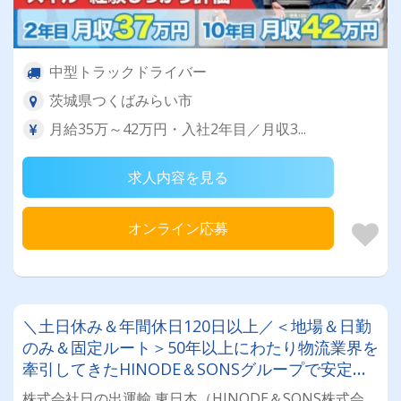
中型トラックドライバー
茨城県つくばみらい市
月給35万～42万円・入社2年目／月収3...
求人内容を見る
オンライン応募
＼土日休み＆年間休日120日以上／＜地場＆日勤
のみ＆固定ルート＞50年以上にわたり物流業界を
牽引してきたHINODE＆SONSグループで安定安
心を手に入れませんか？★経験の浅い方、ブラン
株式会社日の出運輸 東日本（HINODE＆SONS株式会