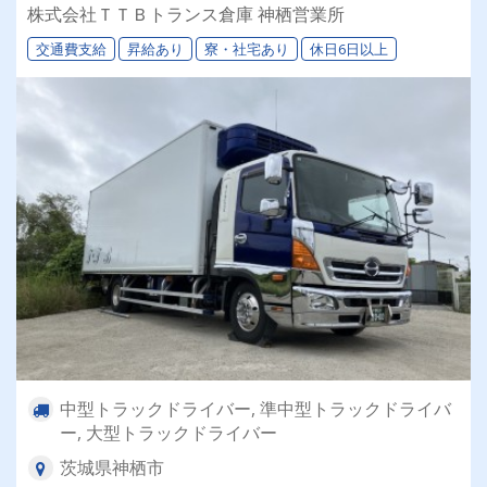
大型トラックなど様々な配送案件あり！ ⏩【選
株式会社ＴＴＢトランス倉庫 神栖営業所
べる働き方】理想の働き方が実現できる！ ⏩物
交通費支給
昇給あり
寮・社宅あり
休日6日以上
流業界初めての方も大歓迎です！
中型トラックドライバー, 準中型トラックドライバ
ー, 大型トラックドライバー
茨城県神栖市