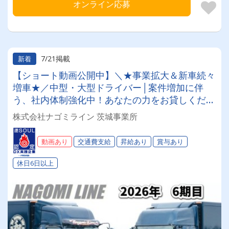
オンライン応募
7/21掲載
新着
【ショート動画公開中】＼★事業拡大＆新車続々
増車★／中型・大型ドライバー│案件増加に伴
う、社内体制強化中！あなたの力をお貸しくださ
い！！＊職場見学随時実施中
株式会社ナゴミライン 茨城事業所
動画あり
交通費支給
昇給あり
賞与あり
休日6日以上