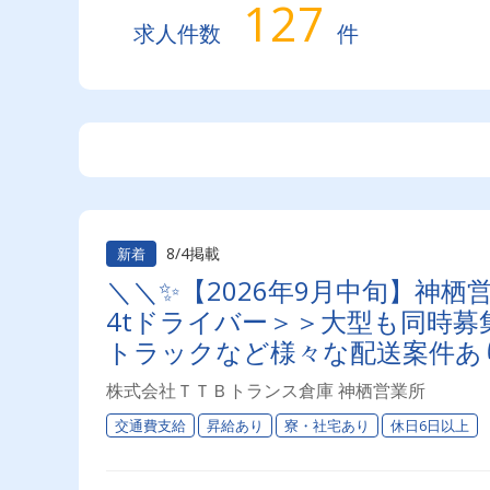
127
求人件数
件
8/4掲載
新着
＼＼✨【2026年9月中旬】神
4tドライバー＞＞大型も同時募集
トラックなど様々な配送案件あ
現できる！ ⏩物流業界初めて
株式会社ＴＴＢトランス倉庫 神栖営業所
交通費支給
昇給あり
寮・社宅あり
休日6日以上