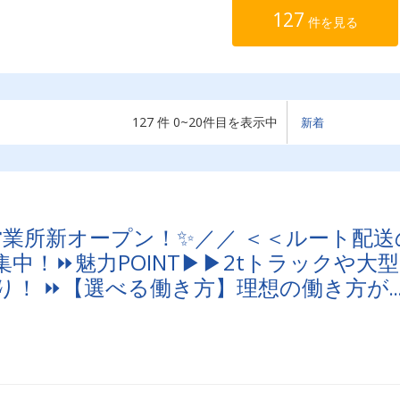
127
件を見る
127 件 0~20件目を表示中
栖営業所新オープン！✨／／ ＜＜ルート配送
中！⏩魅力POINT▶▶2tトラックや大型
り！ ⏩【選べる働き方】理想の働き方が
の方も大歓迎です！