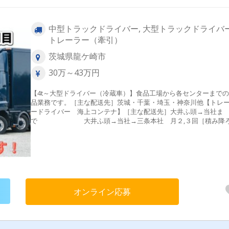
中型トラックドライバー, 大型トラックドライバー
トレーラー（牽引）
茨城県龍ケ崎市
30万～43万円
【4t～大型ドライバー（冷蔵車）】食品工場から各センターまで
品業務です。［主な配送先］茨城・千葉・埼玉・神奈川他【トレ
ードライバー 海上コンテナ】［主な配送先］大井ふ頭→当社ま
で 大井ふ頭→当社→三条本社 月２,３回［積み降
方法］荷積み《パレット積み》/納品方法《※取引先による》【大
ライバー（一般貨物・ドライ）】雑貨・食品・衣料等の配送業務
す。【事務員】時間 応相談雇用形態、アルバイト・正社員両方
ます。
オンライン応募