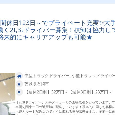
間休日123日～でプライベート充実✨大
く2t,3tドライバー募集！積卸は協力し
将来的にキャリアアップも可能★
中型トラックドライバー, 小型トラックドライバ
茨城県石岡市
【週休2日制】32万円～【週休3日制】23万円～
【2t,3tドライバー】大手メーカーとの直接取引を行っています。
車両で関東一円の近距離に配送しています！基本的に同じお客様
へ運ぶルート配送なのですぐに慣れる事が出来ますよ。午前中に