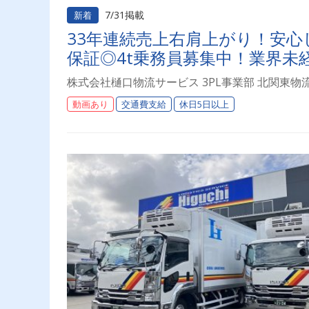
7/31掲載
新着
33年連続売上右肩上がり！安心
保証◎4t乗務員募集中！業界未
株式会社樋口物流サービス 3PL事業部 北関東物
動画あり
交通費支給
休日5日以上