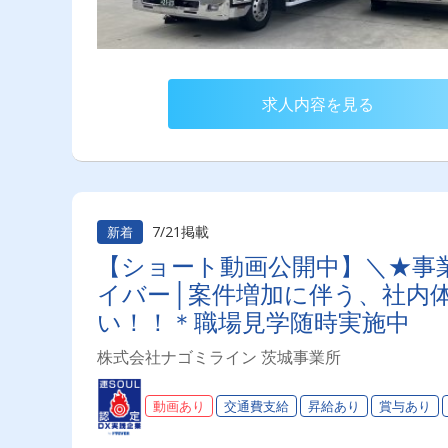
求人内容を見る
7/21掲載
新着
【ショート動画公開中】＼★事
イバー│案件増加に伴う、社内
い！！＊職場見学随時実施中
株式会社ナゴミライン 茨城事業所
動画あり
交通費支給
昇給あり
賞与あり