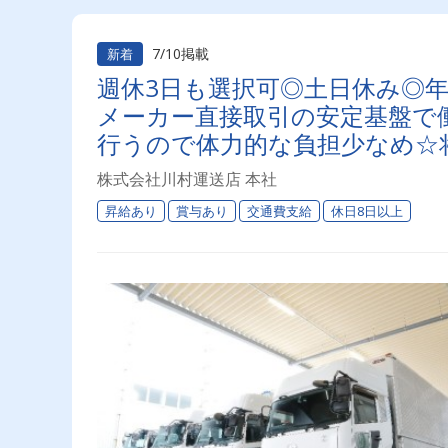
7/10掲載
新着
週休3日も選択可◎土日休み◎年
メーカー直接取引の安定基盤で働
行うので体力的な負担少なめ☆
株式会社川村運送店 本社
昇給あり
賞与あり
交通費支給
休日8日以上