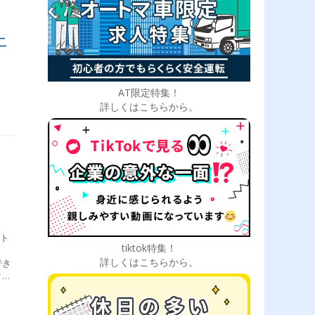
ろし
。体
上
たい
市
まえ
～
社の
AT限定特集！
があ
詳しくはこちらから。
流
よる
事の
熟度
指せ
ット
tiktok特集！
】
詳しくはこちらから。
でき
クア
適で
！
た