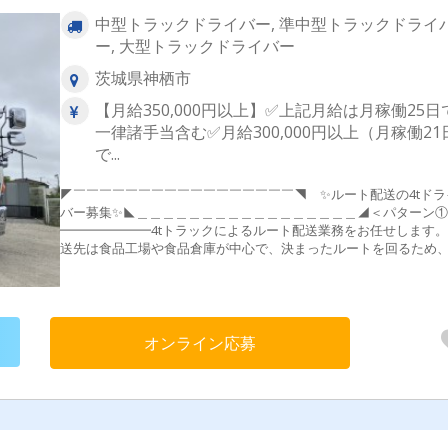
中型トラックドライバー, 準中型トラックドライ
ー, 大型トラックドライバー
茨城県神栖市
【月給350,000円以上】✅上記月給は月稼働25日
一律諸手当含む✅月給300,000円以上（月稼働21
で...
◤￣￣￣￣￣￣￣￣￣￣￣￣￣￣￣￣￣◥ ✨ルート配送の4tドラ
バー募集✨◣＿＿＿＿＿＿＿＿＿＿＿＿＿＿＿＿＿◢＜パターン①
━━━━━━━4tトラックによるルート配送業務をお任せします
送先は食品工場や食品倉庫が中心で、決まったルートを回るため
度覚えてしまえばスムーズに業務を進められます。 荷物はラップ
定されたパレット商品がメイン。配送先ごとに仕分けを行い、納
は台車を使用して荷降ろしを行います。取り扱うのは1日8～10パ
ト程度なので、無理なく作業を進められる環境です。【配送圏内
いて】 車庫より出発！3つのコースがございます。【茨城：岩瀬コ
オンライン応募
ス】21：00～5：00 【埼玉：戸田コース】15：00～23：00 【埼
山コース】18：00～3：10 ✅コースは応相談 ✅1つのコースにつき
所程度の配送✅高速使用OK！
▲o*▽o*△o▼*▲o*▽o*△o▼o*▽o*△o▼＜パターン②＞
━━━━━━━4tトラックでドラッグストア各店舗へのルート配
担当していただきます。配送先は決まっているため、道順や作業