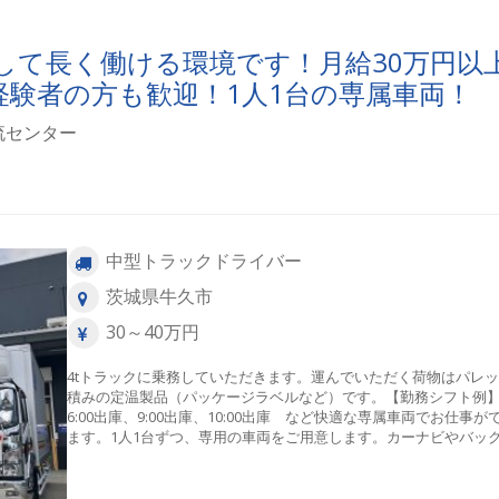
を覚えやすく、未経験の方も始めやすい仕事です。 荷物の積み降
はゲート車を使用して行うため、手積み・手降ろしはありません
して長く働ける環境です！月給30万円以
への負担を抑えながら働けるので、長くドライバーとして活躍し
方にもおすすめです。【配送圏内について】車庫より千葉県印西
経験者の方も歓迎！1人1台の専属車両！
（倉庫）出発！2～3コースあります。ルート配送なので覚えてし
ばラクラク♪ 物流倉庫→ドラックストア4～5店舗（1日走行約150
流センター
230キロ程度） ▲o*▽o*△o▼*▲o*▽o*△o▼o*▽o*△o▼＜当
車庫について＞【神栖市：新営業所】【旭市】【白井市】に車庫
ります。 （基本的にはご自宅→車庫→配送→車庫→ご自宅という
れ） ＜未経験の方も安心の研修制度＞入社後は先輩ドライバーに
同乗研修を実施します。期間は1～2週間程度を予定しており、仕
流れや配送ルート、荷扱いの方法などを丁寧にお教えします。習
中型トラックドライバー
に応じて期間の短縮・延長も可能なので、安心して独り立ちを目
ます。
茨城県牛久市
30～40万円
4tトラックに乗務していただきます。運んでいただく荷物はパレ
積みの定温製品（パッケージラベルなど）です。【勤務シフト例
6:00出庫、9:00出庫、10:00出庫 など快適な専属車両でお仕事が
ます。1人1台ずつ、専用の車両をご用意します。カーナビやバッ
イモニター、ドライブレコーダーなどが完備されているので、快
安全にお仕事ができます。希望があればキャリアチェンジも可能
「小型車両での配送がしたい」「さらに収入が上がる働き方がし