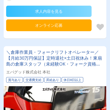
求人内容を見る
オンライン応募
＼倉庫作業員・フォークリフトオペレーター／
【月給30万円保証】定時退社×土日祝休み！東扇
島の倉庫スタッフ（未経験OK・フォーク資格取
得支援あり）｜川崎区
エバグッド株式会社 本社
賞与あり
交通費支給
昇給あり
休日8日以上