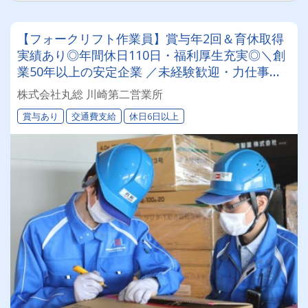
【フォークリフト作業員】賞与年2回＆育休取得
実績あり◎年間休日110日・福利厚生充実◎＼創
業50年以上の安定企業 ／未経験歓迎・力仕事な
しの倉庫内入出荷作業！
株式会社丸総 川崎第二営業所
賞与あり
交通費支給
休日6日以上