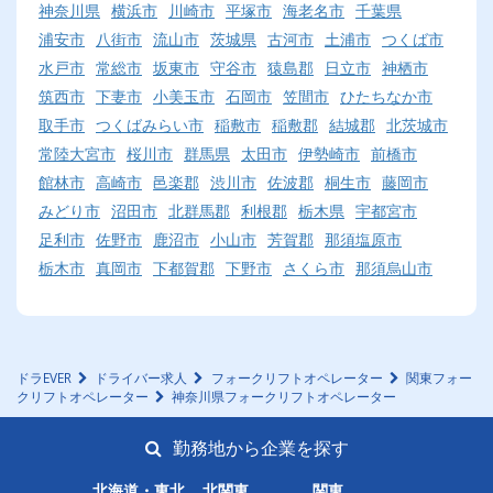
神奈川県
横浜市
川崎市
平塚市
海老名市
千葉県
浦安市
八街市
流山市
茨城県
古河市
土浦市
つくば市
水戸市
常総市
坂東市
守谷市
猿島郡
日立市
神栖市
筑西市
下妻市
小美玉市
石岡市
笠間市
ひたちなか市
取手市
つくばみらい市
稲敷市
稲敷郡
結城郡
北茨城市
常陸大宮市
桜川市
群馬県
太田市
伊勢崎市
前橋市
館林市
高崎市
邑楽郡
渋川市
佐波郡
桐生市
藤岡市
みどり市
沼田市
北群馬郡
利根郡
栃木県
宇都宮市
足利市
佐野市
鹿沼市
小山市
芳賀郡
那須塩原市
栃木市
真岡市
下都賀郡
下野市
さくら市
那須烏山市
ドラEVER
ドライバー求人
フォークリフトオペレーター
関東フォー
クリフトオペレーター
神奈川県フォークリフトオペレーター
勤務地から企業を探す
北海道・東北
北関東
関東