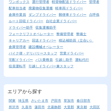
ワンボックス
運行管理者
軽貨物配送ドライバー
管理者
配車担当者
廃棄物収集運搬
軽車両ドライバー
倉庫作業員
ダンプドライバー
郵便車ドライバー
点呼係
ルート回収ドライバー
自社企業ドライバー
ドライバー助手
収集運搬助手
フォークリフトオペレーター
整備管理者
整備士
キャリアカー
回送ドライバー
積込補助員（立合い）
倉庫管理者
建設機械オペレーター
バイク便・デリバリースタッフ
営業ドライバー
宅配ドライバー
バス乗務員
引越し助手
運転代行
役員運転手
引越しドライバー兼スタッフ
エリアから探す
関東
埼玉県
さいたま市
戸田市
草加市
春日部市
所沢市
久喜市
蓮田市
北葛飾郡
大里郡
東京都
大田区