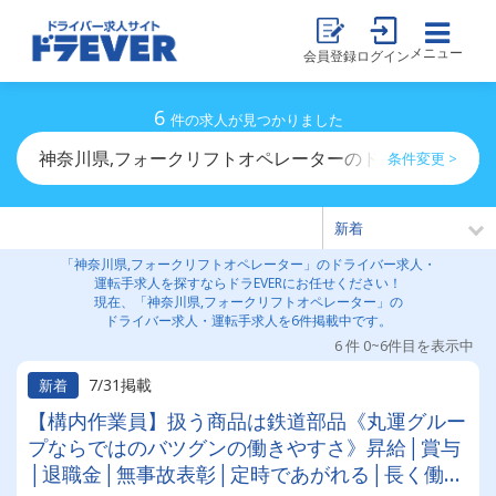
メニュー
会員登録
ログイン
6
件の求人が見つかりました
神奈川県,フォークリフトオペレーターのドライバー求人
条件変更 >
「神奈川県,フォークリフトオペレーター」のドライバー求人・
運転手求人を探すならドラEVERにお任せください！
現在、「神奈川県,フォークリフトオペレーター」の
ドライバー求人・運転手求人を6件掲載中です。
6 件 0~6件目を表示中
7/31掲載
新着
【構内作業員】扱う商品は鉄道部品《丸運グルー
プならではのバツグンの働きやすさ》昇給│賞与
│退職金│無事故表彰│定時であがれる│長く働け