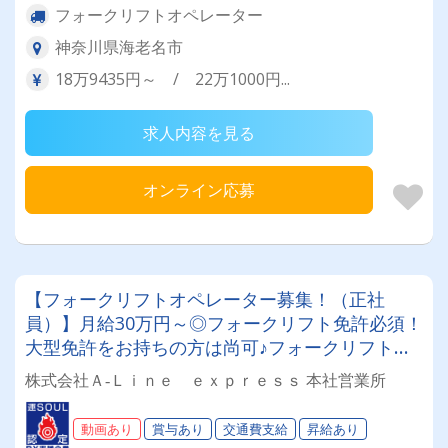
フォークリフトオペレーター
神奈川県海老名市
18万9435円～ / 22万1000円...
求人内容を見る
オンライン応募
【フォークリフトオペレーター募集！（正社
員）】月給30万円～◎フォークリフト免許必須！
大型免許をお持ちの方は尚可♪フォークリフトに
よる青果の仕分け作業、たまにトラックでの配送
株式会社Ａ‐Ｌｉｎｅ ｅｘｐｒｅｓｓ 本社営業所
あり！◆年間休日105日◆完全週休2日制◆夜間
勤務/①21時～23時以降②18時～の出勤になりま
動画あり
賞与あり
交通費支給
昇給あり
す。