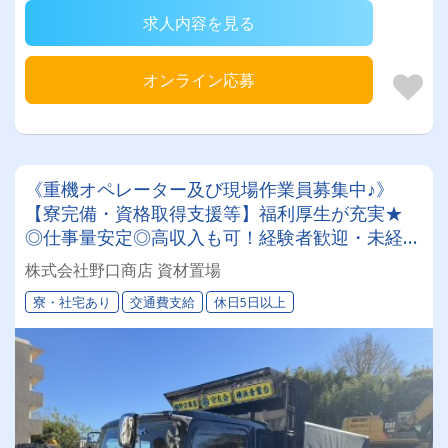
求人内容を見る
オンライン応募
《重機オペレーター及び現場作業員募集中♪》
【寮完備・資格取得支援等】福利厚生が充実★
◎仕事量安定◎高収入も可！経験者歓迎・未経験
者もOK◎髪型・髪色自由、ヒゲ・ピアスOK！自
株式会社野口商店 資材置場
分らしいスタイルで働けます
寮・社宅あり
交通費支給
休日5日以上