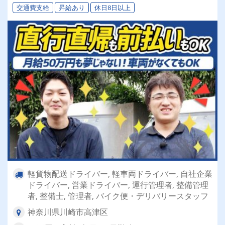
交通費支給
昇給あり
休日8日以上
軽貨物配送ドライバー, 軽車両ドライバー, 自社企業
ドライバー, 営業ドライバー, 運行管理者, 整備管理
者, 整備士, 管理者, バイク便・デリバリースタッフ
神奈川県川崎市高津区