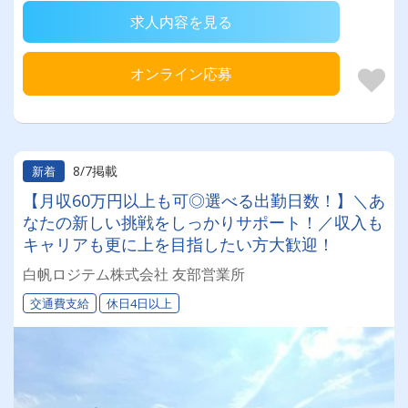
求人内容を見る
オンライン応募
8/7掲載
新着
【月収60万円以上も可◎選べる出勤日数！】＼あ
なたの新しい挑戦をしっかりサポート！／収入も
キャリアも更に上を目指したい方大歓迎！
白帆ロジテム株式会社 友部営業所
交通費支給
休日4日以上