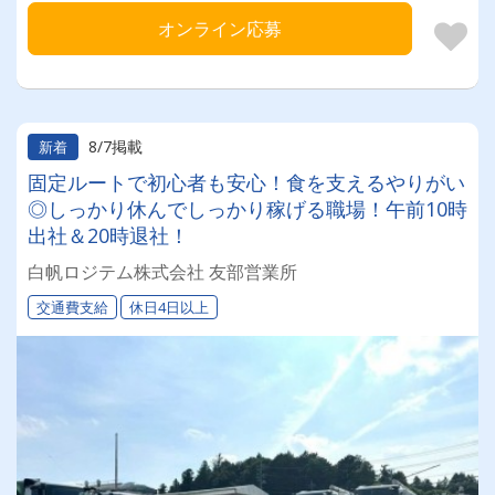
オンライン応募
8/7掲載
新着
固定ルートで初心者も安心！食を支えるやりがい
◎しっかり休んでしっかり稼げる職場！午前10時
出社＆20時退社！
白帆ロジテム株式会社 友部営業所
交通費支給
休日4日以上