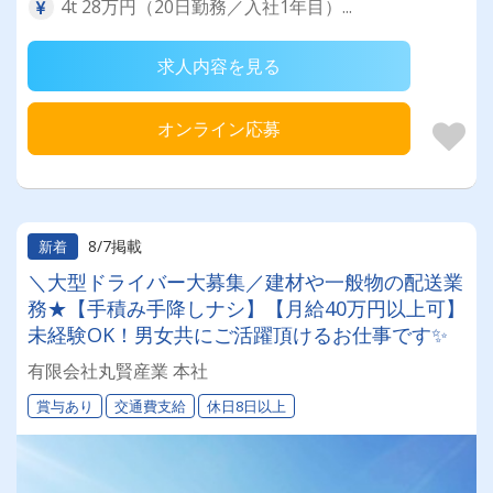
4t 28万円（20日勤務／入社1年目）...
求人内容を見る
オンライン応募
8/7掲載
新着
＼大型ドライバー大募集／建材や一般物の配送業
務★【手積み手降しナシ】【月給40万円以上可】
未経験OK！男女共にご活躍頂けるお仕事です✨
有限会社丸賢産業 本社
賞与あり
交通費支給
休日8日以上