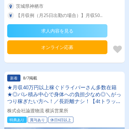
茨城県神栖市
【月収例（月25日出勤の場合）】月収50...
求人内容を見る
オンライン応募
8/7掲載
新着
★月収40万円以上稼ぐドライバーさん多数在籍
★◎パレ積み中心で身体への負担少なめ◎＼がっ
つり稼ぎたい方へ！／長距離ナシ！【4tトラック
ドライバー】無料の保養所あり #賞与年2回 ＼入
株式会社論渡物流 横浜営業所
社祝い金10万円支給／女性ドライバーも活躍中！
特典あり
賞与あり
休日6日以上