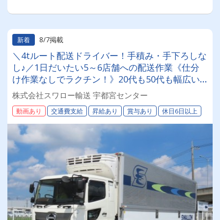
8/7掲載
新着
＼4tルート配送ドライバー！手積み・手下ろしな
し♪／1日だいたい5～6店舗への配送作業《仕分
け作業なしでラクチン！》20代も50代も幅広い
年齢層が活躍中♪学歴不問！
株式会社スワロー輸送 宇都宮センター
動画あり
交通費支給
昇給あり
賞与あり
休日6日以上