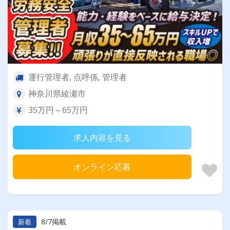
運行管理者, 点呼係, 管理者
神奈川県綾瀬市
35万円～65万円
求人内容を見る
オンライン応募
8/7掲載
新着