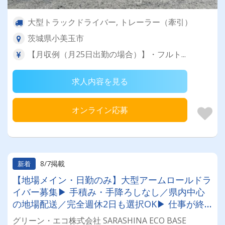
大型トラックドライバー, トレーラー（牽引）
茨城県小美玉市
【月収例（月25日出勤の場合）】・フルト...
求人内容を見る
オンライン応募
8/7掲載
新着
【地場メイン・日勤のみ】大型アームロールドラ
イバー募集▶ 手積み・手降ろしなし／県内中心
の地場配送／完全週休2日も選択OK▶ 仕事が終
われば早上がりOK／賞与年2回＋決算賞与6期連
グリーン・エコ株式会社 SARASHINA ECO BASE