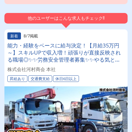
他のユーザーはこんな求人もチェック!!
8/7掲載
新着
能力・経験をベースに給与決定！【月給35万円
～】スキルUPで収入増！頑張りが直接反映され
る職場◎✨✨労務安全管理者募集✨✨やる気と頑
張りで上り詰める！昇給・キャリアアップも全て
株式会社河村商会 本社
は拳の中に＿＿＿！！！
昇給あり
交通費支給
休日6日以上