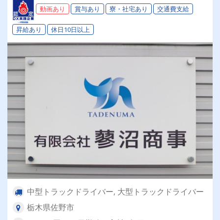
軽にご応募ください！
動画あり
賞与あり
寮・社宅あり
交通費支給
昇給あり
休日10日以上
中型トラックドライバー, 大型トラックドライバー
栃木県佐野市