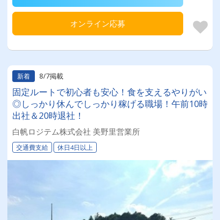
オンライン応募
8/7掲載
新着
固定ルートで初心者も安心！食を支えるやりがい
◎しっかり休んでしっかり稼げる職場！午前10時
出社＆20時退社！
白帆ロジテム株式会社 美野里営業所
交通費支給
休日4日以上