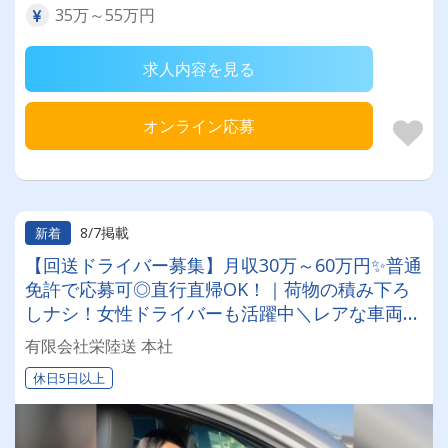
35万～55万円
求人内容を見る
オンライン応募
8/7掲載
新着
【回送ドライバー募集】月収30万～60万円✨普通
免許で応募可◎直行直帰OK！｜荷物の積み下ろ
しナシ！女性ドライバーも活躍中＼レアな車両に
乗れるチャンスも☆彡／
有限会社栄陸送 本社
休日5日以上