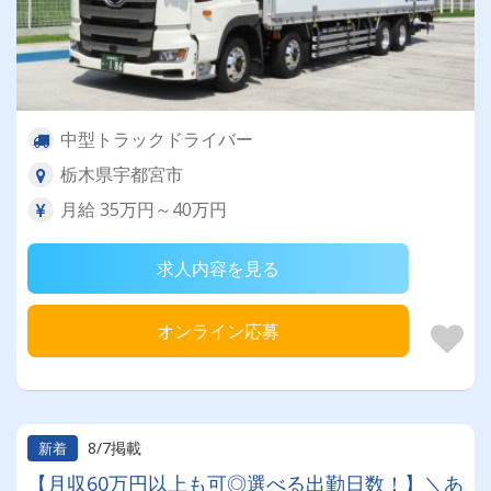
中型トラックドライバー
栃木県宇都宮市
月給 35万円～40万円
求人内容を見る
オンライン応募
8/7掲載
新着
【月収60万円以上も可◎選べる出勤日数！】＼あ