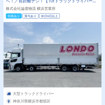
へ！／長距離ナシ！【10tトラックドライバー】
#無料の保養所あり #賞与年2回 ＼入社祝い金10
株式会社論渡物流 横浜営業所
万円支給／女性ドライバーも活躍中！
特典あり
賞与あり
休日6日以上
大型トラックドライバー
神奈川県横浜市都筑区