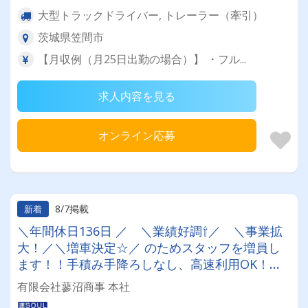
大型トラックドライバー, トレーラー（牽引）
茨城県笠間市
【月収例（月25日出勤の場合）】 ・フル...
求人内容を見る
オンライン応募
8/7掲載
新着
＼年間休日136日 ／ ＼業績好調⇧／ ＼事業拡
大！／＼増車決定☆／ のためスタッフを増員し
ます！！手積み手降ろしなし、高速利用OK！充
実の福利厚生！賞与・昇給・退職金もありま
有限会社蓼沼商事 本社
す！！地方の方は社員寮も完備しています♪お気