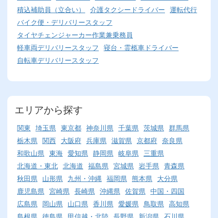
積込補助員（立合い）
介護タクシードライバー
運転代行
バイク便・デリバリースタッフ
タイヤチェンジャーカー作業兼乗務員
軽車両デリバリースタッフ
寝台・霊柩車ドライバー
自転車デリバリースタッフ
エリアから探す
関東
埼玉県
東京都
神奈川県
千葉県
茨城県
群馬県
栃木県
関西
大阪府
兵庫県
滋賀県
京都府
奈良県
和歌山県
東海
愛知県
静岡県
岐阜県
三重県
北海道・東北
北海道
福島県
宮城県
岩手県
青森県
秋田県
山形県
九州・沖縄
福岡県
熊本県
大分県
鹿児島県
宮崎県
長崎県
沖縄県
佐賀県
中国・四国
広島県
岡山県
山口県
香川県
愛媛県
鳥取県
高知県
島根県
徳島県
甲信越・北陸
長野県
新潟県
石川県