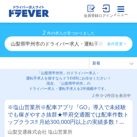
メニュー
会員登録
ログイン
2
件の求人が見つかりました
山梨県甲州市のドライバー求人・運転手求人一覧
条件変更 >
「山梨県甲州市」のドライバー求人・
運転手求人を探すならドラEVERにお任せください！
現在、「山梨県甲州市」の
ドライバー求人・運転手求人を2件掲載中です。
2 件 0~2件目を表示中
※塩山営業所※配車アプリ『GO』導入で未経験
でも稼ぎやすさ抜群★甲府交通圏では配車件数ト
ップクラス!! 月給300,000円以上の実績多数！タ
クシードライバー挑戦してみませんか？
山梨交通株式会社 塩山営業所