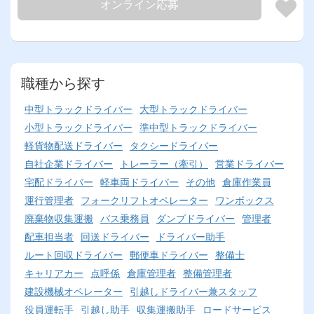
オンライン応募
職種から探す
中型トラックドライバー
大型トラックドライバー
小型トラックドライバー
準中型トラックドライバー
軽貨物配送ドライバー
タクシードライバー
自社企業ドライバー
トレーラー（牽引）
営業ドライバー
宅配ドライバー
軽車両ドライバー
その他
倉庫作業員
運行管理者
フォークリフトオペレーター
ワンボックス
廃棄物収集運搬
バス乗務員
ダンプドライバー
管理者
配車担当者
回送ドライバー
ドライバー助手
ルート回収ドライバー
郵便車ドライバー
整備士
キャリアカー
点呼係
倉庫管理者
整備管理者
建設機械オペレーター
引越しドライバー兼スタッフ
役員運転手
引越し助手
収集運搬助手
ロードサービス