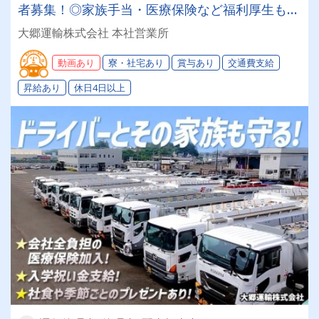
者募集！◎家族手当・医療保険など福利厚生も充
実！
大郷運輸株式会社 本社営業所
動画あり
寮・社宅あり
賞与あり
交通費支給
昇給あり
休日4日以上