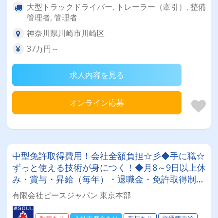
大型トラックドライバー, トレーラー（牽引）, 整備
管理者, 管理者
神奈川県川崎市川崎区
37万円～
求人内容を見る
オンライン応募
中型免許取得費用！会社全額負担☆彡◆手に職☆
ずっと使える技術が身につく！◆月8～9日以上休
み・賞与・昇給（毎年）・退職金・免許取得制度
や各種豊富な手当も充実♪月収30万～45万円♪未
有限会社ピースジャパン 東京本部
経験スタートOK！！！