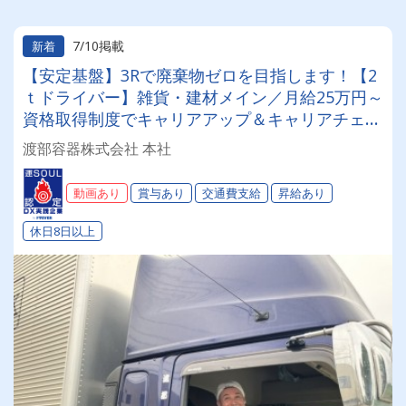
7/10掲載
新着
【安定基盤】3Rで廃棄物ゼロを目指します！【2
ｔドライバー】雑貨・建材メイン／月給25万円～
資格取得制度でキャリアアップ＆キャリアチェン
ジ可能◎★土日休み★年間休日114日★大型連休
渡部容器株式会社 本社
あり★＃賞与＃昇給＃1日体験OK
動画あり
賞与あり
交通費支給
昇給あり
休日8日以上