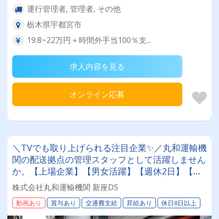
運行管理者, 管理者, その他
栃木県宇都宮市
19.8~22万円＋時間外手当100％支...
求人内容を見る
オンライン応募
＼TVでも取り上げられる注目企業✨／丸和運輸機
関の配送拠点の管理スタッフとして活躍しません
か。【上場企業】【男女活躍】【週休2日】【待
遇面充実】安定した環境＆収入をお約束《賞与年
株式会社丸和運輸機関 新座DS
2回》《退職金あり》《平均月収25万円》
動画あり
賞与あり
交通費支給
昇給あり
休日8日以上