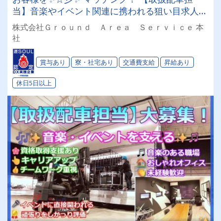
当】音楽やイベント関連に携われる狙い目求人！
＃賞与あり＃昇給あり＃高収入＃きれいなオフィ
株式会社Ｇｒｏｕｎｄ Ａｒｅａ Ｓｅｒｖｉｃｅ 本
ス＃社宅検討可
社
賞与あり
寮・社宅あり
交通費支給
昇給あり
休日5日以上