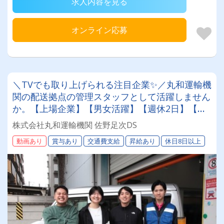
求人内容を見る
オンライン応募
＼TVでも取り上げられる注目企業✨／丸和運輸機
関の配送拠点の管理スタッフとして活躍しません
か。【上場企業】【男女活躍】【週休2日】【待
遇面充実】安定した環境＆収入をお約束《賞与年
株式会社丸和運輸機関 佐野足次DS
2回》《退職金あり》《平均月収25万円》
動画あり
賞与あり
交通費支給
昇給あり
休日8日以上