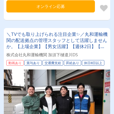
オンライン応募
＼TVでも取り上げられる注目企業✨／丸和運輸機
関の配送拠点の管理スタッフとして活躍しません
か。【上場企業】【男女活躍】【週休2日】【待
遇面充実】安定した環境＆収入をお約束《賞与年
株式会社丸和運輸機関 加須下樋遣川DS
2回》《退職金あり》《平均月収25万円》
動画あり
賞与あり
交通費支給
昇給あり
休日8日以上