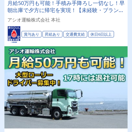
月給50万円も可能！手積み手降ろし一切なし！早
朝出庫で夕方に帰宅を実現！【未経験・ブランク
歓迎/ 危険物乙4不要！※トレーラーは除く】
アシオ運輸株式会社 本社
賞与あり
昇給あり
交通費支給
休日6日以上