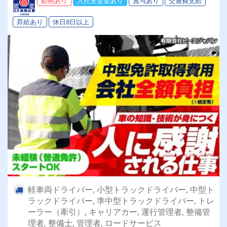
動画あり
入社支度金あり
賞与あり
交通費支給
昇給あり
休日8日以上
軽車両ドライバー, 小型トラックドライバー, 中型ト
ラックドライバー, 準中型トラックドライバー, トレ
ーラー（牽引）, キャリアカー, 運行管理者, 整備管
理者, 整備士, 管理者, ロードサービス