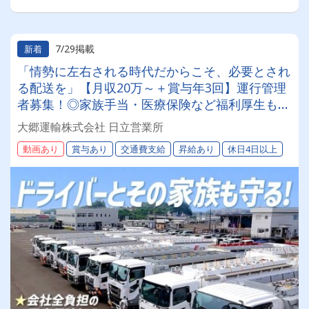
7/29掲載
新着
「情勢に左右される時代だからこそ、必要とされ
る配送を」【月収20万～＋賞与年3回】運行管理
者募集！◎家族手当・医療保険など福利厚生も充
実！
大郷運輸株式会社 日立営業所
動画あり
賞与あり
交通費支給
昇給あり
休日4日以上