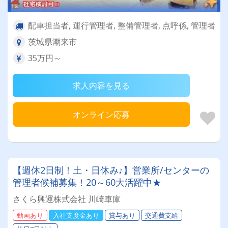
配車担当者, 運行管理者, 整備管理者, 点呼係, 管理者
茨城県潮来市
35万円～
求人内容を見る
オンライン応募
【週休2日制！土・日休み♪】営業所/センターの
管理者候補募集！20～60大活躍中★
さくら興運株式会社 川崎車庫
動画あり
入社支度金あり
賞与あり
交通費支給