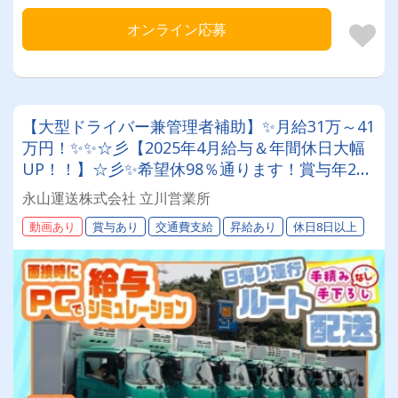
オンライン応募
【大型ドライバー兼管理者補助】✨月給31万～41
万円！✨✨☆彡【2025年4月給与＆年間休日大幅
UP！！】☆彡✨希望休98％通ります！賞与年2回
＋決算賞与あり◎大手スーパーのお仕事で業績安
永山運送株式会社 立川営業所
定★
動画あり
賞与あり
交通費支給
昇給あり
休日8日以上