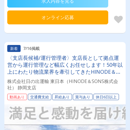
求人内容を見る
オンライン応募
7/16掲載
新着
〈支店長候補/運行管理者〉支店長として拠点運
営から運行管理など幅広くお任せします！50年以
上にわたり物流業界を牽引してきたHINODE＆
SONSグループで安定安心を手に入れませんか？
株式会社日の出運輸 東日本（HINODE＆SONS株式会
★月給30～40万円★年間休日110日★未経験OK
社） 静岡支店
動画あり
交通費支給
昇給あり
賞与あり
休日6日以上