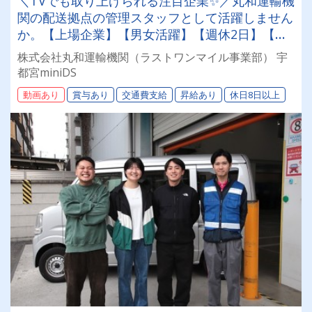
＼TVでも取り上げられる注目企業✨／丸和運輸機
関の配送拠点の管理スタッフとして活躍しません
か。【上場企業】【男女活躍】【週休2日】【待
遇面充実】安定した環境＆収入をお約束《賞与年
株式会社丸和運輸機関（ラストワンマイル事業部） 宇
2回》《退職金あり》《平均月収25万円》
都宮miniDS
動画あり
賞与あり
交通費支給
昇給あり
休日8日以上