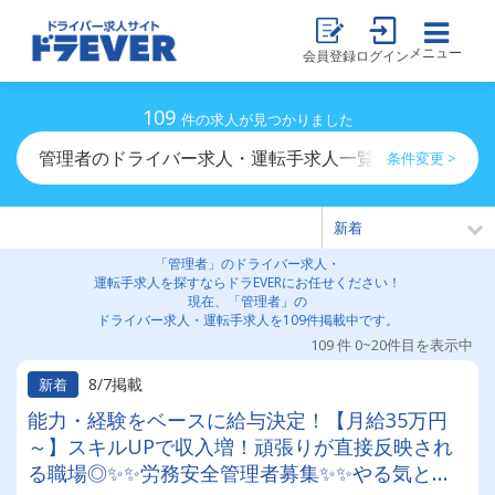
メニュー
会員登録
ログイン
109
件の求人が見つかりました
管理者のドライバー求人・運転手求人一覧
条件変更 >
「管理者」のドライバー求人・
運転手求人を探すならドラEVERにお任せください！
現在、「管理者」の
ドライバー求人・運転手求人を109件掲載中です。
109 件 0~20件目を表示中
8/7掲載
新着
能力・経験をベースに給与決定！【月給35万円
～】スキルUPで収入増！頑張りが直接反映され
る職場◎✨✨労務安全管理者募集✨✨やる気と頑