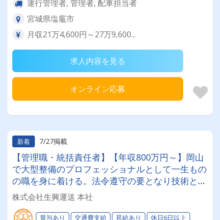
運行管理者, 管理者, 配車担当者
宮城県塩竈市
月収21万4,600円～27万9,600...
求人内容を見る
オンライン応募
7/27掲載
新着
【管理職・統括責任者】【年収800万円～】岡山
で大型整備のプロフェッショナルとして一生もの
の職を身に着ける。法令遵守の要となり技術とチ
ームを支える工場長募集【自社車両整備メイン・
株式会社生興運送 本社
夜勤なし】だからこそ、マネジメント業務に専念
できる安定した環境です。
賞与あり
交通費支給
昇給あり
休日6日以上