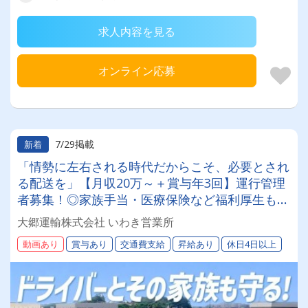
求人内容を見る
オンライン応募
7/29掲載
新着
「情勢に左右される時代だからこそ、必要とされ
る配送を」【月収20万～＋賞与年3回】運行管理
者募集！◎家族手当・医療保険など福利厚生も充
実！
大郷運輸株式会社 いわき営業所
動画あり
賞与あり
交通費支給
昇給あり
休日4日以上