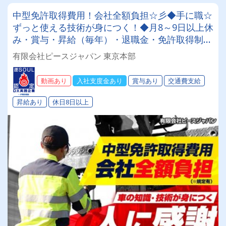
中型免許取得費用！会社全額負担☆彡◆手に職☆
ずっと使える技術が身につく！◆月8～9日以上休
み・賞与・昇給（毎年）・退職金・免許取得制度
や各種豊富な手当も充実♪月収30万～45万円♪未
有限会社ピースジャパン 東京本部
経験スタートOK！！！
動画あり
入社支度金あり
賞与あり
交通費支給
昇給あり
休日8日以上