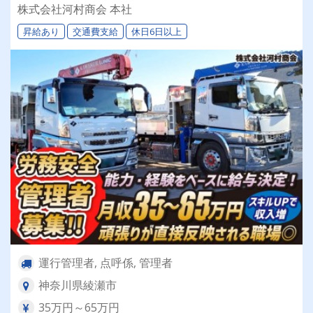
張りで上り詰める！昇給・キャリアアップも全て
株式会社河村商会 本社
は拳の中に＿＿＿！！！
昇給あり
交通費支給
休日6日以上
運行管理者, 点呼係, 管理者
神奈川県綾瀬市
35万円～65万円