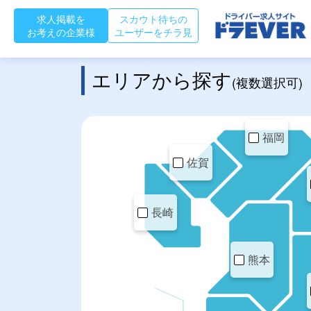
求人掲載を
スカウト待ちの
お考えの企業様
ユーザーをチラ見
エリアから探す
(複数選択可)
福岡
佐賀
長崎
熊本