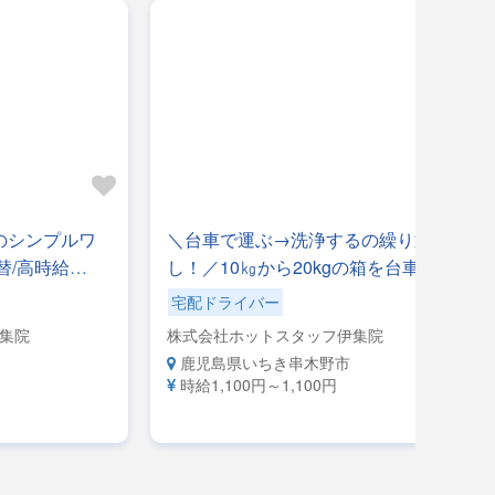
のシンプルワ
＼台車で運ぶ→洗浄するの繰り返
替/高時給
し！／10㎏から20kgの箱を台車に乗
スタッフ★
せて移動＆使用した台車を高圧洗浄
宅配ドライバー
機でピカピカに♪
集院
株式会社ホットスタッフ伊集院
鹿児島県いちき串木野市
時給1,100円～1,100円