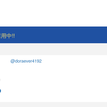
用中!!
@doraever4192
作