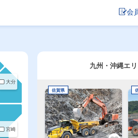
2026/8/06更新！ 求人数21409件
会
九州・沖縄エ
大分
佐賀県
宮崎