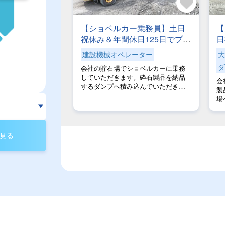
【ショベルカー乗務員】土日
【
祝休み＆年間休日125日でプラ
日
イベートも充実！社内敷地内
ラ
建設機械オペレーター
大
のみで1日完結！一般道の運転
で
ダ
会社の貯石場でショベルカーに乗務
や移動のストレスゼロ！【自
ル
していただきます。砕石製品を納品
会
社専属便】安心して長く活躍
社
するダンプへ積み込んでいただきま
製
できる環境です
で
す。積込はタイヤショベルを使用す
場
るため、手作業による身体への負担
日
はありません！＜1日のスケジュール
積
例＞07:45 ～ 出勤・車両点検08:00 ～
す
製品積込12:00 ～ お昼休憩13:00 ～
見る
～
製品積込16:45 ～ 積込作業終了・車
は
両点検・業務終了
～
込
お
え
（
1
（
い