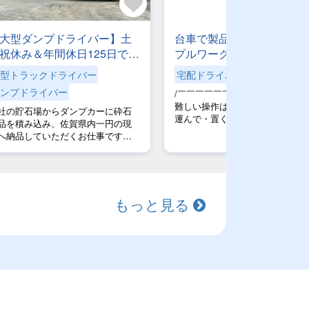
大型ダンプドライバー】土
台車で製品を運ぶだけのシ
祝休み＆年間休日125日でプ
プルワーク！《未経験OK/
イベートも充実！【手作業
替/高時給1,600円》工場内
型トラックドライバー
宅配ドライバー
の積み降ろしナシ】ショベ
スタッフ★
ンプドライバー
/￣￣￣￣￣￣￣￣￣￣￣￣￣
使用◎地場配送です。【自
難しい操作は一切ナシ！ 『積ん
社の貯石場からダンプカーに砕石
専属便】安心して長く活躍
運んで・置く』だけ！ ＿＿＿＿
品を積み込み、佐賀県内一円の現
きる環境です
＿＿＿＿＿＿＿＿＿/ 工場内でのオシ
へ納品していただくお仕事です。1
ゴト！ 製造ラインから仕上がっ
3～10件ほど運んでいただきます。
た製品を 出荷エリアや保管場所
み込みは専任のスタッフが行いま
へ運搬する業務です。 1.指定された
！＜1日のスケジュール例＞07:45
製品を台車に積み込み。 製品
 出勤・車両点検（一日の安全運転
量チェックもお願いします。 2.台車
しっかりとした点検から！）08:00
もっと見る
を使って所定の場所まで運ぶ。
 製品積込・配送（1～5件程度、積
い工場内を動くので、じっとして
と配送を繰り返します）12:00 ～
るより 動きたい派にピッタリ！ 3
昼休憩（しっかり休んで午後に備
製品を指定位置に置く。 空に
ます）13:00 ～ 製品積込・配送
た台車の回収や整理もします。 体力
午後も安全第一で1～5件配送）
を使うオシゴトです！ 扱う製品
6:45 ～ 帰社・車両点検・業務終了
さは様々ですが 台車を使用する
今日もお疲れ様でした！残業がな
効率的に運べます！ 先輩スタッフさ
日は定時退社）
んが丁寧に教えるので 未経験で