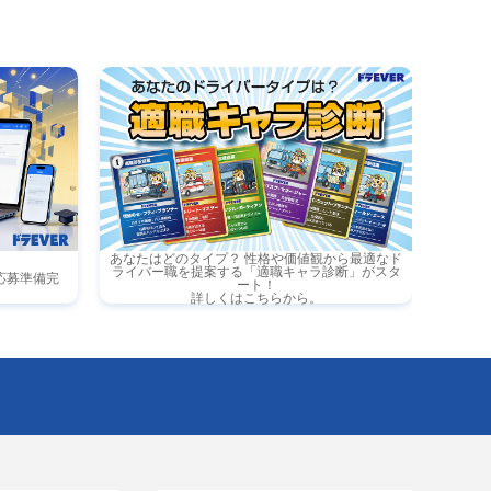
心◎◎ シンプル作業なのですぐ
れますよ！
あなたはどのタイプ？ 性格や価値観から最適なド
ライバー職を提案する「適職キャラ診断」がスタ
応募準備完
ート！
詳しくはこちらから。