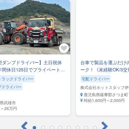
型ダンプドライバー】土日祝休
台車で製品を運ぶだけ
年間休日125日でプライベートも
ーク！《未経験OK/3交
！【手作業での積み降ろしナ
1,600円》工場内運搬
トラックドライバー
宅配ドライバー
ショベル使用◎地場配送です。
プドライバー
株式会社ホットスタッフ伊
社専属便】安心して長く活躍で
鹿児島県薩摩郡さつま町
環境です
時給1,600円～2,000円
県武雄市
万～26万円