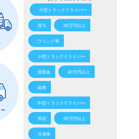
)
)
大型トラックドライバー
)
賞与
30万円以上
)
ウィング車
)
小型トラックドライバー
)
退職金
40万円以上
)
箱車
)
中型トラックドライバー
)
昇給
35万円以上
冷凍車