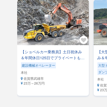
ンプ
【ショベルカー乗務員】土日祝休み
【大
日でプ
＆年間休日125日でプライベートも充
み＆
県内
実！社内敷地内のみで1日完結！一般
充実
建設機械オペレーター
大型
ます♪
道の運転や移動のストレスゼロ！
シ】
ダン
本社
【自社専属便】安心して長く活躍で
【自
佐賀県武雄市
本社
きる環境です
きる
23万～26万円
佐賀
23