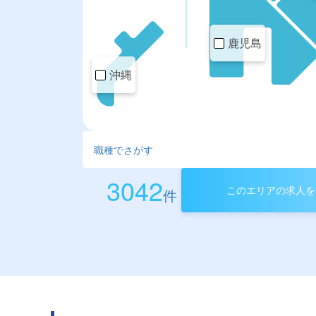
鹿児島
沖縄
3042
このエリアの求人を
件