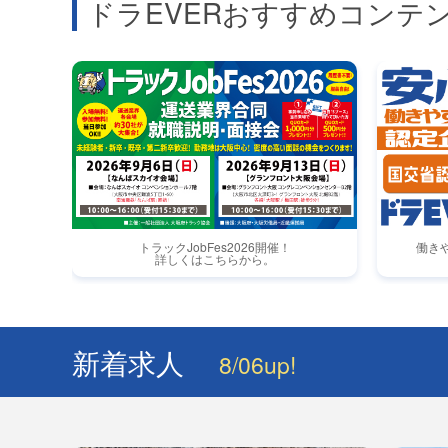
ドラEVERおすすめコンテ
トラックJobFes2026開催！
働き
詳しくはこちらから。
新着求人
8/06up!