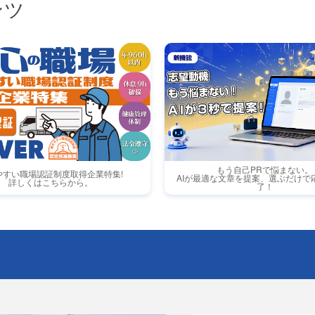
ンツ
もう自己PRで悩まない。
やすい職場認証制度取得企業特集!
AIが最適な文章を提案、選ぶだけで
詳しくはこちらから。
了！