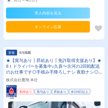
30万～40万円
求人内容を見る
オンライン応募
8/6掲載
新着
★【賞与あり┃昇給あり┃免許取得支援あり】★
8ｔドライバーを募集中♪久喜〜古河の2回戦配送
のお仕事です◎手積み手降ろしナシ 夜勤ナシ◎
定年後・シニア世代の方も大歓迎！◎福利厚生が
株式会社鷹翔 本社
充実◎未経験者歓迎◎経験者優遇
動画あり
賞与あり
昇給あり
休日8日以上