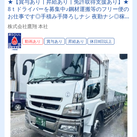
★【賞与あり┃昇給あり┃免許取得支援あり】★
8ｔドライバーを募集中♪鋼材運搬等のフリー便の
お仕事です◎手積み手降ろしナシ 夜勤ナシ◎稼
げる◎福利厚生が充実◎未経験者歓迎◎経験者優
株式会社鷹翔 本社
遇
動画あり
賞与あり
昇給あり
休日8日以上