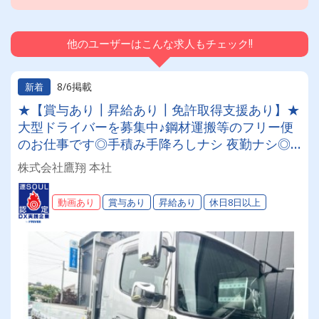
他のユーザーはこんな求人もチェック!!
8/6掲載
新着
★【賞与あり┃昇給あり┃免許取得支援あり】★
大型ドライバーを募集中♪鋼材運搬等のフリー便
のお仕事です◎手積み手降ろしナシ 夜勤ナシ◎
稼げる◎福利厚生が充実◎未経験者歓迎◎経験者
株式会社鷹翔 本社
優遇
動画あり
賞与あり
昇給あり
休日8日以上