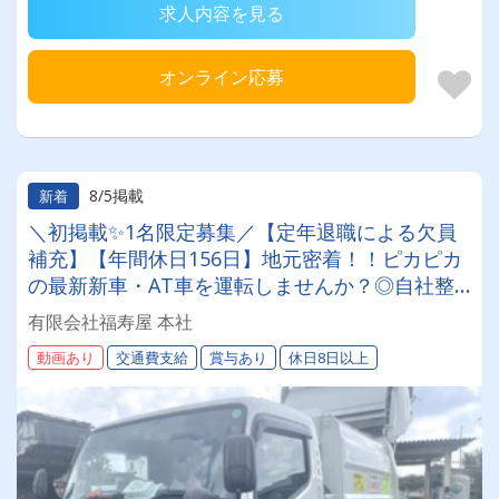
求人内容を見る
オンライン応募
8/5掲載
新着
＼初掲載✨1名限定募集／【定年退職による欠員
補充】【年間休日156日】地元密着！！ピカピカ
の最新新車・AT車を運転しませんか？◎自社整
備工場完備で車両ストレスなし｜法令順守のクリ
有限会社福寿屋 本社
ーンな環境で長く安定して働ける「最後の転職
動画あり
交通費支給
賞与あり
休日8日以上
先」に相応しい好待遇をご用意しました★