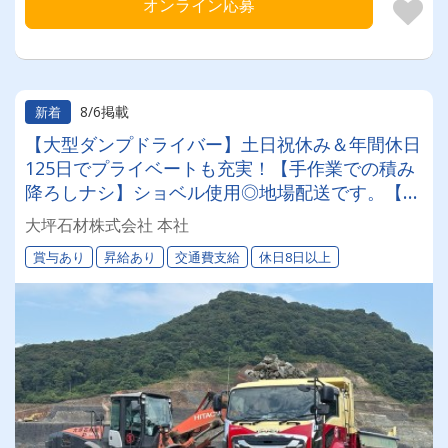
オンライン応募
8/6掲載
新着
【大型ダンプドライバー】土日祝休み＆年間休日
125日でプライベートも充実！【手作業での積み
降ろしナシ】ショベル使用◎地場配送です。【自
社専属便】安心して長く活躍できる環境です
大坪石材株式会社 本社
賞与あり
昇給あり
交通費支給
休日8日以上