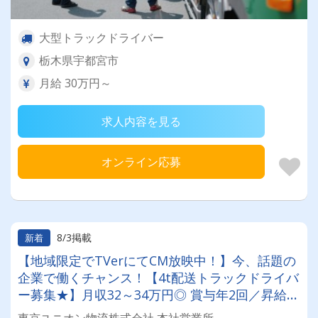
大型トラックドライバー
栃木県宇都宮市
月給 30万円～
求人内容を見る
オンライン応募
8/3掲載
新着
【地域限定でTVerにてCM放映中！】今、話題の
企業で働くチャンス！【4t配送トラックドライバ
ー募集★】月収32～34万円◎ 賞与年2回／昇給有
／福利厚生充実／仕事量安定／未経験歓迎◎【年
東京ユニオン物流株式会社 本社営業所