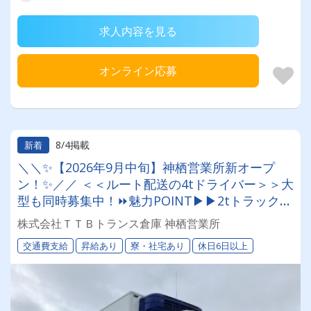
求人内容を見る
オンライン応募
8/4掲載
新着
＼＼✨【2026年9月中旬】神栖営業所新オープ
ン！✨／／ ＜＜ルート配送の4tドライバー＞＞大
型も同時募集中！⏩魅力POINT▶▶2tトラックや
大型トラックなど様々な配送案件あり！ ⏩【選
株式会社ＴＴＢトランス倉庫 神栖営業所
べる働き方】理想の働き方が実現できる！ ⏩物
交通費支給
昇給あり
寮・社宅あり
休日6日以上
流業界初めての方も大歓迎です！