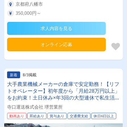
京都府八幡市
350,000円～
求人内容を見る
オンライン応募
8/3掲載
新着
大手農業機械メーカーの倉庫で安定勤務！【リフ
トオペレーター】初年度から「月給28万円以上」
をお約束！土日休み×年3回の大型連休で私生活も
超充実。手厚いOJTで実務未経験からプロへ！ゆ
寺口運送株式会社 堺営業所
くゆくはチームを引っ張るリーダーへ！
動画あり
昇給あり
賞与あり
交通費支給
休日6日以上