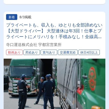
8/3掲載
新着
プライベートも、収入も、ゆとりも全部諦めない
【大型ドライバー】 大型連休は年3回！仕事とプ
ライベートにメリハリを！手積みなし！全線高速
道路の利用で、ムリのない運行スケジュール◎
寺口運送株式会社 宇都宮営業所
動画あり
昇給あり
賞与あり
交通費支給
休日4日以上