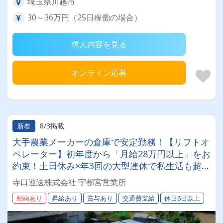
埼玉県川越市
30～36万円（25日稼働の場合）
求人内容を見る
オンライン応募
8/3掲載
新着
大手農業メーカーの倉庫で安定勤務！【リフトオ
ペレーター】初年度から「月給28万円以上」をお
約束！土日休み×年3回の大型連休で私生活も超充
実。手厚いOJTで実務未経験からプロへ！ゆくゆ
寺口運送株式会社 宇都宮営業所
くはチームを引っ張るリーダーへ！
動画あり
昇給あり
賞与あり
交通費支給
休日6日以上