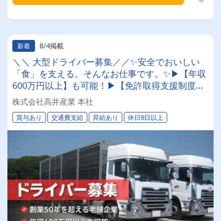
8/4掲載
新着
＼＼ 大型ドライバー募集／／✨安全でおいしい
「食」を支える。そんなお仕事です。✨▶【年収
600万円以上】も可能！▶【免許取得支援制度】
でスキルアップも可能！▶【昇給】【賞与年2
株式会社高井産業 本社
回】【精皆勤手当】など手当も充実
賞与あり
交通費支給
昇給あり
休日8日以上