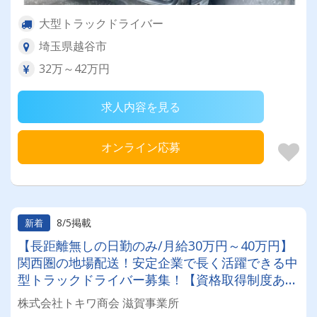
大型トラックドライバー
埼玉県越谷市
32万～42万円
求人内容を見る
オンライン応募
8/5掲載
新着
【長距離無しの日勤のみ/月給30万円～40万円】
関西圏の地場配送！安定企業で長く活躍できる中
型トラックドライバー募集！【資格取得制度あ
り】で未経験からでもスキルアップできる！手厚
株式会社トキワ商会 滋賀事業所
いサポート体制と福利厚生が自慢です☆