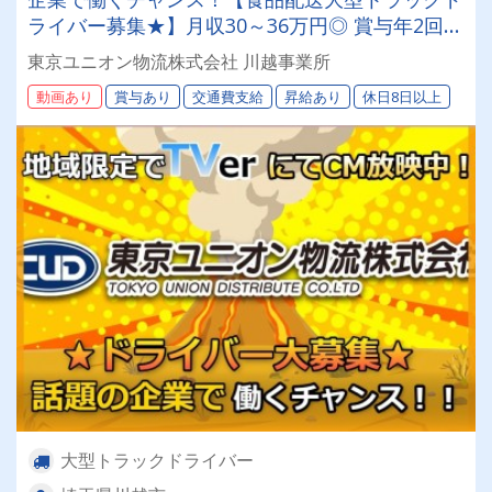
ライバー募集★】月収30～36万円◎ 賞与年2回／
昇給有／福利厚生充実／仕事量安定／未経験歓迎
東京ユニオン物流株式会社 川越事業所
◎【年間休日113日以上】連休もあり◎プライベ
動画あり
賞与あり
交通費支給
昇給あり
休日8日以上
ート充実可◎「安心・安全」で働く。東京ユニオ
ン物流でドライバーライフを送りませんか？
大型トラックドライバー