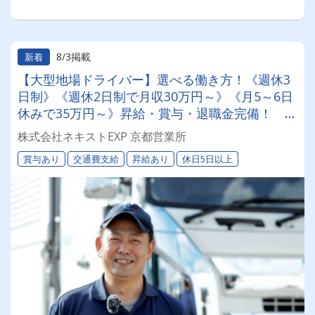
8/3掲載
新着
【大型地場ドライバー】選べる働き方！《週休3
日制》《週休2日制で月収30万円～》《月5～6日
休みで35万円～》昇給・賞与・退職金完備！ 手
積みほぼ無しの食品配送
株式会社ネキストEXP 京都営業所
賞与あり
交通費支給
昇給あり
休日5日以上