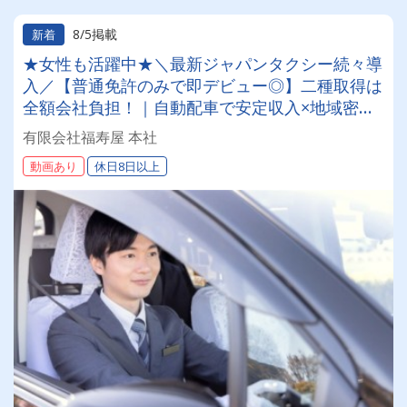
8/5掲載
新着
★女性も活躍中★＼最新ジャパンタクシー続々導
入／【普通免許のみで即デビュー◎】二種取得は
全額会社負担！｜自動配車で安定収入×地域密着
の安心感！自社整備工場＆最新洗車機完備でスト
有限会社福寿屋 本社
レスなく働ける
動画あり
休日8日以上