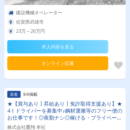
建設機械オペレーター
佐賀県武雄市
23万～26万円
求人内容を見る
オンライン応募
8/6掲載
新着
★【賞与あり┃昇給あり┃免許取得支援あり】★
4ｔドライバーを募集中♪鋼材運搬等のフリー便の
お仕事です！◎夜勤ナシ◎稼げる・プライベート
も充実可◎手積み手降ろしナシ◎福利厚生が充実
株式会社鷹翔 本社