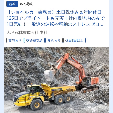
8/6掲載
新着
【ショベルカー乗務員】土日祝休み＆年間休日
125日でプライベートも充実！社内敷地内のみで
1日完結！一般道の運転や移動のストレスゼロ！
【自社専属便】安心して長く活躍できる環境です
大坪石材株式会社 本社
賞与あり
交通費支給
昇給あり
休日8日以上