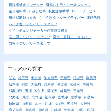
建設機械オペレーター
引越しドライバー兼スタッフ
役員運転手
引越し助手
収集運搬助手
ロードサービス
積込補助員（立合い）
介護タクシードライバー
運転代行
バイク便・デリバリースタッフ
タイヤチェンジャーカー作業兼乗務員
軽車両デリバリースタッフ
寝台・霊柩車ドライバー
自転車デリバリースタッフ
エリアから探す
関東
埼玉県
東京都
神奈川県
千葉県
茨城県
群馬県
栃木県
関西
大阪府
兵庫県
滋賀県
京都府
奈良県
和歌山県
東海
愛知県
静岡県
岐阜県
三重県
北海道・東北
北海道
福島県
宮城県
岩手県
青森県
秋田県
山形県
九州・沖縄
福岡県
熊本県
大分県
鹿児島県
宮崎県
長崎県
沖縄県
佐賀県
中国・四国