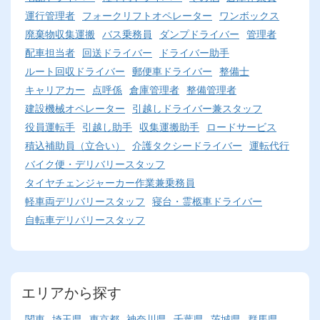
運行管理者
フォークリフトオペレーター
ワンボックス
廃棄物収集運搬
バス乗務員
ダンプドライバー
管理者
配車担当者
回送ドライバー
ドライバー助手
ルート回収ドライバー
郵便車ドライバー
整備士
キャリアカー
点呼係
倉庫管理者
整備管理者
建設機械オペレーター
引越しドライバー兼スタッフ
役員運転手
引越し助手
収集運搬助手
ロードサービス
積込補助員（立合い）
介護タクシードライバー
運転代行
バイク便・デリバリースタッフ
タイヤチェンジャーカー作業兼乗務員
軽車両デリバリースタッフ
寝台・霊柩車ドライバー
自転車デリバリースタッフ
エリアから探す
関東
埼玉県
東京都
神奈川県
千葉県
茨城県
群馬県