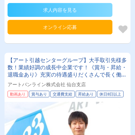
求人内容を見る
オンライン応募
【アート引越センターグループ】大手取引先様多
数！業績好調の成長中企業です！《賞与・昇給・
退職金あり》充実の待遇盛りだくさんで長く働け
ます！《大型ドライバー》★未経験ＯＫ★仕事と
アートバンライン株式会社 仙台支店
プライベートの両立が叶う環境です♪【紹介者制
動画あり
賞与あり
交通費支給
昇給あり
休日8日以上
度あり！】