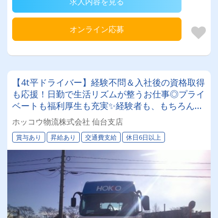
求人内容を見る
オンライン応募
【4t平ドライバー】経験不問＆入社後の資格取得
も応援！日勤で生活リズムが整うお仕事◎プライ
ベートも福利厚生も充実✨経験者も、もちろんし
っかり評価します！
ホッコウ物流株式会社 仙台支店
賞与あり
昇給あり
交通費支給
休日6日以上