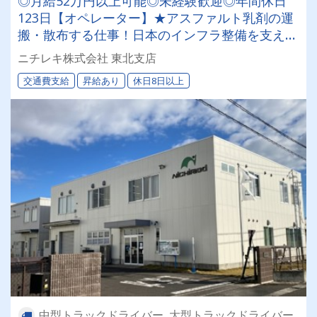
◎月給52万円以上可能◎未経験歓迎◎年間休日
123日【オペレーター】★アスファルト乳剤の運
搬・散布する仕事！日本のインフラ整備を支える
やりがいアリ！！
ニチレキ株式会社 東北支店
交通費支給
昇給あり
休日8日以上
中型トラックドライバー, 大型トラックドライバー,