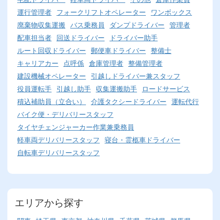
運行管理者
フォークリフトオペレーター
ワンボックス
廃棄物収集運搬
バス乗務員
ダンプドライバー
管理者
配車担当者
回送ドライバー
ドライバー助手
ルート回収ドライバー
郵便車ドライバー
整備士
キャリアカー
点呼係
倉庫管理者
整備管理者
建設機械オペレーター
引越しドライバー兼スタッフ
役員運転手
引越し助手
収集運搬助手
ロードサービス
積込補助員（立合い）
介護タクシードライバー
運転代行
バイク便・デリバリースタッフ
タイヤチェンジャーカー作業兼乗務員
軽車両デリバリースタッフ
寝台・霊柩車ドライバー
自転車デリバリースタッフ
エリアから探す