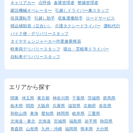
キャリアカー
点呼係
倉庫管理者
整備管理者
建設機械オペレーター
引越しドライバー兼スタッフ
役員運転手
引越し助手
収集運搬助手
ロードサービス
積込補助員（立合い）
介護タクシードライバー
運転代行
バイク便・デリバリースタッフ
タイヤチェンジャーカー作業兼乗務員
軽車両デリバリースタッフ
寝台・霊柩車ドライバー
自転車デリバリースタッフ
エリアから探す
関東
埼玉県
東京都
神奈川県
千葉県
茨城県
群馬県
栃木県
関西
大阪府
兵庫県
滋賀県
京都府
奈良県
和歌山県
東海
愛知県
静岡県
岐阜県
三重県
北海道・東北
北海道
宮城県
福島県
岩手県
秋田県
青森県
山形県
九州・沖縄
福岡県
熊本県
大分県