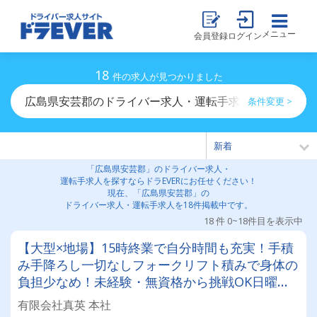
メニュー
会員登録
ログイン
18
件の求人が見つかりました
広島県安芸郡のドライバー求人・運転手求人一覧
条件変更 >
「広島県安芸郡」のドライバー求人・
運転手求人を探すならドラEVERにお任せください！
現在、「広島県安芸郡」の
ドライバー求人・運転手求人を18件掲載中です。
18 件 0~18件目を表示中
【大型×地場】15時終業で自分時間も充実！手積
み手降ろし一切なしフォークリフト積みで身体の
負担少なめ！未経験・無資格から挑戦OK日曜・
祝日休みで週休2日も可！ペットサロン併設の明
有限会社真英 本社
るく穏やかな職場です