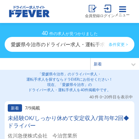
メニュー
会員登録
ログイン
40
件の求人が見つかりました
愛媛県今治市のドライバー求人・運転手求人一覧
条件変更 >
「愛媛県今治市」のドライバー求人・
運転手求人を探すならドラEVERにお任せください！
現在、「愛媛県今治市」の
ドライバー求人・運転手求人を40件掲載中です。
40 件 0~20件目を表示中
7/9掲載
新着
未経験OK/しっかり休めて安定収入/賞与年2回◆
ドライバー
佐川急便株式会社 今治営業所