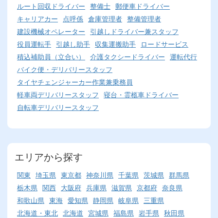
ルート回収ドライバー
整備士
郵便車ドライバー
キャリアカー
点呼係
倉庫管理者
整備管理者
建設機械オペレーター
引越しドライバー兼スタッフ
役員運転手
引越し助手
収集運搬助手
ロードサービス
積込補助員（立合い）
介護タクシードライバー
運転代行
バイク便・デリバリースタッフ
タイヤチェンジャーカー作業兼乗務員
軽車両デリバリースタッフ
寝台・霊柩車ドライバー
自転車デリバリースタッフ
エリアから探す
関東
埼玉県
東京都
神奈川県
千葉県
茨城県
群馬県
栃木県
関西
大阪府
兵庫県
滋賀県
京都府
奈良県
和歌山県
東海
愛知県
静岡県
岐阜県
三重県
北海道・東北
北海道
宮城県
福島県
岩手県
秋田県