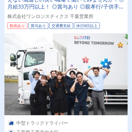
月給33万円以上！ ◎賞与あり ◎親孝行/子供手当
あり(支給条件あり) ◎資格取得支援 ★長距離一
株式会社ワンロジスティクス 千葉営業所
切ナシの地場配送！ ★積み降ろしはカゴ・パレ
動画あり
賞与あり
交通費支給
休日8日以上
ット中心でラクラク！
中型トラックドライバー