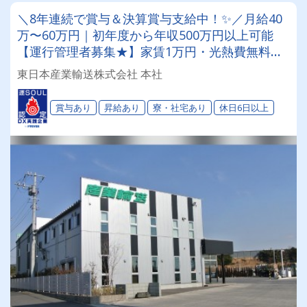
＼8年連続で賞与＆決算賞与支給中！✨／月給40
万〜60万円｜初年度から年収500万円以上可能
【運行管理者募集★】家賃1万円・光熱費無料の
寮完備で生活費を大幅削減◎将来の幹部候補とし
東日本産業輸送株式会社 本社
て、「稼ぎ」と「安定」の両立を叶えませんか？
☆✦彡
賞与あり
昇給あり
寮・社宅あり
休日6日以上