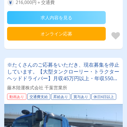
216,000円＋交通費
求人内容を見る
オンライン応募
※たくさんのご応募をいただき、現在募集を停止
しています。【大型タンクローリー・トラクター
ヘッドドライバー】月収45万円以上・年収550万
円以上 + 賞与90万円以上も可能！！定着率が高
藤木陸運株式会社 千葉営業所
いので、求人は滅多に出しません。次なる可能
動画あり
交通費支給
昇給あり
賞与あり
休日6日以上
性、新たな風を求めて新規募集を決意しました！
当社でドライバーとしての人生を全うしません
か？！