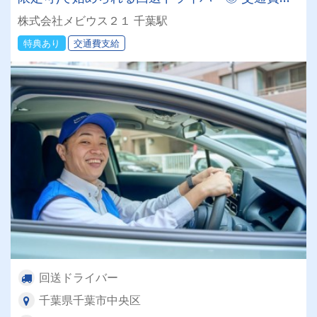
額支給＆直行直帰♪日本全国でスキマ時間を有効
株式会社メビウス２１ 千葉駅
活用！
特典あり
交通費支給
回送ドライバー
千葉県千葉市中央区