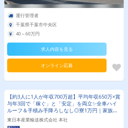
運行管理者
千葉県千葉市中央区
40～60万円
求人内容を見る
オンライン応募
【約3人に1人が年収700万超】平均年収650万×賞
与年3回で「稼ぐ」と「安定」を両立✨全車ハイ
ルーフ＆手積み手降ろしなし◎寮1万円｜家族手
当｜現金支給の手当も充実！設立33年の老舗企業
東日本産業輸送株式会社 本社
で、大型トレーラー（中長距離）に挑戦しません