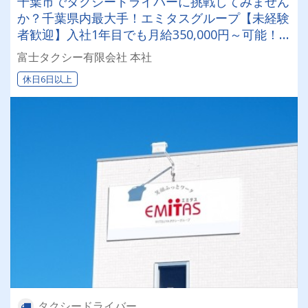
千葉市でタクシードライバーに挑戦してみません
か？千葉県内最大手！エミタスグループ【未経験
者歓迎】入社1年目でも月給350,000円～可能！
教育制度も充実＋2種免許取得支援もあるのでご
富士タクシー有限会社 本社
安心を♪
休日6日以上
タクシードライバー