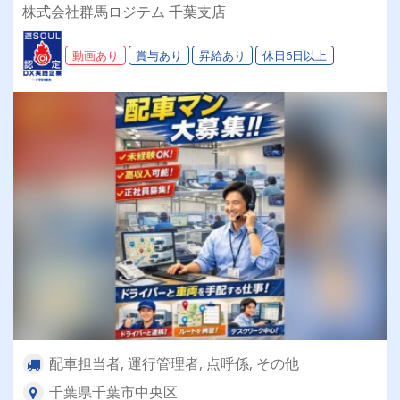
10日ほどの大型連休年2回あり ◎配車業務経験者
株式会社群馬ロジテム 千葉支店
大歓迎！船橋支店も募集中！
動画あり
賞与あり
昇給あり
休日6日以上
配車担当者, 運行管理者, 点呼係, その他
千葉県千葉市中央区