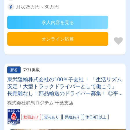
月収25万円～30万円
求人内容を見る
オンライン応募
7/31掲載
新着
東武運輸株式会社の100％子会社 ！「生活リズム
安定！大型トラックドライバーとして働こう」
長距離なし！部品輸送のドライバー募集！ ◎平
均月給36万円◎1週間から10日ほどの大型連休年
株式会社群馬ロジテム 千葉支店
2回あり
動画あり
賞与あり
昇給あり
休日4日以上