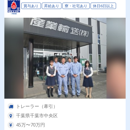
か★
賞与あり
昇給あり
寮・社宅あり
休日6日以上
トレーラー（牽引）
千葉県千葉市中央区
45万〜70万円