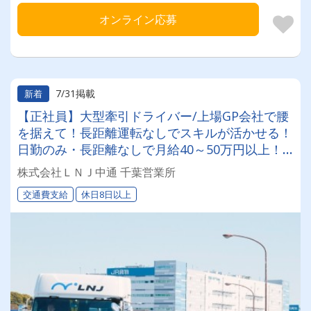
オンライン応募
7/31掲載
新着
【正社員】大型牽引ドライバー/上場GP会社で腰
を据えて！長距離運転なしでスキルが活かせる！
日勤のみ・長距離なしで月給40～50万円以上！
上場グループの安定基盤で叶える、新しいドライ
株式会社ＬＮＪ中通 千葉営業所
バーキャリア✨
交通費支給
休日8日以上