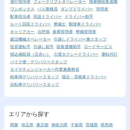
運行管理者
フォークリフトオペレーター
廃棄物収集運搬
ワンボックス
バス乗務員
ダンプドライバー
管理者
配車担当者
回送ドライバー
ドライバー助手
ルート回収ドライバー
整備士
郵便車ドライバー
キャリアカー
点呼係
倉庫管理者
整備管理者
建設機械オペレーター
引越しドライバー兼スタッフ
役員運転手
引越し助手
収集運搬助手
ロードサービス
積込補助員（立合い）
介護タクシードライバー
運転代行
バイク便・デリバリースタッフ
タイヤチェンジャーカー作業兼乗務員
軽車両デリバリースタッフ
寝台・霊柩車ドライバー
自転車デリバリースタッフ
エリアから探す
関東
埼玉県
東京都
神奈川県
千葉県
茨城県
群馬県