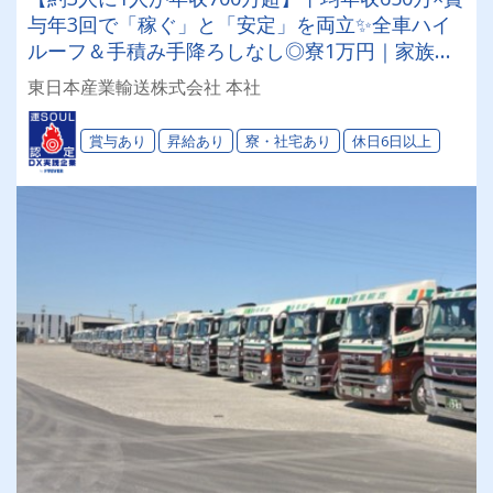
与年3回で「稼ぐ」と「安定」を両立✨全車ハイ
ルーフ＆手積み手降ろしなし◎寮1万円｜家族手
当｜現金支給の手当も充実！設立33年の老舗企業
東日本産業輸送株式会社 本社
で、大型トレーラー（地場）に挑戦しませんか★
賞与あり
昇給あり
寮・社宅あり
休日6日以上