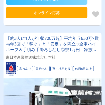
オンライン応募
【約3人に1人が年収700万超】平均年収650万×賞
与年3回で「稼ぐ」と「安定」を両立✨全車ハイ
ルーフ＆手積み手降ろしなし◎寮1万円｜家族手
当｜現金支給の手当も充実！設立33年の老舗企業
東日本産業輸送株式会社 本社
で、大型トレーラー（工場内輸送）に挑戦しませ
んか★
賞与あり
昇給あり
寮・社宅あり
休日6日以上