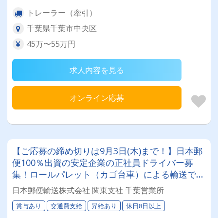
トレーラー（牽引）
千葉県千葉市中央区
45万〜55万円
求人内容を見る
オンライン応募
【ご応募の締め切りは9月3日(木)まで！】日本郵
便100％出資の安定企業の正社員ドライバー募
集！ロールパレット（カゴ台車）による輸送で身
体的な負担も少ないため、女性ドライバーも活躍
日本郵便輸送株式会社 関東支社 千葉営業所
中！
賞与あり
交通費支給
昇給あり
休日8日以上