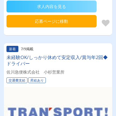
求人内容を見る
応募ページに移動
7/9掲載
新着
未経験OK/しっかり休めて安定収入/賞与年2回◆
ドライバー
佐川急便株式会社 小杉営業所
交通費支給
昇給あり