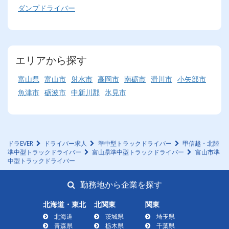
ダンプドライバー
エリアから探す
富山県
富山市
射水市
高岡市
南砺市
滑川市
小矢部市
魚津市
砺波市
中新川郡
氷見市
ドラEVER
ドライバー求人
準中型トラックドライバー
甲信越・北陸
準中型トラックドライバー
富山県準中型トラックドライバー
富山市準
中型トラックドライバー
勤務地から企業を探す
北海道・東北
北関東
関東
北海道
茨城県
埼玉県
青森県
栃木県
千葉県