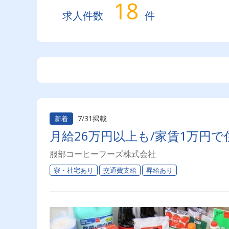
18
求人件数
件
7/31掲載
新着
月給26万円以上も/家賃1万円で
服部コーヒーフーズ株式会社
寮・社宅あり
交通費支給
昇給あり