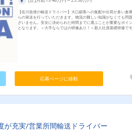
[正]月給19.48万円～23.38万円
【佐川急便の輸送ドライバー】大口顧客への集配や出荷が多い倉
らの発送を行っていただきます。物流の難しい知識がなくても問
ざいません。安全に決められた時間までに運ぶことが重要なポイ
となります。＜大手ならではの研修あり！＞新人社員基礎研修で
トーを学んだあと安全運転基礎研修を受けていただきます！配属
指導員が同乗してくれる実習があるので未経験の方も一人前の輸
ライバーになれますよ◎安全運転のコツ・トラックの点検の仕方
すべてイチから教えます！
応募ページに移動
度が充実/営業所間輸送ドライバー