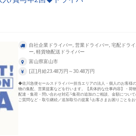
自社企業ドライバー, 営業ドライバー, 宅配ドラ
ー, 軽貨物配送ドライバー
富山県富山市
[正]月給23.48万円～30.48万円
◆佐川急便セールスドライバー担当エリアの法人・個人のお客様
物の集配、営業提案などを行います。【具体的な仕事内容】・荷
配達・集荷・問い合わせ対応└集荷の追加のご相談、金額について
ご質問など・取引継続／追加取引の提案└お客さまお困りごとをお
いし、継続取引／追加取引をご提案【充実の研修制度あり】入社
新人社員基礎研修では、仕事の心構えや商品について接客方法な
本的なことを学びます。営業所への配属後は、育成担当の社員が
ックに同乗してOJTを実施。セールスドライバーが未経験の方でも
しずつ安心して仕事に慣れていける環境を整えています。