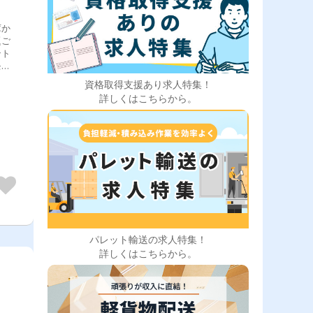
庫か
題ご
ント
モッ
後も
資格取得支援あり求人特集！
送ド
詳しくはこちらから。
など
パレット輸送の求人特集！
詳しくはこちらから。