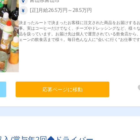
富山県富山市
[正]月給26.5万円～28.5万円
決まったルートで決まったお客様に注文された商品をお届けする
事。実はコーヒーだけでなく、チーズやドレッシングなど、様々
品を扱っています。お届け先は個人で運営されている飲食店から
ェーンの飲食店まで様々。毎日色んな人に"会いに行く"お仕事で
今いるスタッフも半分以上が未経験スタート!最初は先輩に同乗し
ートや仕事の流れを覚えられます。仕事のコツや不安なことなど
でも聞いてください！研修もあなたの不安がなくなるまで付き添
す。
応募ページに移動
収入/賞与年2回◆ドライバー