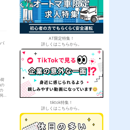
AT限定特集！
イバ
詳しくはこちらから。
の荷
物の
の
伺
後の
tiktok特集！
ど基
詳しくはこちらから。
トラ
、少