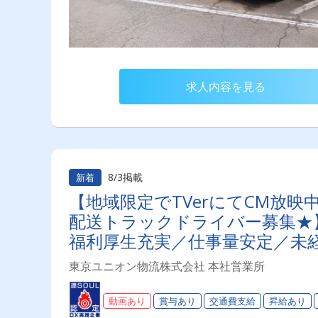
求人内容を見る
8/3掲載
新着
【地域限定でTVerにてCM放
配送トラックドライバー募集★】
福利厚生充実／仕事量安定／未経
り◎プライベート充実可◎「安
東京ユニオン物流株式会社 本社営業所
ライバーライフを送りませんか
動画あり
賞与あり
交通費支給
昇給あり