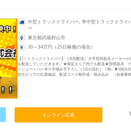
中型トラックドライバー, 準中型トラックドライ
ー
東京都武蔵村山市
30～34万円（25日稼働の場合）
【2ｔトラックドライバー】（共同配送）大手照明器具メーカーの
を配送していただきます。★固定エリア内でも配送★照明器具、
ッシュペーパー等※手積み手下ろし［1日の流れ］（例）▶5時出
担当エリアの伝票確認 配送コース順作成・積み込み （自倉庫
み）▶7時頃出発⇒担当エリアへ配送 照明器具、ティッシュペー
等の配送▶16時頃⇒帰社・点呼、退社＊＜共同配送とは＞＊複数
ーカーの製品を1台のトラックにまとめて積み込み、配送先に届け
組みです。これにより、1件あたりの配送物量が増えるため、1台
両が配送を行う件数が減り、輸送効率が向上します。これが共同
の強みです。
オンライン応募