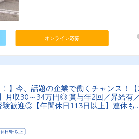
キツイ長距離運行はありません
オンライン応募
映中！】今、話題の企業で働くチャンス！【2
月収30～34万円◎ 賞与年2回／昇給有
験歓迎◎【年間休日113日以上】連休も
心・安全」で働く。東京ユニオン物流で
？
休日8日以上