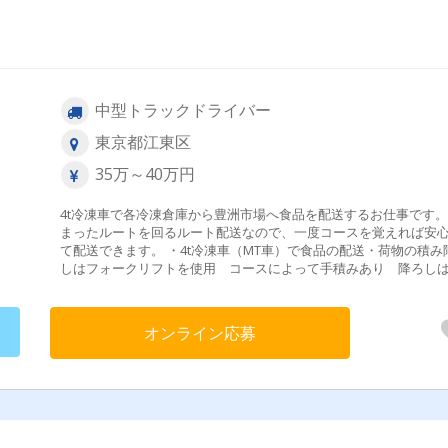
中型トラックドライバー
東京都江東区
35万～40万円
4t冷凍車で各冷凍倉庫から豊洲市場へ食品を配送するお仕事です
まったルートを回るルート配送なので、一度コースを覚えれば安
て配送できます。 ・4t冷凍車（MT車）で食品の配送・荷物の積み
しはフォークリフトを使用 コースによって手積みあり 降ろし
ォークリフトです。・夜間配送のため渋滞が少なく、 スムーズ
転できます【配送先】各冷凍倉庫から豊洲市場【配送件数】1日10
程度／入社後は先輩スタッフが同乗研修で仕事の流れや配送ルー
オンライン応募
丁寧にお教えします。ドライバー未経験の方やブランクがある方
心してスタートできます。＼