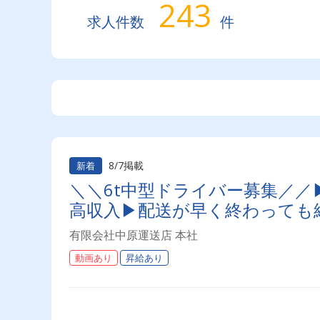
243
求人件数
件
8/7掲載
新着
＼＼6t中型ドライバー募集／／
高収入▶配送が早く終わっても
有限会社中原運送店 本社
動画あり
昇給あり