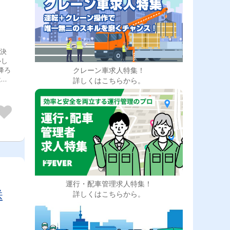
！決
心し
クレーン車求人特集！
降ろ
はフ
詳しくはこちらから。
運転
程
を丁
安心
運行・配車管理求人特集！
送
詳しくはこちらから。