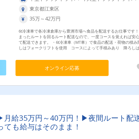
東京都江東区
35万～42万円
6t冷凍車で各冷凍倉庫から豊洲市場へ食品を配送するお仕事です
まったルートを回るルート配送なので、一度コースを覚えれば安
て配送できます。 ・6t冷凍車（MT車）で食品の配送・荷物の積み
しはフォークリフトを使用 コースによって手積みあり 降ろし
ォークリフトです。・夜間配送のため渋滞が少なく、スムーズに
できます【配送先】各冷凍倉庫から豊洲市場【配送件数】1日10件
度／入社後は先輩スタッフが同乗研修で仕事の流れや配送ルート
オンライン応募
寧にお教えします。ドライバー未経験の方やブランクがある方も
してスタートできます。＼
▶月給35万円～40万円！▶夜間ルート配
っても給与はそのまま！