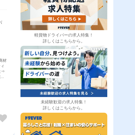
バ
軽貨物ドライバーの求人特集！
詳しくはこちらから。
商材
ティ
社⇒
積
パー
のメ
る仕
の車
未経験歓迎の求人特集！
配送
詳しくはこちらから。