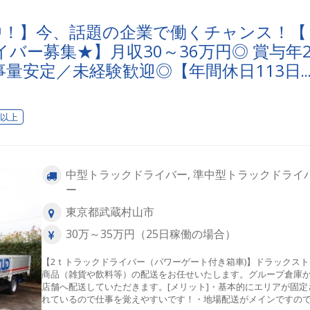
映中！】今、話題の企業で働くチャンス！【
バー募集★】月収30～36万円◎ 賞与年
量安定／未経験歓迎◎【年間休日113日
充実可◎ 「安心・安全」で働く。東京ユ
送りませんか？
日以上
中型トラックドライバー, 準中型トラックドライ
ー
東京都武蔵村山市
30万～35万円（25日稼働の場合）
【2ｔトラックドライバー（パワーゲート付き箱車)】ドラックスト
商品（雑貨や飲料等）の配送をお任せいたします。グループ倉庫
店舗へ配送していただきます。[メリット]・基本的にエリアが固定
れているので仕事を覚えやすいです！・地場配送がメインですの