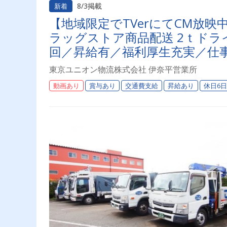
8/3掲載
新着
【地域限定でTVerにてCM放
ラッグストア商品配送 2ｔドライ
回／昇給有／福利厚生充実／仕事
上】連休もあり◎プライベート
東京ユニオン物流株式会社 伊奈平営業所
オン物流でドライバーライフを
動画あり
賞与あり
交通費支給
昇給あり
休日6