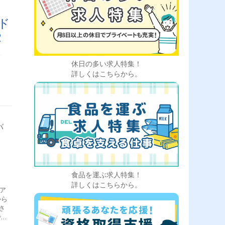
ド
2
以
ニ
休日の多い求人特集！
詳しくはこちらから。
バ
食品を運ぶ求人特集！
詳しくはこちらから。
ア
から
さ
で、