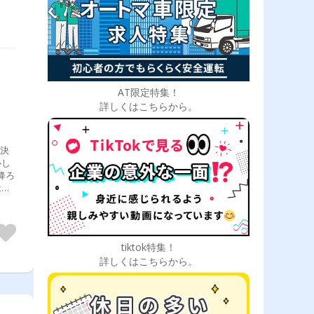
AT限定特集！
詳しくはこちらから。
。決
心し
降ろ
はフ
に運
件
トを
も安
tiktok特集！
詳しくはこちらから。