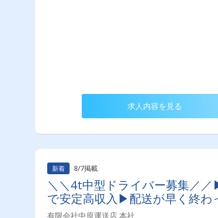
求人内容を見る
8/7掲載
新着
＼＼4t中型ドライバー募集／／
で安定高収入▶配送が早く終わ
有限会社中原運送店 本社