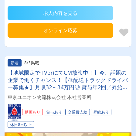
求人内容を見る
オンライン応募
8/3掲載
新着
【地域限定でTVerにてCM放映中！】今、話題の
企業で働くチャンス！【4t配送トラックドライバ
ー募集★】月収32～34万円◎ 賞与年2回／昇給有
／福利厚生充実／仕事量安定／未経験歓迎◎【年
東京ユニオン物流株式会社 本社営業所
間休日113日以上】連休もあり◎プライベート充
実可◎「安心・安全」で働く。東京ユニオン物流
動画あり
賞与あり
交通費支給
昇給あり
でドライバーライフを送りませんか？
休日8日以上