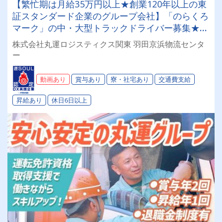
【繁忙期は月給35万円以上★創業120年以上の東
証スタンダード企業のグループ会社】「のらくろ
マーク」の中・大型トラックドライバー募集★勤
務時間は朝8～17時まで！安心の正社員雇用
株式会社丸運ロジスティクス関東 羽田京浜物流センタ
★【経験者求む！未経験応相談！20～50代活躍
ー
中！賞与年2回】
動画あり
賞与あり
寮・社宅あり
交通費支給
昇給あり
休日6日以上