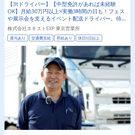
【3tドライバー】【中型免許があれば未経験
OK】月給30万円以上×実働3時間の日も！フェス
や展示会を支えるイベント配送ドライバー。待機
メインで手積みなし、人間関係のストレスもゼ
株式会社ネキストEXP 東京営業所
ロ。あなたらしく効率よく稼げるレアな環境で
賞与あり
交通費支給
昇給あり
休日5日以上
す！