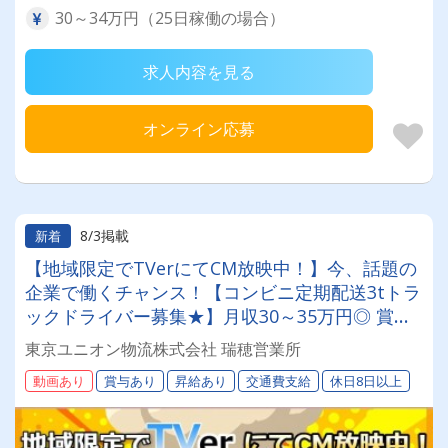
30～34万円（25日稼働の場合）
求人内容を見る
オンライン応募
8/3掲載
新着
【地域限定でTVerにてCM放映中！】今、話題の
企業で働くチャンス！【コンビニ定期配送3tトラ
ックドライバー募集★】月収30～35万円◎ 賞与
年2回／昇給有／福利厚生充実／仕事量安定／未
東京ユニオン物流株式会社 瑞穂営業所
経験歓迎◎ 【年間休日113日以上】連休もあり◎
動画あり
賞与あり
昇給あり
交通費支給
休日8日以上
プライベート充実可◎ 「安心・安全」で働く。
東京ユニオン物流でドライバーライフを送りませ
んか？