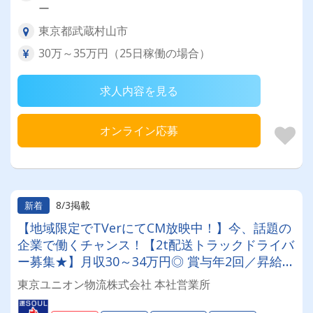
ー
東京都武蔵村山市
30万～35万円（25日稼働の場合）
求人内容を見る
オンライン応募
8/3掲載
新着
【地域限定でTVerにてCM放映中！】今、話題の
企業で働くチャンス！【2t配送トラックドライバ
ー募集★】月収30～34万円◎ 賞与年2回／昇給有
／福利厚生充実／仕事量安定／未経験歓迎◎【年
東京ユニオン物流株式会社 本社営業所
間休日113日以上】連休もあり◎プライベート充
実可◎「安心・安全」で働く。東京ユニオン物流