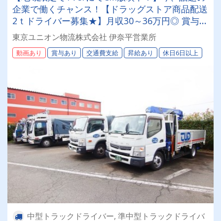
企業で働くチャンス！【ドラッグストア商品配送
2ｔドライバー募集★】月収30～36万円◎ 賞与年
2回／昇給有／福利厚生充実／仕事量安定／未経
東京ユニオン物流株式会社 伊奈平営業所
験歓迎◎【年間休日113日以上】連休もあり◎プ
動画あり
賞与あり
交通費支給
昇給あり
休日6日以上
ライベート充実可◎ 「安心・安全」で働く。東
京ユニオン物流でドライバーライフを送りません
か？
中型トラックドライバー, 準中型トラックドライバ