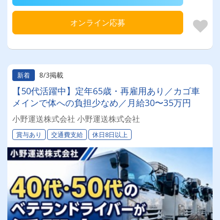
オンライン応募
8/3掲載
新着
【50代活躍中】定年65歳・再雇用あり／カゴ車
メインで体への負担少なめ／月給30〜35万円
小野運送株式会社 小野運送株式会社
賞与あり
交通費支給
休日8日以上