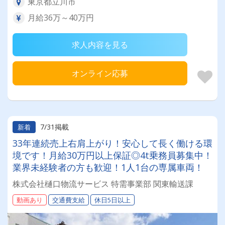
東京都立川市
月給36万～40万円
求人内容を見る
オンライン応募
7/31掲載
新着
33年連続売上右肩上がり！安心して長く働ける環
境です！月給30万円以上保証◎4t乗務員募集中！
業界未経験者の方も歓迎！1人1台の専属車両！
株式会社樋口物流サービス 特需事業部 関東輸送課
動画あり
交通費支給
休日5日以上