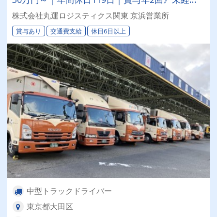
者歓迎⭐丸運ロジスティクス関東で将来を見据え
株式会社丸運ロジスティクス関東 京浜営業所
た働き方、始めませんか。
賞与あり
交通費支給
休日6日以上
中型トラックドライバー
東京都大田区