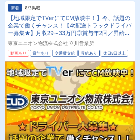
8/3掲載
新着
【地域限定でTVerにてCM放映中！】今、話題の
企業で働くチャンス！【4t配送トラックドライバ
ー募集★】月収29～33万円◎賞与年2回／昇給有
／福利厚生充実／仕事量安定／未経験歓迎◎【年
東京ユニオン物流株式会社 立川営業所
間休日113日以上】連休もあり◎プライベート充
動画あり
賞与あり
交通費支給
昇給あり
休日8日以上
実可◎「安心・安全」で働く。東京ユニオン物流
でドライバーライフを送りませんか？