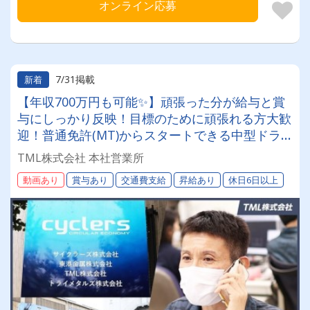
オンライン応募
7/31掲載
新着
【年収700万円も可能✨】頑張った分が給与と賞
与にしっかり反映！目標のために頑張れる方大歓
迎！普通免許(MT)からスタートできる中型ドラ
イバー募集★【年間休日120日も選択可◎】
TML株式会社 本社営業所
動画あり
賞与あり
交通費支給
昇給あり
休日6日以上