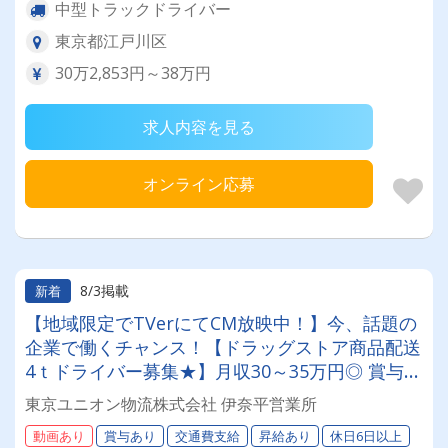
中型トラックドライバー
東京都江戸川区
30万2,853円～38万円
求人内容を見る
オンライン応募
8/3掲載
新着
【地域限定でTVerにてCM放映中！】今、話題の
企業で働くチャンス！【ドラッグストア商品配送
4ｔドライバー募集★】月収30～35万円◎ 賞与年
2回／昇給有／福利厚生充実／仕事量安定／未経
東京ユニオン物流株式会社 伊奈平営業所
験歓迎◎ 【年間休日113日以上】連休もあり◎プ
動画あり
賞与あり
交通費支給
昇給あり
休日6日以上
ライベート充実可◎「安心・安全」で働く。東京