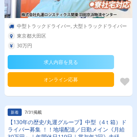
中型トラックドライバー, 大型トラックドライバー
東京都大田区
30万円
求人内容を見る
オンライン応募
7/31掲載
新着
【130年の歴史/丸運グループ】中型（4ｔ箱）ド
ライバー募集 ！！地場配送／日勤メイン《月給
30万円～｜年間休日119日｜賞与年2回》未経験