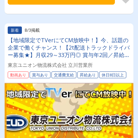
8/3掲載
新着
【地域限定でTVerにてCM放映中！】今、話題の
企業で働くチャンス！【2t配送トラックドライバ
ー募集★】月収29～33万円◎ 賞与年2回／昇給有
／福利厚生充実／仕事量安定／未経験歓迎◎【年
東京ユニオン物流株式会社 立川営業所
間休日113日以上】連休もあり◎プライベート充
動画あり
賞与あり
交通費支給
昇給あり
休日8日以上
実可◎ 「安心・安全」で働く。東京ユニオン物
流でドライバーライフを送りませんか？