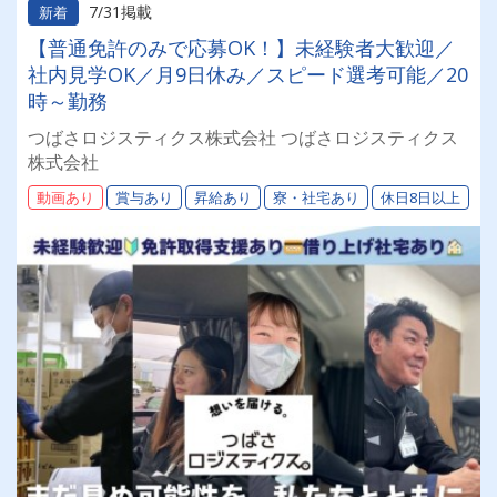
7/31掲載
新着
【普通免許のみで応募OK！】未経験者大歓迎／
社内見学OK／月9日休み／スピード選考可能／20
時～勤務
つばさロジスティクス株式会社 つばさロジスティクス
株式会社
動画あり
賞与あり
昇給あり
寮・社宅あり
休日8日以上