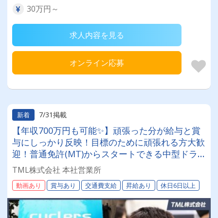
30万円～
求人内容を見る
オンライン応募
7/31掲載
新着
【年収700万円も可能✨】頑張った分が給与と賞
与にしっかり反映！目標のために頑張れる方大歓
迎！普通免許(MT)からスタートできる中型ドラ
イバー募集★【年間休日120日も選択可◎】
TML株式会社 本社営業所
動画あり
賞与あり
交通費支給
昇給あり
休日6日以上