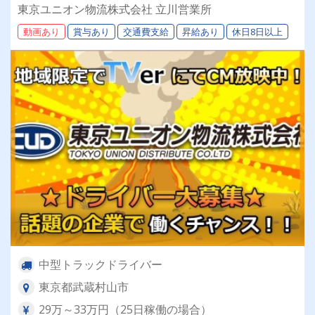
／福利厚生充実／仕事量安定／未経験歓迎◎【年
東京ユニオン物流株式会社 立川営業所
間休日113日以上】連休もあり◎プライベート充
動画あり
賞与あり
交通費支給
昇給あり
休日8日以上
実可◎「安心・安全」で働く。東京ユニオン物流
でドライバーライフを送りませんか？
中型トラックドライバー
東京都武蔵村山市
29万～33万円（25日稼働の場合）