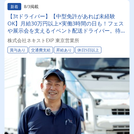
8/3掲載
新着
【3tドライバー】【中型免許があれば未経験
OK】月給30万円以上×実働3時間の日も！フェス
や展示会を支えるイベント配送ドライバー。待機
メインで手積みなし、人間関係のストレスもゼ
株式会社ネキストEXP 東京営業所
ロ。あなたらしく効率よく稼げるレアな環境で
賞与あり
交通費支給
昇給あり
休日5日以上
す！