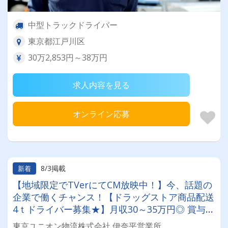
中型トラックドライバー
東京都江戸川区
30万2,853円～38万円
求人内容を見る
オンライン応募
8/3掲載
新着
【地域限定でTVerにてCM放映中！】今、話題の
企業で働くチャンス！【ドラッグストア商品配送
4ｔドライバー募集★】月収30～35万円◎ 賞与年
2回／昇給有／福利厚生充実／仕事量安定／未経
東京ユニオン物流株式会社 伊奈平営業所