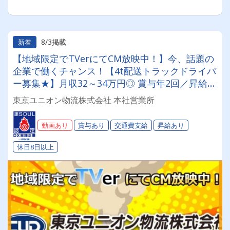
8/3掲載
新着
【地域限定でTVerにてCM放映中！】今、話題の
企業で働くチャンス！【4t配送トラックドライバ
ー募集★】月収32～34万円◎ 賞与年2回／昇給有
／福利厚生充実／仕事量安定／未経験歓迎◎【年
東京ユニオン物流株式会社 本社営業所
間休日113日以上】連休もあり◎プライベート充
実可◎「安心・安全」で働く。東京ユニオン物流
動画あり
賞与あり
交通費支給
昇給あり
でドライバーライフを送りませんか？
休日8日以上