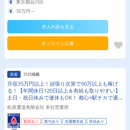
東京都品川区
30万円～
求人内容を見る
オンライン応募
7/25掲載
新着
月収35万円以上！頑張り次第で50万以上も稼げ
る！【年間休日120日以上＆有給も取りやすい】
土日・祝日休みで連休もOK！ 都心×駅チカで通
勤もラクラク♪日勤のみ（7:00〜17:00）・残業平
松原運送有限会社 本社営業所
均1時間程度♪
動画あり
賞与あり
交通費支給
昇給あり