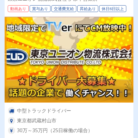
験歓迎◎ 【年間休日113日以上】連休もあり◎プ
動画あり
賞与あり
交通費支給
昇給あり
休日6日以上
ライベート充実可◎「安心・安全」で働く。東京
ユニオン物流でドライバーライフを送りません
か？
中型トラックドライバー
東京都武蔵村山市
30万～35万円（25日稼働の場合）