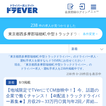
メニュー
会員登録
ログイン
238
件の求人が見つかりました
東京都西多摩郡瑞穂町,中型トラックドライバーのドライ
条件変更 >
「東京都西多摩郡瑞穂町,中型トラックドライバー」のドライバー求人・
運転手求人を探すならドラEVERにお任せください！
現在、「東京都西多摩郡瑞穂町,中型トラックドライバー」の
ドライバー求人・運転手求人を238件掲載中です。
238 件 0~20件目を表示中
8/3掲載
新着
【地域限定でTVerにてCM放映中！】今、話題の
企業で働くチャンス！【4t配送トラックドライバ
ー募集★】月収29～33万円◎賞与年2回／昇給有