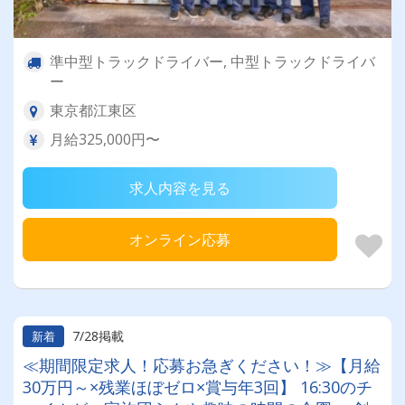
準中型トラックドライバー, 中型トラックドライバ
ー
東京都江東区
月給325,000円〜
求人内容を見る
オンライン応募
7/28掲載
新着
≪期間限定求人！応募お急ぎください！≫【月給
30万円～×残業ほぼゼロ×賞与年3回】 16:30のチ