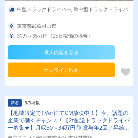
中型トラックドライバー, 準中型トラックドライバ
ー
東京都武蔵村山市
30万～35万円（25日稼働の場合）
求人内容を見る
オンライン応募
8/3掲載
新着
【地域限定でTVerにてCM放映中！】今、話題の
企業で働くチャンス！【2t配送トラックドライバ
ー募集★】月収30～34万円◎ 賞与年2回／昇給有
／福利厚生充実／仕事量安定／未経験歓迎◎【年
東京ユニオン物流株式会社 本社営業所