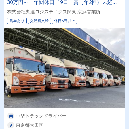
30万円～｜年間休日119日｜賞与年2回》未経験
者歓迎⭐丸運ロジスティクス関東で将来を見据え
株式会社丸運ロジスティクス関東 京浜営業所
た働き方、始めませんか。
賞与あり
交通費支給
休日6日以上
中型トラックドライバー
東京都大田区