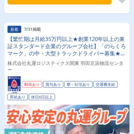
7/31掲載
新着
【繁忙期は月給35万円以上★創業120年以上の東
証スタンダード企業のグループ会社】「のらくろ
マーク」の中・大型トラックドライバー募集★勤
務時間は朝8～17時まで！安心の正社員雇用
株式会社丸運ロジスティクス関東 羽田京浜物流センタ
★【経験者求む！未経験応相談！20～50代活躍
ー
中！賞与年2回】
動画あり
賞与あり
寮・社宅あり
交通費支給
昇給あり
休日6日以上