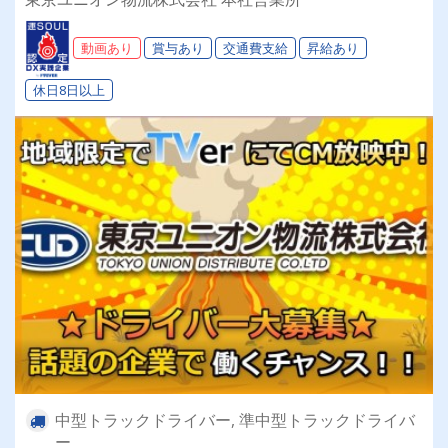
間休日113日以上】連休もあり◎プライベート充
実可◎「安心・安全」で働く。東京ユニオン物流
動画あり
賞与あり
交通費支給
昇給あり
でドライバーライフを送りませんか？
休日8日以上
中型トラックドライバー, 準中型トラックドライバ
ー