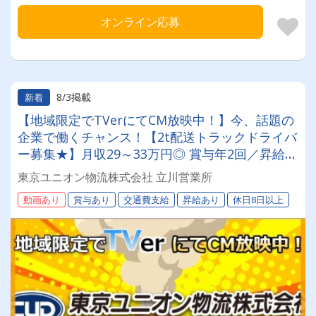
オンライン応募
8/3掲載
新着
【地域限定でTVerにてCM放映中！】今、話題の
企業で働くチャンス！【2t配送トラックドライバ
ー募集★】月収29～33万円◎ 賞与年2回／昇給有
／福利厚生充実／仕事量安定／未経験歓迎◎【年
東京ユニオン物流株式会社 立川営業所
間休日113日以上】連休もあり◎プライベート充
動画あり
賞与あり
交通費支給
昇給あり
休日8日以上
実可◎ 「安心・安全」で働く。東京ユニオン物
流でドライバーライフを送りませんか？