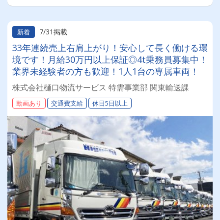
7/31掲載
新着
33年連続売上右肩上がり！安心して長く働ける環
境です！月給30万円以上保証◎4t乗務員募集中！
業界未経験者の方も歓迎！1人1台の専属車両！
株式会社樋口物流サービス 特需事業部 関東輸送課
動画あり
交通費支給
休日5日以上