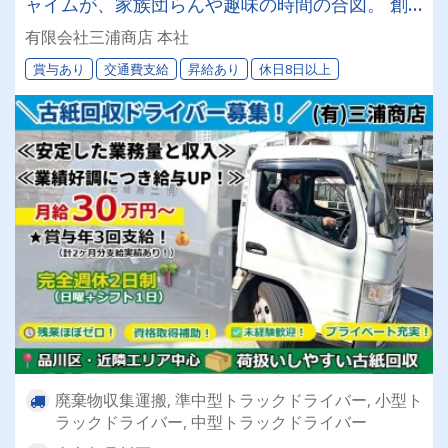
ャイムが、家族団らんや趣味の時間の合図。 創
業50年の安定企業で、心にゆとりあるドライバー
有限会社三浦商店 本社
人生を。
賞与あり
交通費支給
昇給あり
休日8日以上
廃棄物収集運搬, 準中型トラックドライバー, 小型ト
ラックドライバー, 中型トラックドライバー