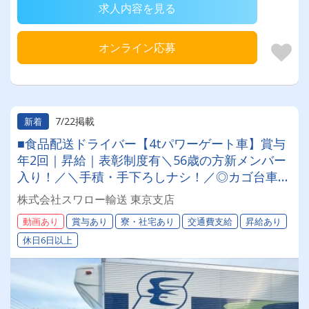
求人内容を見る
オンライン応募
7/22掲載
新着
■食品配送ドライバー【4tパワーゲート車】賞与
年2回｜昇給｜表彰制度有＼56歳の方新メンバー
入り！／＼手積・手下ろしナシ！／◎カゴ台車使
用でカンタン作業♪50代男性女性活躍中！《社宅
株式会社スワロー輸送 東京支店
完備》《敷金・礼金ゼロ》《1人1台固定車有》
動画あり
賞与あり
寮・社宅あり
交通費支給
昇給あり
《月給35万円～》
休日6日以上