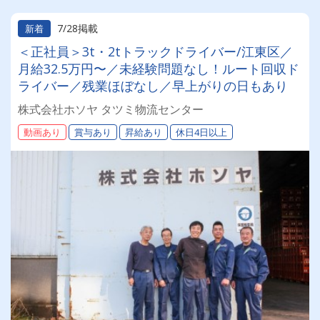
7/28掲載
新着
＜正社員＞3t・2tトラックドライバー/江東区／
月給32.5万円〜／未経験問題なし！ルート回収ド
ライバー／残業ほぼなし／早上がりの日もあり
株式会社ホソヤ タツミ物流センター
動画あり
賞与あり
昇給あり
休日4日以上