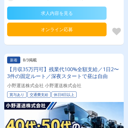
求人内容を見る
オンライン応募
8/3掲載
新着
【月収35万円可】残業代100%全額支給／1日2〜
3件の固定ルート／深夜スタートで昼は自由
小野運送株式会社 小野運送株式会社
賞与あり
交通費支給
休日8日以上