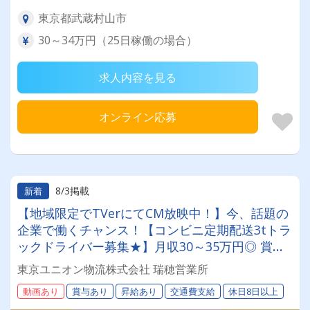
東京都武蔵村山市
30～34万円（25日稼働の場合）
求人内容を見る
オンライン応募
8/3掲載
新着
【地域限定でTVerにてCM放映中！】今、話題の
企業で働くチャンス！【コンビニ定期配送3tトラ
ックドライバー募集★】月収30～35万円◎ 賞与
年2回／昇給有／福利厚生充実／仕事量安定／未
東京ユニオン物流株式会社 瑞穂営業所
経験歓迎◎ 【年間休日113日以上】連休もあり◎
動画あり
賞与あり
昇給あり
交通費支給
休日8日以上
プライベート充実可◎ 「安心・安全」で働く。