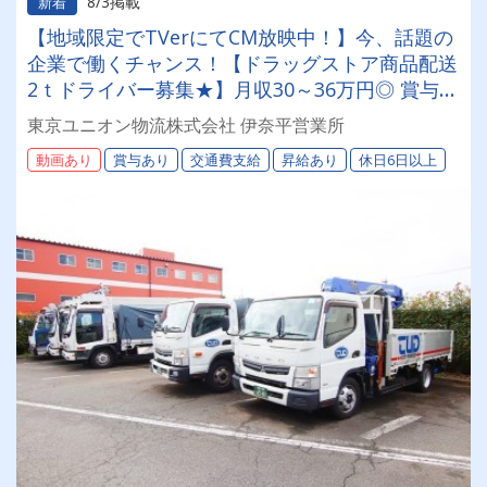
8/3掲載
新着
【地域限定でTVerにてCM放映中！】今、話題の
企業で働くチャンス！【ドラッグストア商品配送
2ｔドライバー募集★】月収30～36万円◎ 賞与年
2回／昇給有／福利厚生充実／仕事量安定／未経
東京ユニオン物流株式会社 伊奈平営業所
験歓迎◎【年間休日113日以上】連休もあり◎プ
動画あり
賞与あり
交通費支給
昇給あり
休日6日以上
ライベート充実可◎ 「安心・安全」で働く。東
京ユニオン物流でドライバーライフを送りません
か？