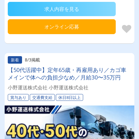
求人内容を見る
オンライン応募
8/3掲載
新着
【50代活躍中】定年65歳・再雇用あり／カゴ車
メインで体への負担少なめ／月給30〜35万円
小野運送株式会社 小野運送株式会社
賞与あり
交通費支給
休日8日以上