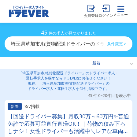
メニュー
会員登録
ログイン
45
件の求人が見つかりました
埼玉県草加市,軽貨物配送ドライバーのドライバー求人・
条件変更 >
「埼玉県草加市,軽貨物配送ドライバー」のドライバー求人・
運転手求人を探すならドラEVERにお任せください！
現在、「埼玉県草加市,軽貨物配送ドライバー」の
ドライバー求人・運転手求人を45件掲載中です。
45 件 0~20件目を表示中
8/7掲載
新着
【回送ドライバー募集】月収30万～60万円✨普通
免許で応募可◎直行直帰OK！｜荷物の積み下ろ
しナシ！女性ドライバーも活躍中＼レアな車両に