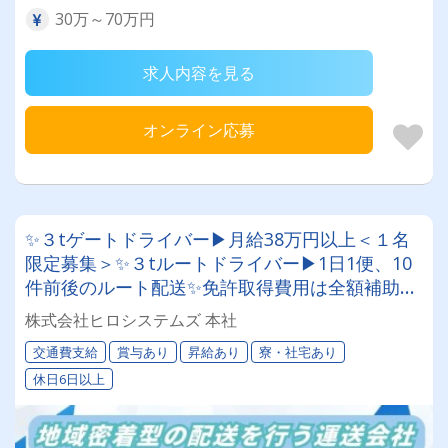
30万～70万円
求人内容を見る
オンライン応募
✨３tゲートドライバー▶月給38万円以上＜１名
限定募集＞✨３tルートドライバー▶1日1便、10
件前後のルート配送✨免許取得費用は全額補助し
ますのでご相談ください ※規定あり
株式会社ヒロシステムズ 本社
交通費支給
賞与あり
昇給あり
寮・社宅あり
休日6日以上