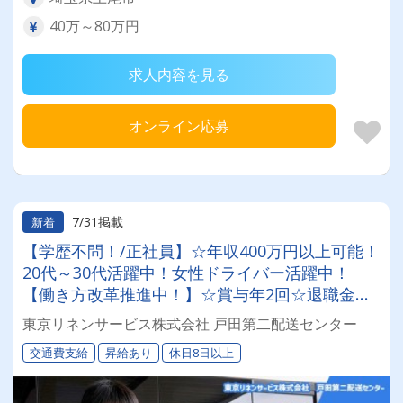
40万～80万円
求人内容を見る
オンライン応募
7/31掲載
新着
【学歴不問！/正社員】☆年収400万円以上可能！
20代～30代活躍中！女性ドライバー活躍中！
【働き方改革推進中！】☆賞与年2回☆退職金ア
リ(条件あり)☆昇給あり☆景気に左右されない安
東京リネンサービス株式会社 戸田第二配送センター
定事業で、社会貢献度の高い仕事を始めよう♪
交通費支給
昇給あり
休日8日以上