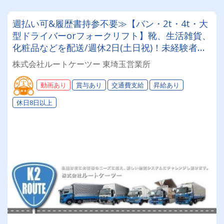
週払い可&履歴書持参不要≫【バン・2t・4t・大
型ドライバーorフォークリフト】靴、生活雑貨、
化粧品などを配送/週休2日(土日祝)！未経験者・
普通免許のみ大歓迎！大型免許取得時は50%費用
株式会社ルートケーツー 東埼玉営業所
補助制度も有★インセン・賞与・勤続給・子ども
手当など待遇充実
動画あり
賞与あり
交通費支給
昇給あり
休日8日以上