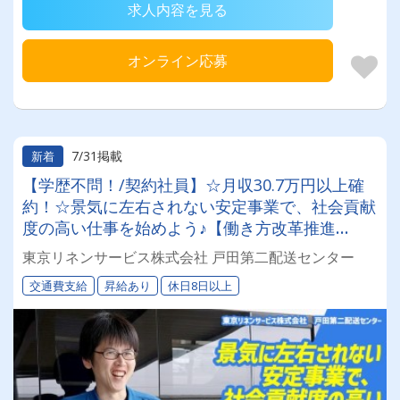
求人内容を見る
オンライン応募
7/31掲載
新着
【学歴不問！/契約社員】☆月収30.7万円以上確
約！☆景気に左右されない安定事業で、社会貢献
度の高い仕事を始めよう♪【働き方改革推進
中！】☆正社員も同時募集☆◎昇給あり◎交通費
東京リネンサービス株式会社 戸田第二配送センター
別途支給◎
交通費支給
昇給あり
休日8日以上