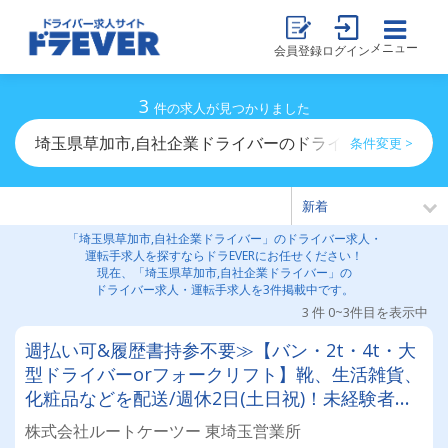
メニュー
会員登録
ログイン
3
件の求人が見つかりました
埼玉県草加市,自社企業ドライバーのドライバー求人・運
条件変更 >
「埼玉県草加市,自社企業ドライバー」のドライバー求人・
運転手求人を探すならドラEVERにお任せください！
現在、「埼玉県草加市,自社企業ドライバー」の
ドライバー求人・運転手求人を3件掲載中です。
3 件 0~3件目を表示中
週払い可&履歴書持参不要≫【バン・2t・4t・大
型ドライバーorフォークリフト】靴、生活雑貨、
化粧品などを配送/週休2日(土日祝)！未経験者・
普通免許のみ大歓迎！大型免許取得時は50%費用
株式会社ルートケーツー 東埼玉営業所
補助制度も有★インセン・賞与・勤続給・子ども