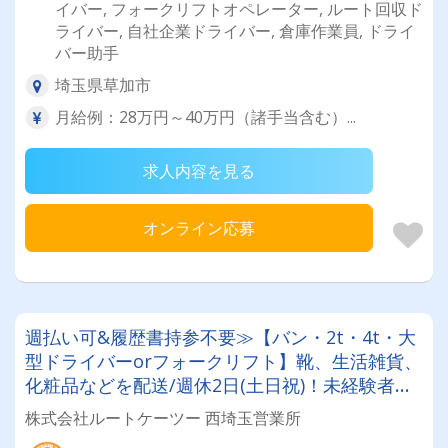
イバー, フォークリフトオペレーター, ルート回収ド
ライバー, 自社企業ドライバー, 倉庫作業員, ドライ
バー助手
埼玉県草加市
月給例：28万円～40万円（諸手当含む）...
求人内容を見る
オンライン応募
週払い可&履歴書持参不要≫【バン・2t・4t・大
型ドライバーorフォークリフト】靴、生活雑貨、
化粧品などを配送/週休2日(土日祝)！未経験者・
普通免許のみ大歓迎！大型免許取得時は50%費用
株式会社ルートケーツー 西埼玉営業所
補助制度も有★インセン・賞与・勤続給・子ども