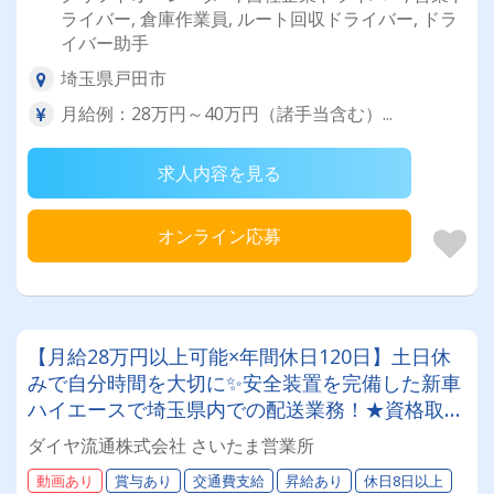
ライバー, 倉庫作業員, ルート回収ドライバー, ドラ
イバー助手
埼玉県戸田市
月給例：28万円～40万円（諸手当含む）...
求人内容を見る
オンライン応募
【月給28万円以上可能×年間休日120日】土日休
みで自分時間を大切に✨安全装置を完備した新車
ハイエースで埼玉県内での配送業務！★資格取得
は『全額』会社負担で将来のキャリアも安泰◎若
ダイヤ流通株式会社 さいたま営業所
手～シニア世代まで、幅広い年代層が活躍中！
動画あり
賞与あり
交通費支給
昇給あり
休日8日以上