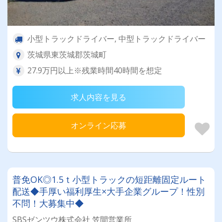
小型トラックドライバー, 中型トラックドライバー
茨城県東茨城郡茨城町
27.9万円以上※残業時間40時間を想定
求人内容を見る
オンライン応募
普免OK◎1.5ｔ小型トラックの短距離固定ルート
配送◆手厚い福利厚生×大手企業グループ！性別
不問！大募集中◆
SBSゼンツウ株式会社 笠間営業所