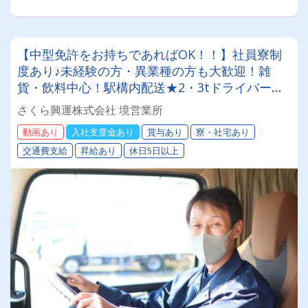
【中型免許をお持ちであればOK！！】社員寮制
度あり♪未経験の方・異業種の方も大歓迎！雑
貨・飲料中心！駅構内配送★2・3tドライバーさ
んを募集します！【20代から60代まで活躍中で
さくら興運株式会社 境営業所
す♪】
動画あり
入社支度金あり
賞与あり
寮・社宅あり
交通費支給
昇給あり
休日5日以上