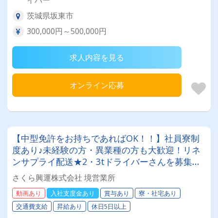
茨城県坂東市
300,000円～500,000円
求人内容を見る
オンライン応募
【中型免許をお持ちであればOK！！】社員寮制
度あり♪未経験の方・異業種の方も大歓迎！リネ
ンサプライ配送★2・3tドライバーさんを募集し
ます！【20代から60代まで活躍中です♪】
さくら興運株式会社 境営業所
動画あり
入社支度金あり
賞与あり
寮・社宅あり
交通費支給
昇給あり
休日5日以上