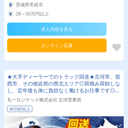
茨城県常総市
28～50万円以上
求人内容を見る
オンライン応募
★大手ディーラーでのトラック回送★古河市、筑
西市、その他近郊の県北エリア◎荷積み荷卸しな
し、定年後も体に負担なく働けるお仕事です◎日
勤業務で残業はほとんどありません！プライベー
丸一ロジテック株式会社 古河営業所
ト充実♪
休日8日以上