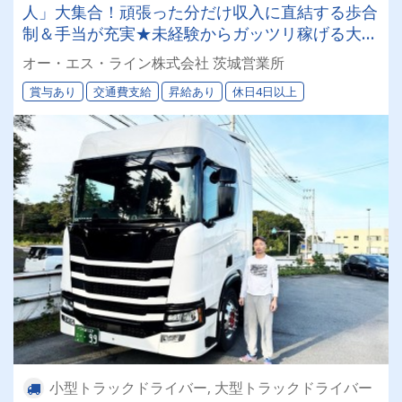
人」大集合！頑張った分だけ収入に直結する歩合
制＆手当が充実★未経験からガッツリ稼げる大型
ドライバー！
オー・エス・ライン株式会社 茨城営業所
賞与あり
交通費支給
昇給あり
休日4日以上
小型トラックドライバー, 大型トラックドライバー