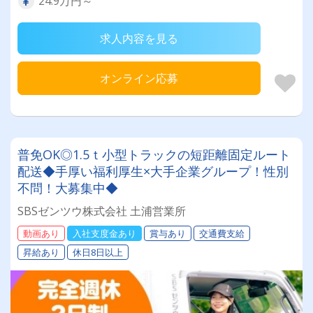
24.9万円～
求人内容を見る
オンライン応募
普免OK◎1.5ｔ小型トラックの短距離固定ルート
配送◆手厚い福利厚生×大手企業グループ！性別
不問！大募集中◆
SBSゼンツウ株式会社 土浦営業所
動画あり
入社支度金あり
賞与あり
交通費支給
昇給あり
休日8日以上