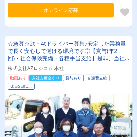
オンライン応募
☆急募☆2t・4tドライバー募集♪安定した業務量
で長く安心して働ける環境です◎【賞与(年2
回)・社会保険完備・各種手当支給】是非、当社
で新たなスタートを切りませんか⁉
株式会社AZロジコム 本社
動画あり
入社支度金あり
賞与あり
交通費支給
休日5日以上