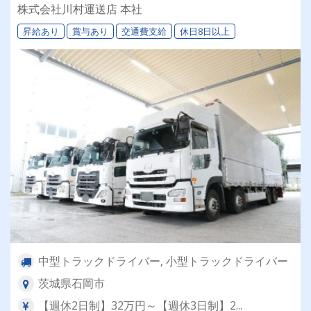
して行うので体力的な負担少なめ☆将来的にキャ
株式会社川村運送店 本社
リアアップも可能★
昇給あり
賞与あり
交通費支給
休日8日以上
中型トラックドライバー, 小型トラックドライバー
茨城県石岡市
【週休2日制】32万円～【週休3日制】2...