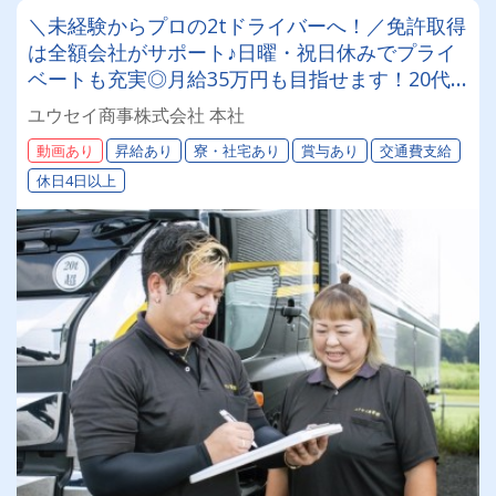
＼未経験からプロの2tドライバーへ！／免許取得
は全額会社がサポート♪日曜・祝日休みでプライ
ベートも充実◎月給35万円も目指せます！20代
が中心のアットホームな職場で、女性ドライバー
ユウセイ商事株式会社 本社
もイキイキ活躍中！
動画あり
昇給あり
寮・社宅あり
賞与あり
交通費支給
休日4日以上