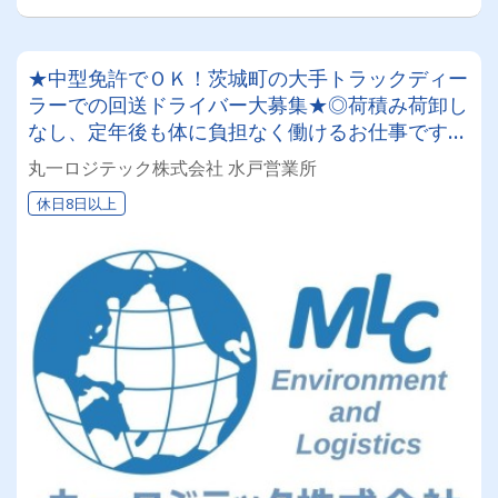
★中型免許でＯＫ！茨城町の大手トラックディー
ラーでの回送ドライバー大募集★◎荷積み荷卸し
なし、定年後も体に負担なく働けるお仕事です◎
日勤業務のみで土日祝日休みの年間１２０日以
丸一ロジテック株式会社 水戸営業所
上！プライベート充実♪
休日8日以上