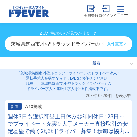
メニュー
会員登録
ログイン
207
件の求人が見つかりました
茨城県筑西市,小型トラックドライバーのドライバー求人
条件変更 >
「茨城県筑西市,小型トラックドライバー」のドライバー求人・
運転手求人を探すならドラEVERにお任せください！
現在、「茨城県筑西市,小型トラックドライバー」の
ドライバー求人・運転手求人を207件掲載中です。
207 件 0~20件目を表示中
7/10掲載
新着
週休3日も選択可◎土日休み◎年間休日123日～
でプライベート充実✨大手メーカー直接取引の安
定基盤で働く2t,3tドライバー募集！積卸は協力