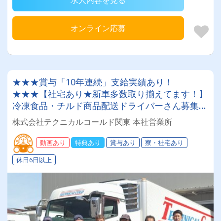
求人内容を見る
オンライン応募
★★★賞与「10年連続」支給実績あり！
★★★【社宅あり★新車多数取り揃えてます！】
冷凍食品・チルド商品配送ドライバーさん募集
中！普通免許のみでOK★【月給30万円以上も可
株式会社テクニカルコールド関東 本社営業所
能！小型トラックでのお仕事】
動画あり
特典あり
賞与あり
寮・社宅あり
休日6日以上