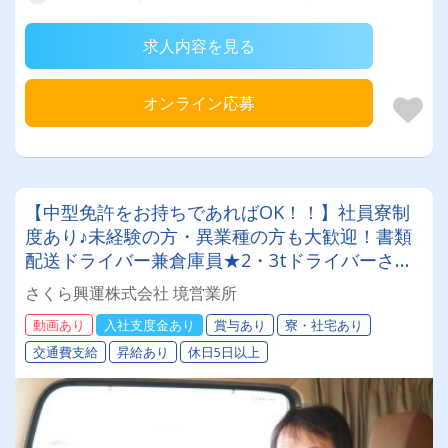
求人内容を見る
オンライン応募
【中型免許をお持ちであればOK！！】社員寮制
度あり♪未経験の方・異業種の方も大歓迎！書類
配送ドライバー兼倉庫員★2・3tドライバーさん
を募集します！【20代から60代まで活躍中です
さくら興運株式会社 境営業所
♪】
動画あり
入社支度金あり
賞与あり
寮・社宅あり
交通費支給
昇給あり
休日5日以上