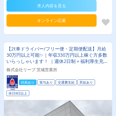
求人内容を見る
オンライン応募
【2t車ドライバー/フリー便・定期便配送】月給
30万円以上可能✨｜年収330万円以上稼ぐ方多数
いらっしゃいます！ ｜週休2日制＋福利厚生充実
で働きやすさ抜群！｜ 資格取得は全額会社負
株式会社リープ 茨城営業所
担！キャリアアップを全力サポートします★
特典あり
賞与あり
交通費支給
昇給あり
休日8日以上