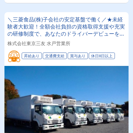
＼三菱食品(株)子会社の安定基盤で働く／★未経
験者大歓迎！全額会社負担の資格取得支援や充実
の研修制度で、あなたのドライバーデビューを全
力応援！安心・安全な食のインフラを支えるやり
株式会社東京三友 水戸営業所
がいを感じながら、長く腰を据えて活躍しません
か？【4tドライバー募集！】
昇給あり
交通費支給
賞与あり
休日8日以上