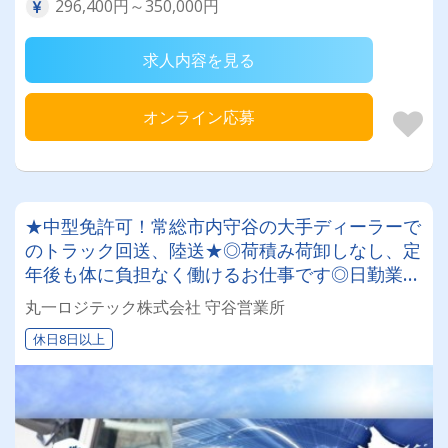
296,400円～350,000円
求人内容を見る
オンライン応募
★中型免許可！常総市内守谷の大手ディーラーで
のトラック回送、陸送★◎荷積み荷卸しなし、定
年後も体に負担なく働けるお仕事です◎日勤業務
でプライベート充実♪
丸一ロジテック株式会社 守谷営業所
休日8日以上