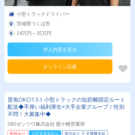
小型トラックドライバー
茨城県つくば市
24万円～35万円
求人内容を見る
オンライン応募
普免OK◎1.5ｔ小型トラックの短距離固定ルート
配送◆手厚い福利厚生×大手企業グループ！性別
不問！大募集中◆
SBSゼンツウ株式会社 龍ケ崎営業所
動画あり
入社支度金あり
賞与あり
交通費支給