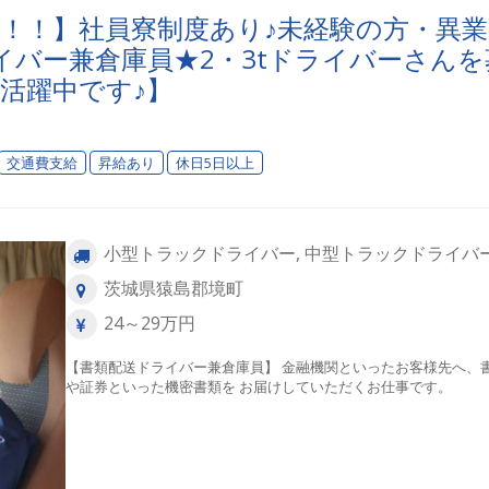
K！！】社員寮制度あり♪未経験の方・異業
バー兼倉庫員★2・3tドライバーさんを
で活躍中です♪】
交通費支給
昇給あり
休日5日以上
小型トラックドライバー, 中型トラックドライバ
茨城県猿島郡境町
24～29万円
【書類配送ドライバー兼倉庫員】 金融機関といったお客様先へ、
や証券といった機密書類を お届けしていただくお仕事です。