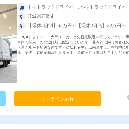
中型トラックドライバー, 小型トラックドライバ
茨城県石岡市
【週休2日制】32万円～【週休3日制】23万円～
【2t,3tドライバー】大手メーカーとの直接取引を行っています。
車両で関東一円の近距離に配送しています！基本的に同じお客様
へ運ぶルート配送なのですぐに慣れる事が出来ますよ。午前中に
達、午後に集荷が基本になります。集荷を行う際はリフトなどを
し、倉庫作業員と協力しあって行うため負担も少ないです。［配
リア］関東一円地場［輸送品目］食品、その他［積卸方法］パレ
ト、リフト、手積手卸し［配送件数］平均２件/日
オンライン応募