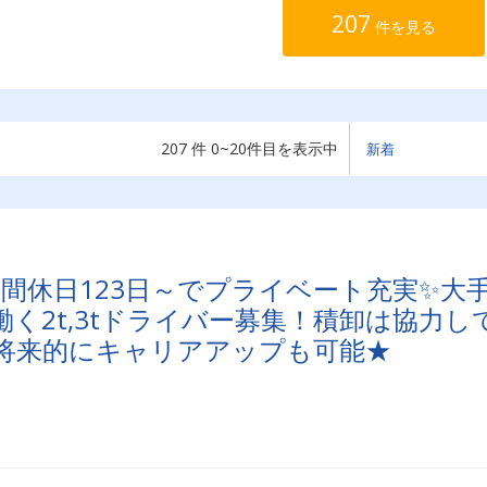
207
件を見る
207 件 0~20件目を表示中
間休日123日～でプライベート充実✨大
く2t,3tドライバー募集！積卸は協力し
将来的にキャリアアップも可能★