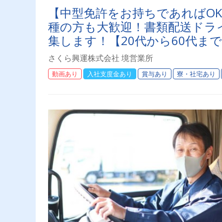
【中型免許をお持ちであればO
種の方も大歓迎！書類配送ドライ
集します！【20代から60代ま
さくら興運株式会社 境営業所
動画あり
入社支度金あり
賞与あり
寮・社宅あり