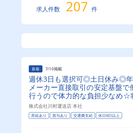
207
求人件数
件
7/10掲載
新着
週休3日も選択可◎土日休み◎年
メーカー直接取引の安定基盤で働
行うので体力的な負担少なめ☆
株式会社川村運送店 本社
昇給あり
賞与あり
交通費支給
休日8日以上