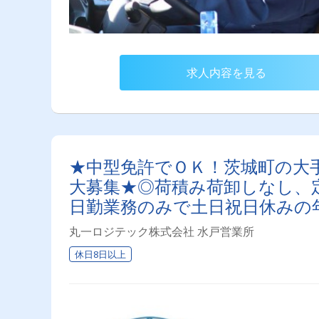
求人内容を見る
★中型免許でＯＫ！茨城町の大
大募集★◎荷積み荷卸しなし、
日勤業務のみで土日祝日休みの
丸一ロジテック株式会社 水戸営業所
休日8日以上