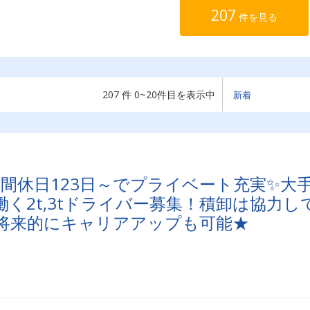
207
件を見る
207 件 0~20件目を表示中
間休日123日～でプライベート充実✨大
く2t,3tドライバー募集！積卸は協力し
将来的にキャリアアップも可能★