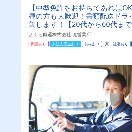
【中型免許をお持ちであればO
種の方も大歓迎！書類配送ドライ
集します！【20代から60代ま
さくら興運株式会社 境営業所
動画あり
入社支度金あり
賞与あり
寮・社宅あり