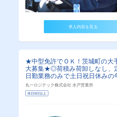
求人内容を見る
★中型免許でＯＫ！茨城町の大
大募集★◎荷積み荷卸しなし、
日勤業務のみで土日祝日休みの
丸一ロジテック株式会社 水戸営業所
休日8日以上