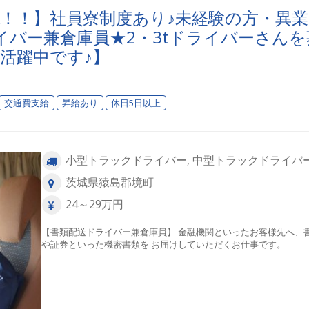
K！！】社員寮制度あり♪未経験の方・異業
バー兼倉庫員★2・3tドライバーさんを
で活躍中です♪】
交通費支給
昇給あり
休日5日以上
小型トラックドライバー, 中型トラックドライバ
茨城県猿島郡境町
24～29万円
【書類配送ドライバー兼倉庫員】 金融機関といったお客様先へ、
や証券といった機密書類を お届けしていただくお仕事です。