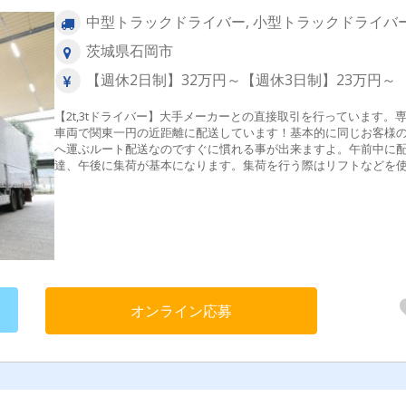
中型トラックドライバー, 小型トラックドライバ
茨城県石岡市
【週休2日制】32万円～【週休3日制】23万円～
【2t,3tドライバー】大手メーカーとの直接取引を行っています。
車両で関東一円の近距離に配送しています！基本的に同じお客様
へ運ぶルート配送なのですぐに慣れる事が出来ますよ。午前中に
達、午後に集荷が基本になります。集荷を行う際はリフトなどを
し、倉庫作業員と協力しあって行うため負担も少ないです。［配
リア］関東一円地場［輸送品目］食品、その他［積卸方法］パレ
ト、リフト、手積手卸し［配送件数］平均２件/日
オンライン応募