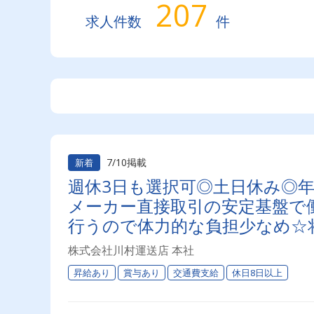
207
求人件数
件
7/10掲載
新着
週休3日も選択可◎土日休み◎年
メーカー直接取引の安定基盤で働
行うので体力的な負担少なめ☆
株式会社川村運送店 本社
昇給あり
賞与あり
交通費支給
休日8日以上