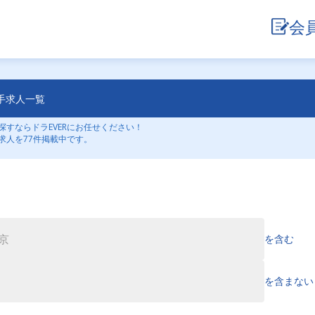
会
手求人一覧
すならドラEVERにお任せください！
求人を77件掲載中です。
を含む
を含まない