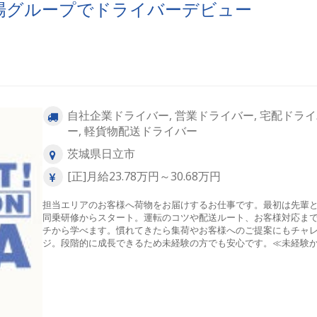
場グループでドライバーデビュー
自社企業ドライバー, 営業ドライバー, 宅配ドラ
ー, 軽貨物配送ドライバー
茨城県日立市
[正]月給23.78万円～30.68万円
担当エリアのお客様へ荷物をお届けするお仕事です。最初は先輩
同乗研修からスタート。運転のコツや配送ルート、お客様対応ま
チから学べます。慣れてきたら集荷やお客様へのご提案にもチャ
ジ。段階的に成長できるため未経験の方でも安心です。≪未経験
管理職も目指せます≫新人研修・安全運転研修・同乗研修など教
度が充実。未経験からスタートした先輩も多数活躍しています。
や実績に応じて、主任・係長・課長へのキャリアアップを目指せ
境です。長く働きながら着実にキャリアアップを目指せます。