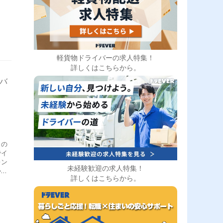
軽貨物ドライバーの求人特集！
詳しくはこちらから。
イバ
との
でイ
レン
未経験歓迎の求人特集！
から
詳しくはこちらから。
育制
経験
る環