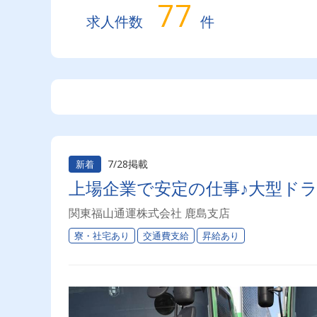
77
求人件数
件
7/28掲載
新着
上場企業で安定の仕事♪大型ド
関東福山通運株式会社 鹿島支店
寮・社宅あり
交通費支給
昇給あり