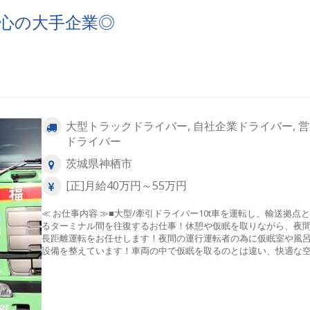
安心の大手企業◎
大型トラックドライバー, 自社企業ドライバー, 
ドライバー
茨城県神栖市
[正]月給40万円～55万円
≪ お仕事内容 ≫■大型/牽引ドライバー10t車を運転し、輸送拠点
るターミナル間を往復するお仕事！休憩や仮眠を取りながら、夜
長距離運転をお任せします！夜間の運行運転者の為に仮眠室や風
設備を整えています！車両の中で仮眠を取るのとは違い、快適な
でしっかりと体を休めることができ、長距離運行の疲れを軽減す
とができます。またドライバーには、深夜手当や時間外手当、運
費といった手当の支給があります。運行手当は作業量に応じて計
れるので、頑張って働いた結果が形としてわかります！他にも、