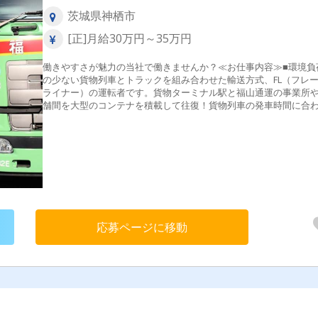
茨城県神栖市
[正]月給30万円～35万円
働きやすさが魅力の当社で働きませんか？≪お仕事内容≫■環境負
の少ない貨物列車とトラックを組み合わせた輸送方式、FL（フレ
ライナー）の運転者です。貨物ターミナル駅と福山通運の事業所
舗間を大型のコンテナを積載して往復！貨物列車の発車時間に合
て輸送を行うので、スケジュール管理が大切ですよ！また、全て
ライバーを対象とした安全運転教育を行い、事故防止や運転技術
上に努めてます！安全に配慮するだけでなく、ドライブレコーダ
全車に設置するなどして、従業員の安全対策にも力を入れている
安心です！
応募ページに移動