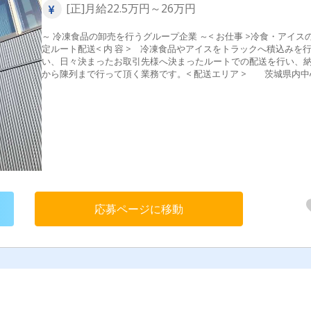
[正]月給22.5万円～26万円
～ 冷凍食品の卸売を行うグループ企業 ～< お仕事 >冷食・アイス
定ルート配送< 内 容 > 冷凍食品やアイスをトラックへ積込みを
い、日々決まったお取引先様へ決まったルートでの配送を行い、
から陳列まで行って頂く業務です。< 配送エリア > 茨城県内中
配 送 先 >大手スーパーマーケットや大手ドラックストアがメイン
れ以外には、一部 個人商店などへの納品もあります。< サポー
制 >一人で出来るようになるまで、先輩がトラックに同乗してし
りサポート♪そのため、未経験者の方でも安心してご応募ください
応募ページに移動