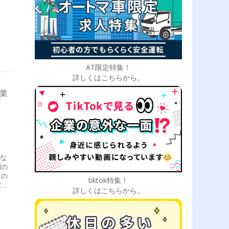
AT限定特集！
詳しくはこちらから。
営業
とな
間の
呂の
tiktok特集！
空間
詳しくはこちらから。
るこ
行旅
算さ
家族