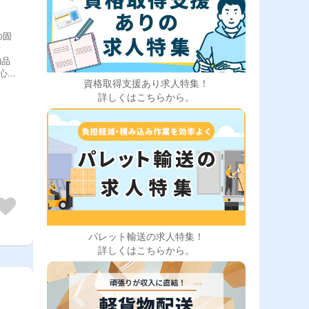
の固
行
納品
心<
資格取得支援あり求人特集！
♪そ
詳しくはこちらから。
ト体
っか
♪
パレット輸送の求人特集！
詳しくはこちらから。