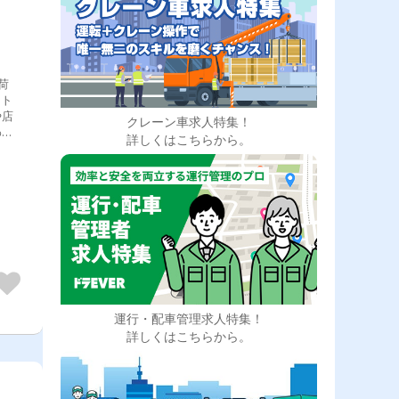
荷
ート
や店
クレーン車求人特集！
わせ
詳しくはこちらから。
のド
の向
ーを
ので
運行・配車管理求人特集！
詳しくはこちらから。