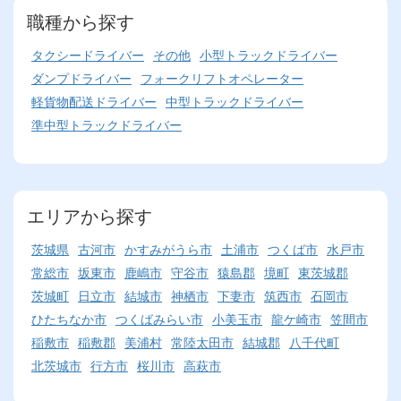
職種から探す
タクシードライバー
その他
小型トラックドライバー
ダンプドライバー
フォークリフトオペレーター
軽貨物配送ドライバー
中型トラックドライバー
準中型トラックドライバー
エリアから探す
茨城県
古河市
かすみがうら市
土浦市
つくば市
水戸市
常総市
坂東市
鹿嶋市
守谷市
猿島郡
境町
東茨城郡
茨城町
日立市
結城市
神栖市
下妻市
筑西市
石岡市
ひたちなか市
つくばみらい市
小美玉市
龍ケ崎市
笠間市
稲敷市
稲敷郡
美浦村
常陸太田市
結城郡
八千代町
北茨城市
行方市
桜川市
高萩市